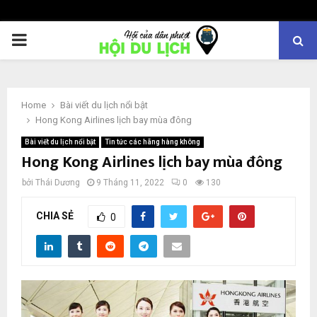
PRIMARY
MENU
Home
Bài viết du lịch nổi bật
Hong Kong Airlines lịch bay mùa đông
Bài viết du lịch nổi bật
Tin tức các hãng hàng không
Hong Kong Airlines lịch bay mùa đông
bởi
Thái Dương
9 Tháng 11, 2022
0
130
CHIA SẺ
0