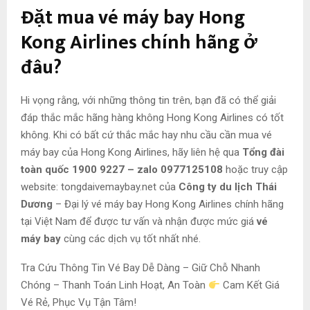
Đặt mua vé máy bay Hong
Kong Airlines chính hãng ở
đâu?
Hi vọng rằng, với những thông tin trên, bạn đã có thể giải
đáp thắc mắc hãng hàng không Hong Kong Airlines có tốt
không. Khi có bất cứ thắc mắc hay nhu cầu cần mua vé
máy bay của Hong Kong Airlines, hãy liên hệ qua
Tổng đài
toàn quốc 1900 9227 – zalo 0977125108
hoặc truy cập
website: tongdaivemaybay.net của
Công ty du lịch Thái
Dương
– Đại lý vé máy bay Hong Kong Airlines chính hãng
tại Việt Nam để được tư vấn và nhận được mức giá
vé
máy bay
cùng các dịch vụ tốt nhất nhé.
Tra Cứu Thông Tin Vé Bay Dễ Dàng – Giữ Chỗ Nhanh
Chóng – Thanh Toán Linh Hoạt, An Toàn
Cam Kết Giá
Vé Rẻ, Phục Vụ Tận Tâm!