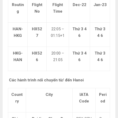
Routin
Flight
Flight
Dec-22
Jan-23
g
No
Time
HAN-
HX52
22:05 –
Thứ 3 4
Thứ 3
HKG
7
01:15+1
6
4 6
HKG-
HX52
20:00 –
Thứ 3 4
Thứ 3
HAN
6
21:05
6
4 6
Các hành trình nối chuyến từ/ đến Hanoi
Count
City
IATA
Peri
ry
Code
od