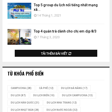
Top 5 group du lịch nổi tiếng nhất mạng
xã...
14 Tháng 1, 2021
Top 4 quán trà dành cho chị em dịp 8/3
7 Tháng 3, 2020
TẢI THÊM BÀI VIẾT
TỪ KHÓA PHỔ BIẾN
CAMPUCHIA
(28)
CÀ PHÊ
(12)
DU LỊCH ĐÀ NẴNG
(17)
DU LỊCH
(87)
DU LỊCH BIỂN
(10)
DU LỊCH CAMPUCHIA
(13)
DU LỊCH HÀN QUỐC
(21)
DU LỊCH NHA TRANG
(12)
DU LỊCH NHẬT BẢN
(28)
DU LỊCH NƯỚC NGOÀI
(32)