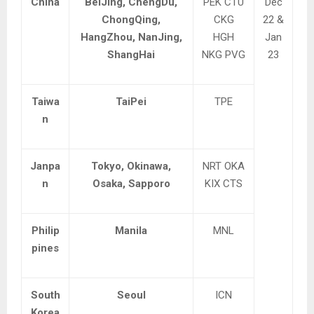
China
BeiJing, ChengDu,
PEK CTU
Dec
ChongQing,
CKG
22 &
HangZhou, NanJing,
HGH
Jan
ShangHai
NKG PVG
23
Taiwa
TaiPei
TPE
n
Janpa
Tokyo, Okinawa,
NRT OKA
n
Osaka, Sapporo
KIX CTS
Philip
Manila
MNL
pines
South
Seoul
ICN
Korea