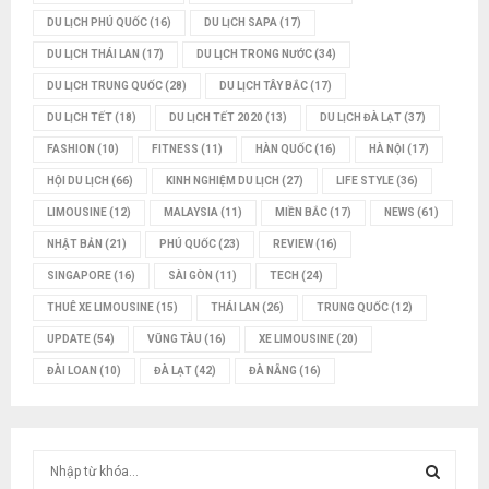
DU LỊCH PHÚ QUỐC
(16)
DU LỊCH SAPA
(17)
DU LỊCH THÁI LAN
(17)
DU LỊCH TRONG NƯỚC
(34)
DU LỊCH TRUNG QUỐC
(28)
DU LỊCH TÂY BẮC
(17)
DU LỊCH TẾT
(18)
DU LỊCH TẾT 2020
(13)
DU LỊCH ĐÀ LẠT
(37)
FASHION
(10)
FITNESS
(11)
HÀN QUỐC
(16)
HÀ NỘI
(17)
HỘI DU LỊCH
(66)
KINH NGHIỆM DU LỊCH
(27)
LIFE STYLE
(36)
LIMOUSINE
(12)
MALAYSIA
(11)
MIỀN BẮC
(17)
NEWS
(61)
NHẬT BẢN
(21)
PHÚ QUỐC
(23)
REVIEW
(16)
SINGAPORE
(16)
SÀI GÒN
(11)
TECH
(24)
THUÊ XE LIMOUSINE
(15)
THÁI LAN
(26)
TRUNG QUỐC
(12)
UPDATE
(54)
VŨNG TÀU
(16)
XE LIMOUSINE
(20)
ĐÀI LOAN
(10)
ĐÀ LẠT
(42)
ĐÀ NẴNG
(16)
T
ì