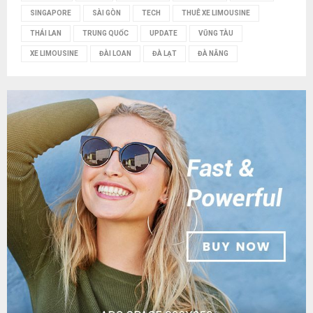
SINGAPORE
SÀI GÒN
TECH
THUÊ XE LIMOUSINE
THÁI LAN
TRUNG QUỐC
UPDATE
VŨNG TÀU
XE LIMOUSINE
ĐÀI LOAN
ĐÀ LẠT
ĐÀ NẴNG