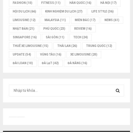
FASHION
(10)
FITNESS
(11)
HÀN QUỐC
(16)
HÀ NỘI
(17)
HỘI DU LỊCH
(66)
KINH NGHIỆM DU LỊCH
(27)
LIFE STYLE
(36)
LIMOUSINE
(12)
MALAYSIA
(11)
MIỀN BẮC
(17)
NEWS
(61)
NHẬT BẢN
(21)
PHÚ QUỐC
(23)
REVIEW
(16)
SINGAPORE
(16)
SÀI GÒN
(11)
TECH
(24)
THUÊ XE LIMOUSINE
(15)
THÁI LAN
(26)
TRUNG QUỐC
(12)
UPDATE
(54)
VŨNG TÀU
(16)
XE LIMOUSINE
(20)
ĐÀI LOAN
(10)
ĐÀ LẠT
(42)
ĐÀ NẴNG
(16)
T
ì
m
T
k
i
Ì
ế
m
M
: