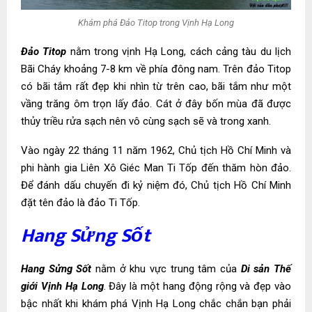
Khám phá Đảo Titop trong Vịnh Hạ Long
Đảo Titop
nằm trong vịnh Hạ Long, cách cảng tàu du lịch
Bãi Cháy khoảng 7-8 km về phía đông nam. Trên đảo Titop
có bãi tắm rất đẹp khi nhìn từ trên cao, bãi tắm như một
vầng trăng ôm trọn lấy đảo. Cát ở đây bốn mùa đã được
thủy triều rửa sạch nên vô cùng sạch sẽ và trong xanh.
Vào ngày 22 tháng 11 năm 1962, Chủ tịch Hồ Chí Minh và
phi hành gia Liên Xô Giéc Man Ti Tốp đến thăm hòn đảo.
Để đánh dấu chuyến đi kỷ niệm đó, Chủ tịch Hồ Chí Minh
đặt tên đảo là đảo Ti Tốp.
Hang Sửng Sốt
Hang Sửng Sốt
nằm ở khu vực trung tâm của
Di sản Thế
giới Vịnh Hạ Long
. Đây là một hang động rộng và đẹp vào
bậc nhất khi khám phá Vịnh Hạ Long chắc chắn bạn phải