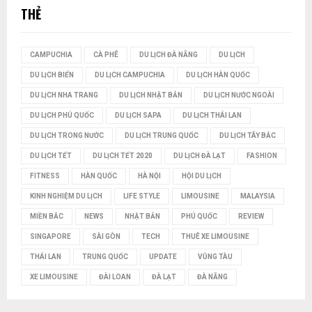
THẺ
K
I
CAMPUCHIA
CÀ PHÊ
DU LỊCH ĐÀ NẴNG
DU LỊCH
Ế
DU LỊCH BIỂN
DU LỊCH CAMPUCHIA
DU LỊCH HÀN QUỐC
M
DU LỊCH NHA TRANG
DU LỊCH NHẬT BẢN
DU LỊCH NƯỚC NGOÀI
DU LỊCH PHÚ QUỐC
DU LỊCH SAPA
DU LỊCH THÁI LAN
DU LỊCH TRONG NƯỚC
DU LỊCH TRUNG QUỐC
DU LỊCH TÂY BẮC
DU LỊCH TẾT
DU LỊCH TẾT 2020
DU LỊCH ĐÀ LẠT
FASHION
FITNESS
HÀN QUỐC
HÀ NỘI
HỘI DU LỊCH
KINH NGHIỆM DU LỊCH
LIFE STYLE
LIMOUSINE
MALAYSIA
MIỀN BẮC
NEWS
NHẬT BẢN
PHÚ QUỐC
REVIEW
SINGAPORE
SÀI GÒN
TECH
THUÊ XE LIMOUSINE
THÁI LAN
TRUNG QUỐC
UPDATE
VŨNG TÀU
XE LIMOUSINE
ĐÀI LOAN
ĐÀ LẠT
ĐÀ NẴNG