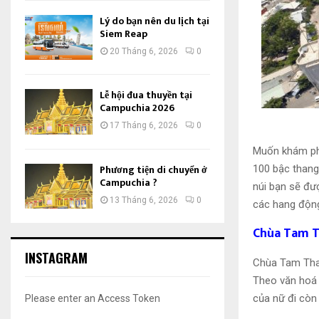
Lý do bạn nên du lịch tại
Siem Reap
20 Tháng 6, 2026
0
Lễ hội đua thuyền tại
Campuchia 2026
17 Tháng 6, 2026
0
Muốn khám phá
Phương tiện di chuyển ở
100 bậc thang
Campuchia ?
núi bạn sẽ đư
13 Tháng 6, 2026
0
các hang độn
Chùa Tam T
INSTAGRAM
Chùa Tam Thai
Theo văn hoá 
của nữ đi còn 
Please enter an Access Token