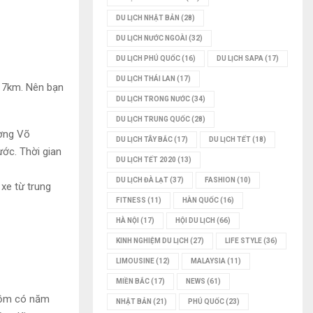
DU LỊCH NHẬT BẢN
(28)
DU LỊCH NƯỚC NGOÀI
(32)
DU LỊCH PHÚ QUỐC
(16)
DU LỊCH SAPA
(17)
DU LỊCH THÁI LAN
(17)
 7km. Nên bạn
DU LỊCH TRONG NƯỚC
(34)
DU LỊCH TRUNG QUỐC
(28)
ờng Võ
DU LỊCH TÂY BẮC
(17)
DU LỊCH TẾT
(18)
ớc. Thời gian
DU LỊCH TẾT 2020
(13)
DU LỊCH ĐÀ LẠT
(37)
FASHION
(10)
xe từ trung
FITNESS
(11)
HÀN QUỐC
(16)
HÀ NỘI
(17)
HỘI DU LỊCH
(66)
KINH NGHIỆM DU LỊCH
(27)
LIFE STYLE
(36)
LIMOUSINE
(12)
MALAYSIA
(11)
MIỀN BẮC
(17)
NEWS
(61)
ồm có năm
NHẬT BẢN
(21)
PHÚ QUỐC
(23)