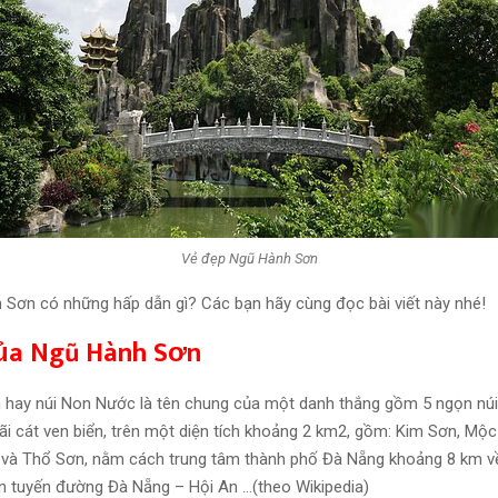
Vẻ đẹp Ngũ Hành Sơn
 Sơn có những hấp dẫn gì? Các bạn hãy cùng đọc bài viết này nhé!
 của Ngũ Hành Sơn
hay núi Non Nước là tên chung của một danh thắng gồm 5 ngọn núi
bãi cát ven biển, trên một diện tích khoảng 2 km2, gồm: Kim Sơn, Mộ
 và Thổ Sơn, nằm cách trung tâm thành phố Đà Nẵng khoảng 8 km v
n tuyến đường Đà Nẵng – Hội An …(theo Wikipedia)