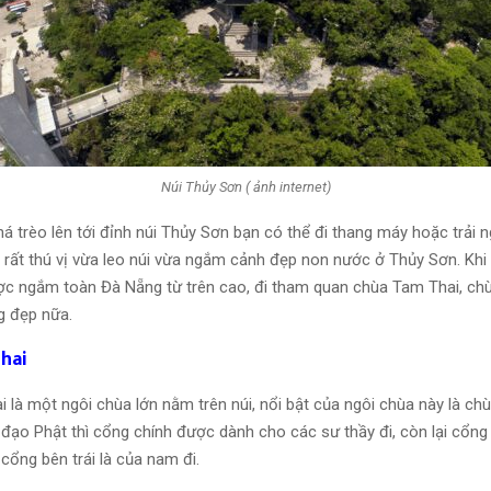
Núi Thủy Sơn ( ảnh internet)
 trèo lên tới đỉnh núi Thủy Sơn bạn có thể đi thang máy hoặc trải 
 rất thú vị vừa leo núi vừa ngắm cảnh đẹp non nước ở Thủy Sơn. Khi l
ợc ngắm toàn Đà Nẵng từ trên cao, đi tham quan chùa Tam Thai, chù
g đẹp nữa.
hai
 là một ngôi chùa lớn nằm trên núi, nổi bật của ngôi chùa này là ch
đạo Phật thì cổng chính được dành cho các sư thầy đi, còn lại cổng 
cổng bên trái là của nam đi.