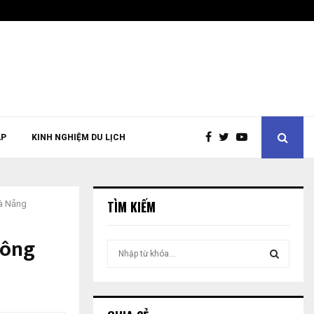
ÁP
KINH NGHIỆM DU LỊCH
TÌM KIẾM
Đà Nẵng
hông
T
ì
m
T
k
i
Ì