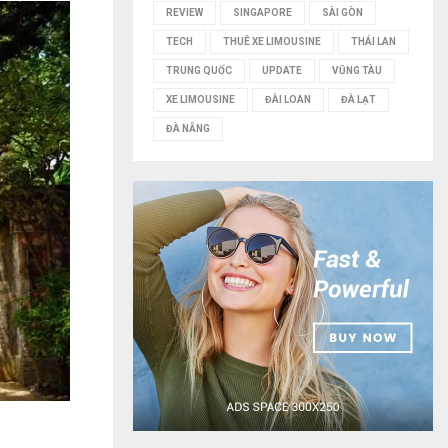
REVIEW
SINGAPORE
SÀI GÒN
TECH
THUÊ XE LIMOUSINE
THÁI LAN
TRUNG QUỐC
UPDATE
VŨNG TÀU
XE LIMOUSINE
ĐÀI LOAN
ĐÀ LẠT
ĐÀ NẴNG