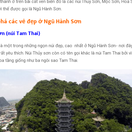
thành ở trên bãi cát ven biển đó là các núi:Thuỷ Sơn, Mộc Sơn, Hoả
ì thế được gọi là Ngũ Hành Sơn.
phá các vẻ đẹp ở Ngũ Hành Sơn
ơn (núi Tam Thai)
là một trong những ngọn núi đẹp, cao nhất ở Ngũ Hành Sơn- nơi đâ
ất yêu thích. Núi Thủy sơn còn có tên gọi khác là núi Tam Thai bởi vì
ba tầng giống như ba ngôi sao Tam Thai.