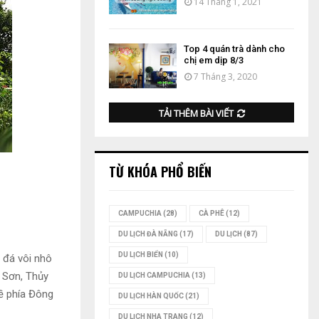
14 Tháng 1, 2021
Top 4 quán trà dành cho
chị em dịp 8/3
7 Tháng 3, 2020
TẢI THÊM BÀI VIẾT
TỪ KHÓA PHỔ BIẾN
CAMPUCHIA
(28)
CÀ PHÊ
(12)
DU LỊCH ĐÀ NẴNG
(17)
DU LỊCH
(87)
DU LỊCH BIỂN
(10)
 đá vôi nhô
c Sơn, Thủy
DU LỊCH CAMPUCHIA
(13)
ề phía Đông
DU LỊCH HÀN QUỐC
(21)
DU LỊCH NHA TRANG
(12)