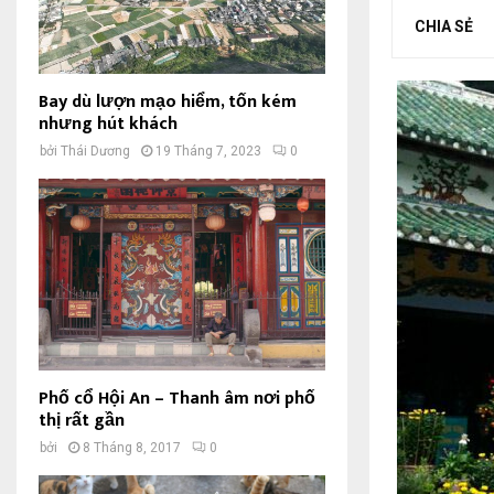
CHIA SẺ
Bay dù lượn mạo hiểm, tốn kém
nhưng hút khách
bởi
Thái Dương
19 Tháng 7, 2023
0
Phố cổ Hội An – Thanh âm nơi phố
thị rất gần
bởi
8 Tháng 8, 2017
0