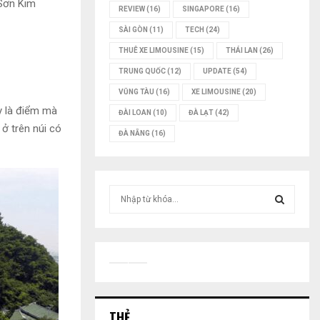
 Sơn Kim
REVIEW
(16)
SINGAPORE
(16)
SÀI GÒN
(11)
TECH
(24)
THUÊ XE LIMOUSINE
(15)
THÁI LAN
(26)
TRUNG QUỐC
(12)
UPDATE
(54)
VŨNG TÀU
(16)
XE LIMOUSINE
(20)
y là điểm mà
ĐÀI LOAN
(10)
ĐÀ LẠT
(42)
 ở trên núi có
ĐÀ NẴNG
(16)
T
ì
m
T
k
i
Ì
ế
m
M
:
THẺ
K