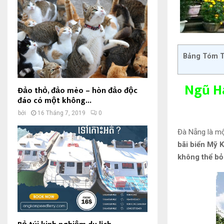
Bảng Tóm T
Ngũ H
Đảo thỏ, đảo mèo – hòn đảo độc
đáo có một không...
bởi
16 Tháng 7, 2019
0
Đà Nẵng là mộ
bãi biển Mỹ 
không thể bỏ