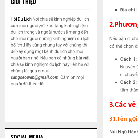
GIỚI THIỆU
Địa chỉ 
Hội Du Lịch
Nơi chia sẽ kinh nghiệp du lịch
2.Phươn
của mọi người ,với kho tàng kinh nghiệm
du lịch trong và ngoài nước sẽ mang đến
Nếu bạn di ch
cho mọi người những kinh nghiệm du lịch
bổ ích .Hãy cùng chung tay với chúng tôi
có thể chọn di
để xây dựng một kênh du lịch cho mọi
người bạn nhé. Nếu bạn có những bài viết
Cách 1:
chia sẽ kinh nghiệm du lịch hãy liên hệ với
Nguyên G
chúng tôi qua email
di chuyể
sangseoweb@gmail.com
.Cám ơn mọi
Cách 2:
người đã theo dõi .
tâm thàn
3.Các vẻ
3.1.Tên gọ
Núi Ngũ Hàn
SOCIAL MEDIA