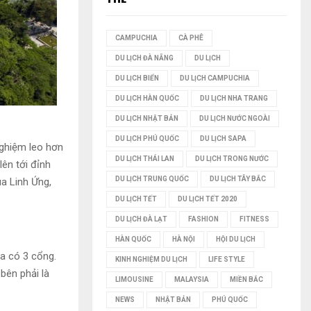
I
CAMPUCHIA
CÀ PHÊ
Ế
DU LỊCH ĐÀ NẴNG
DU LỊCH
M
DU LỊCH BIỂN
DU LỊCH CAMPUCHIA
DU LỊCH HÀN QUỐC
DU LỊCH NHA TRANG
DU LỊCH NHẬT BẢN
DU LỊCH NƯỚC NGOÀI
DU LỊCH PHÚ QUỐC
DU LỊCH SAPA
nghiệm leo hơn
DU LỊCH THÁI LAN
DU LỊCH TRONG NƯỚC
ên tới đỉnh
DU LỊCH TRUNG QUỐC
DU LỊCH TÂY BẮC
a Linh Ứng,
DU LỊCH TẾT
DU LỊCH TẾT 2020
DU LỊCH ĐÀ LẠT
FASHION
FITNESS
HÀN QUỐC
HÀ NỘI
HỘI DU LỊCH
ùa có 3 cổng.
KINH NGHIỆM DU LỊCH
LIFE STYLE
bên phải là
LIMOUSINE
MALAYSIA
MIỀN BẮC
NEWS
NHẬT BẢN
PHÚ QUỐC