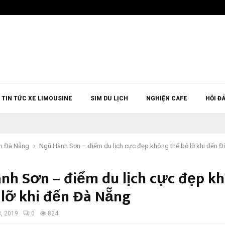
TIN TỨC XE LIMOUSINE
SIM DU LỊCH
NGHIỆN CAFE
HỎI Đ
h Đà Nẵng
Ngũ Hành Sơn – điểm du lịch cực đẹp không thể bỏ lỡ khi đến 
nh Sơn – điểm du lịch cực đẹp k
 lỡ khi đến Đà Nẵng
3, 2019
0
824