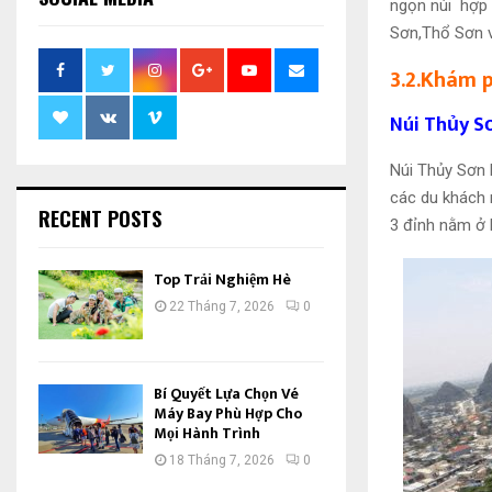
ngọn núi hợp 
Sơn,Thổ Sơn v
3.2.Khám 
Núi Thủy S
Núi Thủy Sơn 
các du khách r
RECENT POSTS
3 đỉnh nằm ở 
Top Trải Nghiệm Hè
22 Tháng 7, 2026
0
Bí Quyết Lựa Chọn Vé
Máy Bay Phù Hợp Cho
Mọi Hành Trình
18 Tháng 7, 2026
0