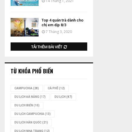
14 Tháng 1, 2021
Top 4 quán trà dành cho
chị em dịp 8/3
7 Tháng 3, 2020
TẢI THÊM BÀI VIẾT
TỪ KHÓA PHỔ BIẾN
CAMPUCHIA
(28)
CÀ PHÊ
(12)
DU LỊCH ĐÀ NẴNG
(17)
DU LỊCH
(87)
DU LỊCH BIỂN
(10)
DU LỊCH CAMPUCHIA
(13)
DU LỊCH HÀN QUỐC
(21)
DU LỊCH NHA TRANG
(12)