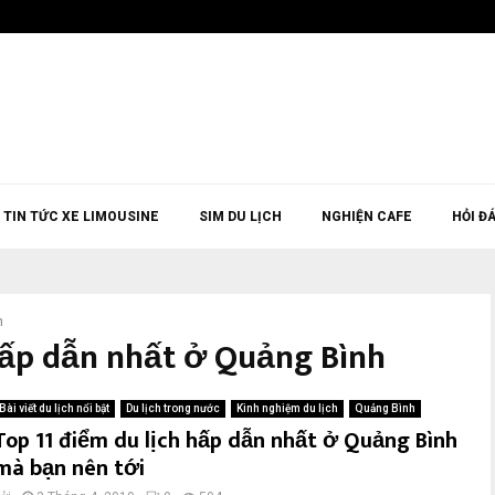
TIN TỨC XE LIMOUSINE
SIM DU LỊCH
NGHIỆN CAFE
HỎI Đ
h
 hấp dẫn nhất ở Quảng Bình
Bài viết du lịch nổi bật
Du lịch trong nước
Kinh nghiệm du lịch
Quảng Bình
Top 11 điểm du lịch hấp dẫn nhất ở Quảng Bình
mà bạn nên tới