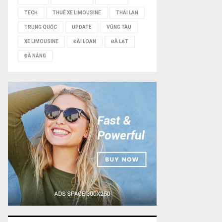
TECH
THUÊ XE LIMOUSINE
THÁI LAN
TRUNG QUỐC
UPDATE
VŨNG TÀU
XE LIMOUSINE
ĐÀI LOAN
ĐÀ LẠT
ĐÀ NẴNG