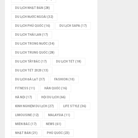
DU LỊCH NHẬT BẢN
(28)
DU LỊCH NƯỚC NGOÀI
(32)
DU LỊCH PHÚ QUỐC
(16)
DU LỊCH SAPA
(17)
DU LỊCH THÁI LAN
(17)
DU LỊCH TRONG NƯỚC
(34)
DU LỊCH TRUNG QUỐC
(28)
DU LỊCH TÂY BẮC
(17)
DU LỊCH TẾT
(18)
DU LỊCH TẾT 2020
(13)
DU LỊCH ĐÀ LẠT
(37)
FASHION
(10)
FITNESS
(11)
HÀN QUỐC
(16)
HÀ NỘI
(17)
HỘI DU LỊCH
(66)
KINH NGHIỆM DU LỊCH
(27)
LIFE STYLE
(36)
LIMOUSINE
(12)
MALAYSIA
(11)
MIỀN BẮC
(17)
NEWS
(61)
NHẬT BẢN
(21)
PHÚ QUỐC
(23)