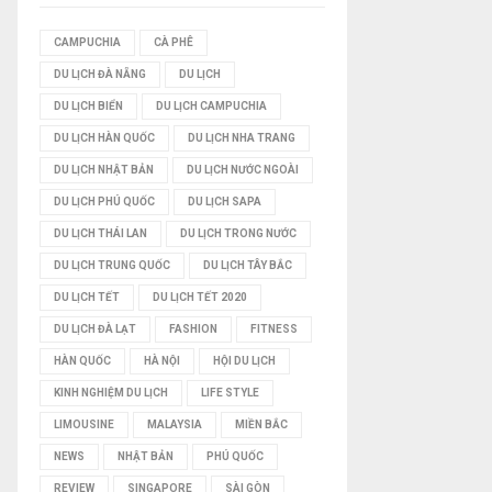
I
CAMPUCHIA
CÀ PHÊ
DU LỊCH ĐÀ NẴNG
DU LỊCH
Ế
DU LỊCH BIỂN
DU LỊCH CAMPUCHIA
M
DU LỊCH HÀN QUỐC
DU LỊCH NHA TRANG
DU LỊCH NHẬT BẢN
DU LỊCH NƯỚC NGOÀI
DU LỊCH PHÚ QUỐC
DU LỊCH SAPA
DU LỊCH THÁI LAN
DU LỊCH TRONG NƯỚC
DU LỊCH TRUNG QUỐC
DU LỊCH TÂY BẮC
DU LỊCH TẾT
DU LỊCH TẾT 2020
DU LỊCH ĐÀ LẠT
FASHION
FITNESS
HÀN QUỐC
HÀ NỘI
HỘI DU LỊCH
KINH NGHIỆM DU LỊCH
LIFE STYLE
LIMOUSINE
MALAYSIA
MIỀN BẮC
NEWS
NHẬT BẢN
PHÚ QUỐC
REVIEW
SINGAPORE
SÀI GÒN