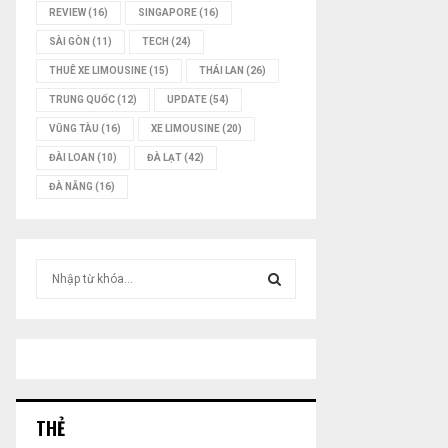
REVIEW
(16)
SINGAPORE
(16)
SÀI GÒN
(11)
TECH
(24)
THUÊ XE LIMOUSINE
(15)
THÁI LAN
(26)
TRUNG QUỐC
(12)
UPDATE
(54)
VŨNG TÀU
(16)
XE LIMOUSINE
(20)
ĐÀI LOAN
(10)
ĐÀ LẠT
(42)
ĐÀ NẴNG
(16)
T
ì
m
T
k
i
Ì
ế
m
M
:
THẺ
K