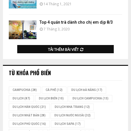
14 Tháng 1, 2021
Top 4 quán trà dành cho chị em dịp 8/3
7 Tháng 3, 2020
TẢI THÊM BÀI VIẾT
TỪ KHÓA PHỔ BIẾN
CAMPUCHIA
(28)
CÀ PHÊ
(12)
DU LỊCH ĐÀ NẴNG
(17)
DU LỊCH
(87)
DU LỊCH BIỂN
(10)
DU LỊCH CAMPUCHIA
(13)
DU LỊCH HÀN QUỐC
(21)
DU LỊCH NHA TRANG
(12)
DU LỊCH NHẬT BẢN
(28)
DU LỊCH NƯỚC NGOÀI
(32)
DU LỊCH PHÚ QUỐC
(16)
DU LỊCH SAPA
(17)