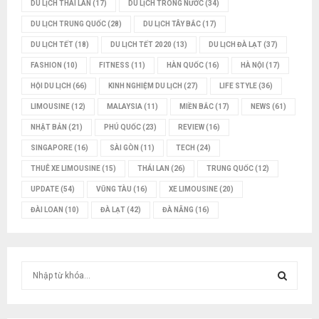
DU LỊCH THÁI LAN
(17)
DU LỊCH TRONG NƯỚC
(34)
DU LỊCH TRUNG QUỐC
(28)
DU LỊCH TÂY BẮC
(17)
DU LỊCH TẾT
(18)
DU LỊCH TẾT 2020
(13)
DU LỊCH ĐÀ LẠT
(37)
FASHION
(10)
FITNESS
(11)
HÀN QUỐC
(16)
HÀ NỘI
(17)
HỘI DU LỊCH
(66)
KINH NGHIỆM DU LỊCH
(27)
LIFE STYLE
(36)
LIMOUSINE
(12)
MALAYSIA
(11)
MIỀN BẮC
(17)
NEWS
(61)
NHẬT BẢN
(21)
PHÚ QUỐC
(23)
REVIEW
(16)
SINGAPORE
(16)
SÀI GÒN
(11)
TECH
(24)
THUÊ XE LIMOUSINE
(15)
THÁI LAN
(26)
TRUNG QUỐC
(12)
UPDATE
(54)
VŨNG TÀU
(16)
XE LIMOUSINE
(20)
ĐÀI LOAN
(10)
ĐÀ LẠT
(42)
ĐÀ NẴNG
(16)
T
ì
m
T
k