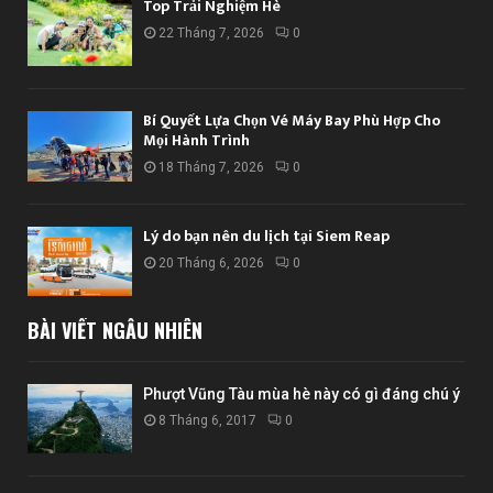
Top Trải Nghiệm Hè
22 Tháng 7, 2026
0
Bí Quyết Lựa Chọn Vé Máy Bay Phù Hợp Cho
Mọi Hành Trình
18 Tháng 7, 2026
0
Lý do bạn nên du lịch tại Siem Reap
20 Tháng 6, 2026
0
BÀI VIẾT NGẪU NHIÊN
Phượt Vũng Tàu mùa hè này có gì đáng chú ý
8 Tháng 6, 2017
0