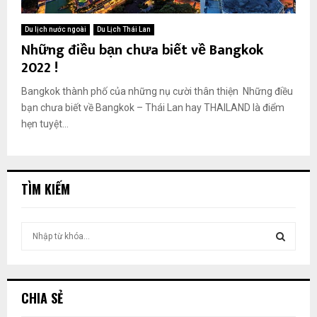
Du lịch nước ngoài
Du Lịch Thái Lan
Những điều bạn chưa biết về Bangkok
2022 !
Bangkok thành phố của những nụ cười thân thiện Những điều
bạn chưa biết về Bangkok – Thái Lan hay THAILAND là điểm
hẹn tuyệt...
TÌM KIẾM
T
ì
m
T
k
i
Ì
CHIA SẺ
ế