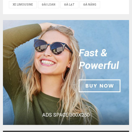
XE LIMOUSINE
ĐÀI LOAN
ĐÀ LẠT
ĐÀ NẴNG