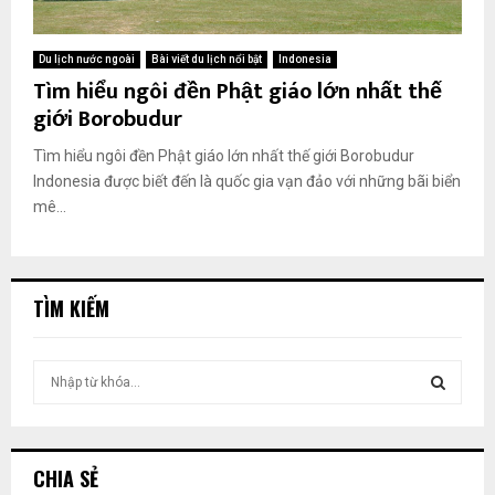
Du lịch nước ngoài
Bài viết du lịch nổi bật
Indonesia
Tìm hiểu ngôi đền Phật giáo lớn nhất thế
giới Borobudur
Tìm hiểu ngôi đền Phật giáo lớn nhất thế giới Borobudur
Indonesia được biết đến là quốc gia vạn đảo với những bãi biển
mê...
TÌM KIẾM
T
ì
m
T
k
i
Ì
CHIA SẺ
ế