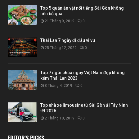
Top 5 quán ăn vặt nổi tiếng Sài Gòn không
nên bỏ qua
21 Tháng 9, 2019
0
Thái Lan 7 ngày đi đâu vi vu
25 Tháng 12, 2022
0
Top 7 ngôi chùa ngay Việt Nam đẹp không
kém Thái Lan 2023
3 Tháng 4, 2019
0
Top nhà xe limousine từ Sài Gòn đi Tây Ninh
tết 2026
2 Tháng 10, 2019
0
EDITOR'S PICKS