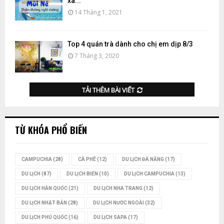
xã...
14 Tháng 1, 2021
Top 4 quán trà dành cho chị em dịp 8/3
7 Tháng 3, 2020
TẢI THÊM BÀI VIẾT
TỪ KHÓA PHỔ BIẾN
CAMPUCHIA
(28)
CÀ PHÊ
(12)
DU LỊCH ĐÀ NẴNG
(17)
DU LỊCH
(87)
DU LỊCH BIỂN
(10)
DU LỊCH CAMPUCHIA
(13)
DU LỊCH HÀN QUỐC
(21)
DU LỊCH NHA TRANG
(12)
DU LỊCH NHẬT BẢN
(28)
DU LỊCH NƯỚC NGOÀI
(32)
DU LỊCH PHÚ QUỐC
(16)
DU LỊCH SAPA
(17)