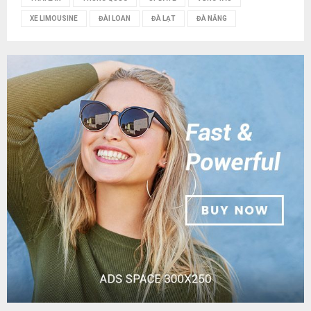
XE LIMOUSINE
ĐÀI LOAN
ĐÀ LẠT
ĐÀ NẴNG