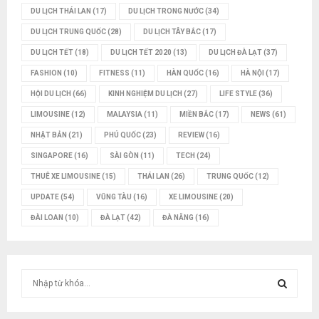
DU LỊCH THÁI LAN
(17)
DU LỊCH TRONG NƯỚC
(34)
DU LỊCH TRUNG QUỐC
(28)
DU LỊCH TÂY BẮC
(17)
DU LỊCH TẾT
(18)
DU LỊCH TẾT 2020
(13)
DU LỊCH ĐÀ LẠT
(37)
FASHION
(10)
FITNESS
(11)
HÀN QUỐC
(16)
HÀ NỘI
(17)
HỘI DU LỊCH
(66)
KINH NGHIỆM DU LỊCH
(27)
LIFE STYLE
(36)
LIMOUSINE
(12)
MALAYSIA
(11)
MIỀN BẮC
(17)
NEWS
(61)
NHẬT BẢN
(21)
PHÚ QUỐC
(23)
REVIEW
(16)
SINGAPORE
(16)
SÀI GÒN
(11)
TECH
(24)
THUÊ XE LIMOUSINE
(15)
THÁI LAN
(26)
TRUNG QUỐC
(12)
UPDATE
(54)
VŨNG TÀU
(16)
XE LIMOUSINE
(20)
ĐÀI LOAN
(10)
ĐÀ LẠT
(42)
ĐÀ NẴNG
(16)
T
ì
m
T