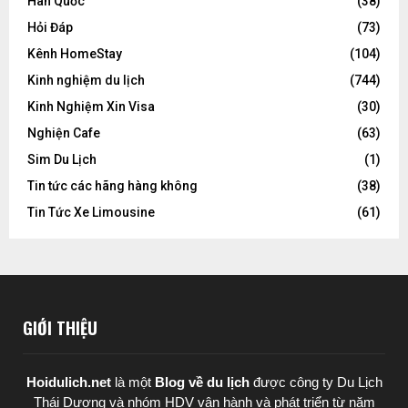
Hàn Quốc
(38)
Hỏi Đáp
(73)
Kênh HomeStay
(104)
Kinh nghiệm du lịch
(744)
Kinh Nghiệm Xin Visa
(30)
Nghiện Cafe
(63)
Sim Du Lịch
(1)
Tin tức các hãng hàng không
(38)
Tin Tức Xe Limousine
(61)
GIỚI THIỆU
Hoidulich.net
là một
Blog về du lịch
được
công ty Du Lịch
Thái Dương
và nhóm HDV vận hành và phát triển từ năm