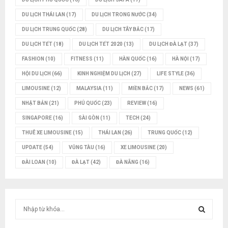
DU LỊCH THÁI LAN
(17)
DU LỊCH TRONG NƯỚC
(34)
DU LỊCH TRUNG QUỐC
(28)
DU LỊCH TÂY BẮC
(17)
DU LỊCH TẾT
(18)
DU LỊCH TẾT 2020
(13)
DU LỊCH ĐÀ LẠT
(37)
FASHION
(10)
FITNESS
(11)
HÀN QUỐC
(16)
HÀ NỘI
(17)
HỘI DU LỊCH
(66)
KINH NGHIỆM DU LỊCH
(27)
LIFE STYLE
(36)
LIMOUSINE
(12)
MALAYSIA
(11)
MIỀN BẮC
(17)
NEWS
(61)
NHẬT BẢN
(21)
PHÚ QUỐC
(23)
REVIEW
(16)
SINGAPORE
(16)
SÀI GÒN
(11)
TECH
(24)
THUÊ XE LIMOUSINE
(15)
THÁI LAN
(26)
TRUNG QUỐC
(12)
UPDATE
(54)
VŨNG TÀU
(16)
XE LIMOUSINE
(20)
ĐÀI LOAN
(10)
ĐÀ LẠT
(42)
ĐÀ NẴNG
(16)
T
ì
m