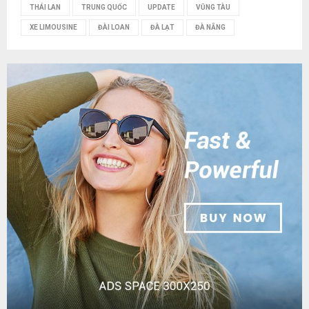
THÁI LAN
TRUNG QUỐC
UPDATE
VŨNG TÀU
XE LIMOUSINE
ĐÀI LOAN
ĐÀ LẠT
ĐÀ NẴNG