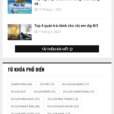
xã...
14 Tháng 1, 2021
Top 4 quán trà dành cho chị em dịp 8/3
7 Tháng 3, 2020
TẢI THÊM BÀI VIẾT
TỪ KHÓA PHỔ BIẾN
CAMPUCHIA
(28)
CÀ PHÊ
(12)
DU LỊCH ĐÀ NẴNG
(17)
DU LỊCH
(87)
DU LỊCH BIỂN
(10)
DU LỊCH CAMPUCHIA
(13)
DU LỊCH HÀN QUỐC
(21)
DU LỊCH NHA TRANG
(12)
DU LỊCH NHẬT BẢN
(28)
DU LỊCH NƯỚC NGOÀI
(32)
DU LỊCH PHÚ QUỐC
(16)
DU LỊCH SAPA
(17)