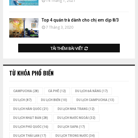
14 Tháng 1, 2021
Top 4 quán trà dành cho chị em dịp 8/3
7 Tháng 3, 2020
TẢI THÊM BÀI VIẾT
TỪ KHÓA PHỔ BIẾN
CAMPUCHIA
(28)
CÀ PHÊ
(12)
DU LỊCH ĐÀ NẴNG
(17)
DU LỊCH
(87)
DU LỊCH BIỂN
(10)
DU LỊCH CAMPUCHIA
(13)
DU LỊCH HÀN QUỐC
(21)
DU LỊCH NHA TRANG
(12)
DU LỊCH NHẬT BẢN
(28)
DU LỊCH NƯỚC NGOÀI
(32)
DU LỊCH PHÚ QUỐC
(16)
DU LỊCH SAPA
(17)
DU LỊCH THÁI LAN
(17)
DU LỊCH TRONG NƯỚC
(34)