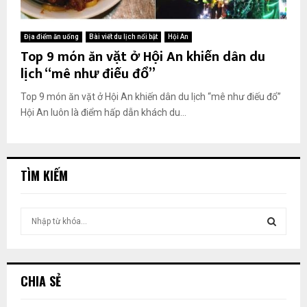
Địa điểm ăn uống
Bài viết du lịch nổi bật
Hội An
Top 9 món ăn vặt ở Hội An khiến dân du
lịch “mê như điếu đổ”
Top 9 món ăn vặt ở Hội An khiến dân du lịch “mê như điếu đổ”
Hội An luôn là điểm hấp dẫn khách du...
TÌM KIẾM
T
ì
m
T
k
i
Ì
CHIA SẺ
ế
m
M