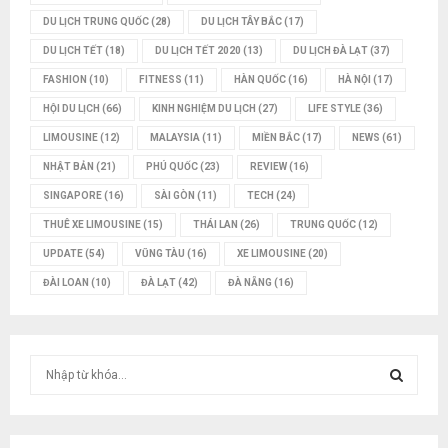
DU LỊCH TRUNG QUỐC
(28)
DU LỊCH TÂY BẮC
(17)
DU LỊCH TẾT
(18)
DU LỊCH TẾT 2020
(13)
DU LỊCH ĐÀ LẠT
(37)
FASHION
(10)
FITNESS
(11)
HÀN QUỐC
(16)
HÀ NỘI
(17)
HỘI DU LỊCH
(66)
KINH NGHIỆM DU LỊCH
(27)
LIFE STYLE
(36)
LIMOUSINE
(12)
MALAYSIA
(11)
MIỀN BẮC
(17)
NEWS
(61)
NHẬT BẢN
(21)
PHÚ QUỐC
(23)
REVIEW
(16)
SINGAPORE
(16)
SÀI GÒN
(11)
TECH
(24)
THUÊ XE LIMOUSINE
(15)
THÁI LAN
(26)
TRUNG QUỐC
(12)
UPDATE
(54)
VŨNG TÀU
(16)
XE LIMOUSINE
(20)
ĐÀI LOAN
(10)
ĐÀ LẠT
(42)
ĐÀ NẴNG
(16)
T
ì
m
T
k