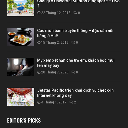
Chơi gì ở Universal Studios Singapore – USS
?
22 Tháng 12, 2018
0
Các món bánh truyền thống – đặc sản nổi
tiếng ở Huế
15 Tháng 2, 2019
0
Mỹ xem xét hạn chế trẻ em, khách bốc mùi
lên máy bay
20 Tháng 7, 2023
0
Jetstar Pacific triển khai dịch vụ check-in
Internet không dây
4 Tháng 1, 2017
2
EDITOR'S PICKS