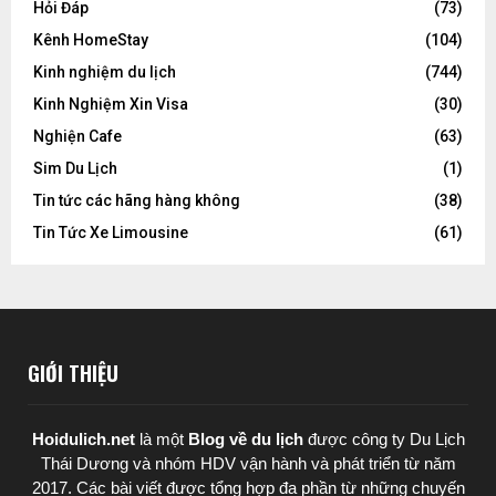
Hỏi Đáp
(73)
Kênh HomeStay
(104)
Kinh nghiệm du lịch
(744)
Kinh Nghiệm Xin Visa
(30)
Nghiện Cafe
(63)
Sim Du Lịch
(1)
Tin tức các hãng hàng không
(38)
Tin Tức Xe Limousine
(61)
GIỚI THIỆU
Hoidulich.net
là một
Blog về du lịch
được
công ty Du Lịch
Thái Dương
và nhóm HDV vận hành và phát triển từ năm
2017. Các bài viết được tổng hợp đa phần từ những chuyến