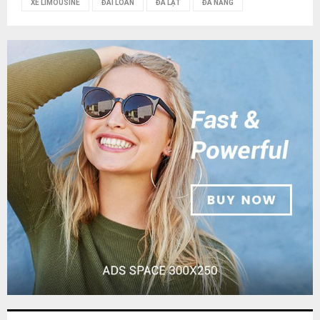
XE LIMOUSINE
ĐÀI LOAN
ĐÀ LẠT
ĐÀ NẴNG