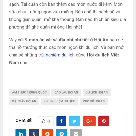
sạch. Tại quán còn bán thêm các món nước đi kèm. Món
sữa chua uống ngon vừa miệng. Bàn ghế thì sạch sẽ và
không gian quán mở khá thoáng. Bạn nào thích ăn kiểu đia
phương thì ghé quán mì ông Hai nhé!
Vậy với
9 món ăn vặt và địa chỉ chi tiết ở Hội An
bạn sẽ
tha hồ thưởng thức các món ngon khi du lịch. Và bạn nhớ
chia sẻ những
trải nghiệm du lịch
cùng
Hội du lịch Việt
Nam
nhé!
ẨM THỰC TRUNG QUỐC
CAO LẦU HỘI AN
DU LỊCH HỘI AN
ĐẶC SẢN HỘI AN
KINH NGHIỆM DU LỊCH
PHỐ CỔ HỘI AN
CHIA SẺ
0