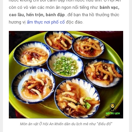
nước không chỉ bởi cảnh đẹp non nước hữu tình. Ở Hội An
còn có vô vàn các món ăn ngon nổi tiếng như:
bánh vạc,
cao lầu, hến trộn, bánh đập
…để bạn tha hồ thưởng thức
hương vị
ẩm thực nơi phố cổ
độc đáo.
Món ăn vặt Ở Hội An khiến dân du lịch mê như “điếu đổ”