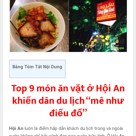
Bảng Tóm Tắt Nội Dung
Top 9 món ăn vặt ở Hội An
khiến dân du lịch “mê như
điếu đổ”
Hội An
luôn là điểm hấp dẫn khách du lịch trong và ngoài