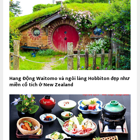
Hang Động Waitomo và ngôi làng Hobbiton đẹp như
miền cổ tích ở New Zealand