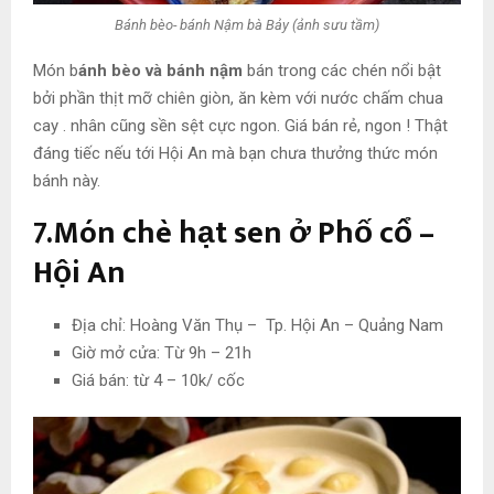
Bánh bèo- bánh Nậm bà Bảy (ảnh sưu tầm)
Món b
ánh bèo và bánh nậm
bán trong các chén nổi bật
bởi phần thịt mỡ chiên giòn, ăn kèm với nước chấm chua
cay . nhân cũng sền sệt cực ngon. Giá bán rẻ, ngon ! Thật
đáng tiếc nếu tới Hội An mà bạn chưa thưởng thức món
bánh này.
7.Món chè hạt sen ở Phố cổ –
Hội An
Địa chỉ: Hoàng Văn Thụ – Tp. Hội An – Quảng Nam
Giờ mở cửa: Từ 9h – 21h
Giá bán: từ 4 – 10k/ cốc