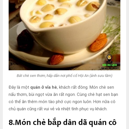
Bát chè sen thơm, hấp dẫn nơi phố cổ Hội An (ảnh sưu tầm)
Đây là một
quán ở vỉa hè
, khách rất đông. Món chè sen
nấu thơm, bùi ngọt vừa ăn rất ngon. Cùng chè hạt sen bạn
có thể ăn thêm món tào phớ cực ngon luôn. Hơn nữa cô
chủ quán cũng rất vui vẻ và nhiệt tình phục vụ khách.
8.Món chè bắp dân dã quán cô