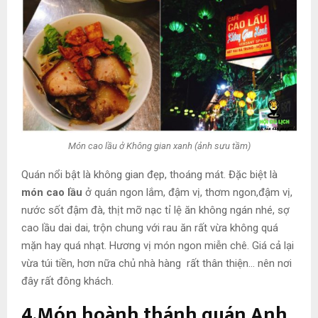
Món cao lầu ở Không gian xanh (ảnh sưu tầm)
Quán nổi bật là không gian đẹp, thoáng mát. Đặc biệt là
món cao lầu
ở quán ngon lắm, đậm vị, thơm ngon,đậm vị,
nước sốt đậm đà, thịt mỡ nạc tỉ lệ ăn không ngán nhé, sợ
cao lầu dai dai, trộn chung với rau ăn rất vừa không quá
mặn hay quá nhạt. Hương vị món ngon miễn chê. Giá cả lại
vừa túi tiền, hơn nữa chủ nhà hàng rất thân thiện… nên nơi
đây rất đông khách.
4.Món hoành thánh quán Anh