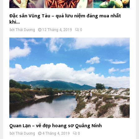
Đặc sản Vũng Tàu – quà lưu niệm đáng mua nhất
khi...
bởi
Thái Dương
12 Tháng 4, 2019
0
Quan Lạn – vẻ đẹp hoang sơ Quảng Ninh
bởi
Thái Dương
4 Tháng 4, 2019
0