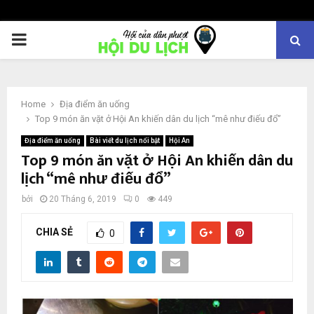
PRIMARY
MENU
Home
Địa điểm ăn uống
Top 9 món ăn vặt ở Hội An khiến dân du lịch “mê như điếu đổ”
Địa điểm ăn uống
Bài viết du lịch nổi bật
Hội An
Top 9 món ăn vặt ở Hội An khiến dân du
lịch “mê như điếu đổ”
bởi
20 Tháng 6, 2019
0
449
CHIA SẺ
0