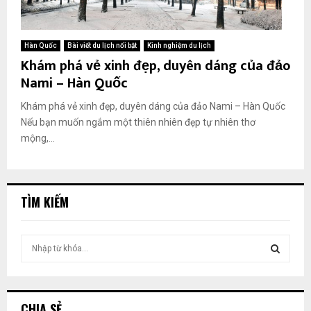
Hàn Quốc
Bài viết du lịch nổi bật
Kinh nghiệm du lịch
Khám phá vẻ xinh đẹp, duyên dáng của đảo
Nami – Hàn Quốc
Khám phá vẻ xinh đẹp, duyên dáng của đảo Nami – Hàn Quốc
Nếu bạn muốn ngắm một thiên nhiên đẹp tự nhiên thơ
mộng,...
TÌM KIẾM
T
ì
m
T
k
i
Ì
CHIA SẺ