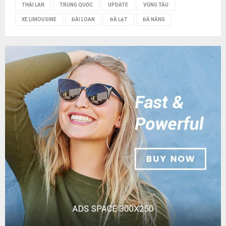
THÁI LAN
TRUNG QUỐC
UPDATE
VŨNG TÀU
XE LIMOUSINE
ĐÀI LOAN
ĐÀ LẠT
ĐÀ NẴNG