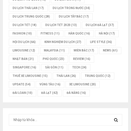
DU LỊCH THÁI LAN
(17)
DU LỊCH TRONG NƯỚC
(34)
DU LỊCH TRUNG QUỐC
(28)
DU LỊCH TÂY BẮC
(17)
DU LỊCH TẾT
(18)
DU LỊCH TẾT 2020
(13)
DU LỊCH ĐÀ LẠT
(37)
FASHION
(10)
FITNESS
(11)
HÀN QUỐC
(16)
HÀ NỘI
(17)
HỘI DU LỊCH
(66)
KINH NGHIỆM DU LỊCH
(27)
LIFE STYLE
(36)
LIMOUSINE
(12)
MALAYSIA
(11)
MIỀN BẮC
(17)
NEWS
(61)
NHẬT BẢN
(21)
PHÚ QUỐC
(23)
REVIEW
(16)
SINGAPORE
(16)
SÀI GÒN
(11)
TECH
(24)
THUÊ XE LIMOUSINE
(15)
THÁI LAN
(26)
TRUNG QUỐC
(12)
UPDATE
(54)
VŨNG TÀU
(16)
XE LIMOUSINE
(20)
ĐÀI LOAN
(10)
ĐÀ LẠT
(42)
ĐÀ NẴNG
(16)
T
ì
m