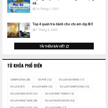
xã...
14 Tháng 1, 2021
Top 4 quán trà dành cho chị em dịp 8/3
7 Tháng 3, 2020
TẢI THÊM BÀI VIẾT
TỪ KHÓA PHỔ BIẾN
CAMPUCHIA
(28)
CÀ PHÊ
(12)
DU LỊCH ĐÀ NẴNG
(17)
DU LỊCH
(87)
DU LỊCH BIỂN
(10)
DU LỊCH CAMPUCHIA
(13)
DU LỊCH HÀN QUỐC
(21)
DU LỊCH NHA TRANG
(12)
DU LỊCH NHẬT BẢN
(28)
DU LỊCH NƯỚC NGOÀI
(32)
DU LỊCH PHÚ QUỐC
(16)
DU LỊCH SAPA
(17)