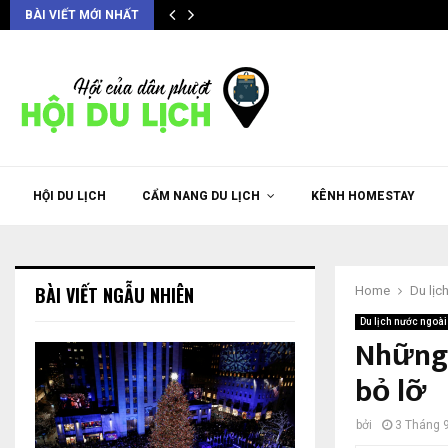
BÀI VIẾT MỚI NHẤT
HỘI DU LỊCH
CẨM NANG DU LỊCH
KÊNH HOMESTAY
BÀI VIẾT NGẪU NHIÊN
Home
Du lịc
Du lịch nước ngoài
Những 
bỏ lỡ
bởi
3 Tháng 