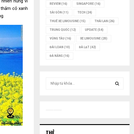
 nhiên hùng vĩ
REVIEW
(16)
SINGAPORE
(16)
g thảm cỏ xanh
SÀI GÒN
(11)
TECH
(24)
ng.
THUÊ XE LIMOUSINE
(15)
THÁI LAN
(26)
TRUNG QUỐC
(12)
UPDATE
(54)
VŨNG TÀU
(16)
XE LIMOUSINE
(20)
ĐÀI LOAN
(10)
ĐÀ LẠT
(42)
ĐÀ NẴNG
(16)
T
ì
m
T
k
i
Ì
ế
m
M
:
THẺ
K