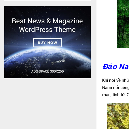
Đảo Na
Khi nói về n
Nami nổi tiến
mạn, tình tứ. 