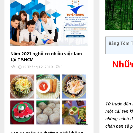
Bảng Tóm T
Năm 2021 nghề có nhiều việc làm
tại TP.HCM
Nhữn
bởi
19 Tháng 12, 2019
0
Từ trước đến 
một cái tên k
những cảnh đẹ
chắn bạn sẽ p