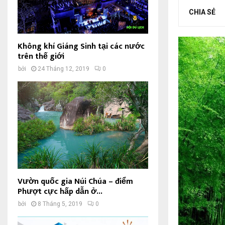
CHIA SẺ
Không khí Giáng Sinh tại các nước
trên thế giới
bởi
24 Tháng 12, 2019
0
Vườn quốc gia Núi Chúa – điểm
Phượt cực hấp dẫn ở...
bởi
8 Tháng 5, 2019
0