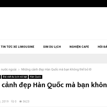
TIN TỨC XE LIMOUSINE
SIM DU LỊCH
NGHIỆN CAFE
HỎI Đ
h nước ngoài
Những cảnh đẹp Hàn Quốc mà bạn không thể bỏ lỡ
Bài viết du lịch nổi bật
Hàn Quốc
cảnh đẹp Hàn Quốc mà bạn khôn
9, 2019
0
3623