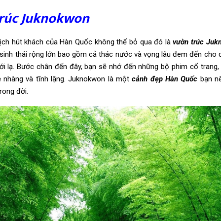
rúc Juknokwon
ịch hút khách của Hàn Quốc không thể bỏ qua đó là
vườn trúc Juk
sinh thái rộng lớn bao gồm cả thác nước và vọng lâu đem đến cho 
ới lạ. Bước chân đến đây, bạn sẽ nhớ đến những bộ phim cổ trang
 nhàng và tĩnh lặng. Juknokwon là một
cảnh đẹp Hàn Quốc
bạn n
rong đời.