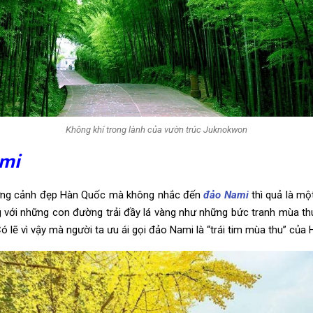
Không khí trong lành của vườn trúc Juknokwon
mi
hững cảnh đẹp Hàn Quốc mà không nhắc đến
đảo Nami
thì quả là một
g với những con đường trải đầy lá vàng như những bức tranh mùa th
Có lẽ vì vậy mà người ta ưu ái gọi đảo Nami là “trái tim mùa thu” của