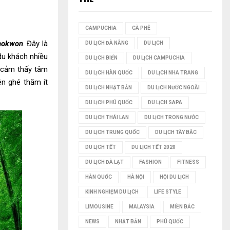
I
CAMPUCHIA
CÀ PHÊ
Ế
nokwon
. Đây là
DU LỊCH ĐÀ NẴNG
DU LỊCH
du khách nhiều
M
DU LỊCH BIỂN
DU LỊCH CAMPUCHIA
, cảm thấy tâm
DU LỊCH HÀN QUỐC
DU LỊCH NHA TRANG
ên ghé thăm ít
DU LỊCH NHẬT BẢN
DU LỊCH NƯỚC NGOÀI
DU LỊCH PHÚ QUỐC
DU LỊCH SAPA
DU LỊCH THÁI LAN
DU LỊCH TRONG NƯỚC
DU LỊCH TRUNG QUỐC
DU LỊCH TÂY BẮC
DU LỊCH TẾT
DU LỊCH TẾT 2020
DU LỊCH ĐÀ LẠT
FASHION
FITNESS
HÀN QUỐC
HÀ NỘI
HỘI DU LỊCH
KINH NGHIỆM DU LỊCH
LIFE STYLE
LIMOUSINE
MALAYSIA
MIỀN BẮC
NEWS
NHẬT BẢN
PHÚ QUỐC