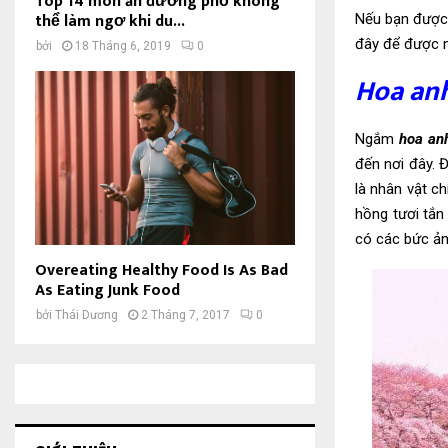
Top 14 món ăn đường phố không
thể làm ngơ khi du...
Nếu bạn được 
đây để được m
bởi
18 Tháng 6, 2019
0
Hoa an
Ngắm
hoa an
đến nơi đây. 
là nhân vật 
hồng tươi tắn
có các bức ản
Overeating Healthy Food Is As Bad
As Eating Junk Food
bởi
Thái Dương
2 Tháng 7, 2017
0