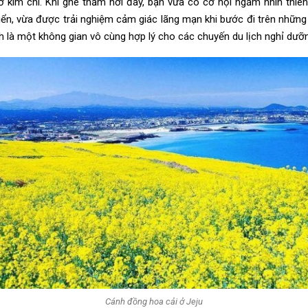
ở kim chi. Khi ghé thăm nơi đây, bạn vừa có cơ hội ngắm nhìn thiên
biển, vừa được trải nghiệm cảm giác lãng mạn khi bước đi trên nhữn
h là một không gian vô cùng hợp lý cho các chuyến du lịch nghỉ dưỡ
Cánh đồng hoa cải ở Jeju