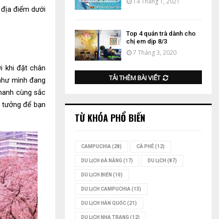
14 Tháng 1, 2021
 địa điểm dưới
Top 4 quán trà dành cho
chị em dịp 8/3
7 Tháng 3, 2020
i khi đặt chân
TẢI THÊM BÀI VIẾT
 như mình đang
manh cùng sắc
ý tưởng để bạn
TỪ KHÓA PHỔ BIẾN
CAMPUCHIA
(28)
CÀ PHÊ
(12)
DU LỊCH ĐÀ NẴNG
(17)
DU LỊCH
(87)
DU LỊCH BIỂN
(10)
DU LỊCH CAMPUCHIA
(13)
DU LỊCH HÀN QUỐC
(21)
DU LỊCH NHA TRANG
(12)