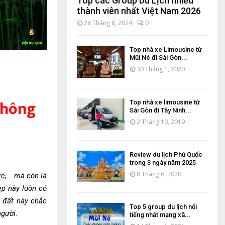
Top các Group Du Lịch nhiều
thành viên nhất Việt Nam 2026
28 Tháng 8, 2024
0
Top nhà xe Limousine từ
Mũi Né đi Sài Gòn...
30 Tháng 1, 2020
không
Top nhà xe limousine từ
Sài Gòn đi Tây Ninh...
2 Tháng 10, 2019
Review du lịch Phú Quốc
trong 3 ngày năm 2025
8 Tháng 6, 2020
c,… mà còn là
ẹp này luôn có
g đất này chắc
Top 5 group du lịch nổi
gười
.
tiếng nhất mạng xã...