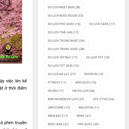
DU LỊCH NHẬT BẢN
(28)
DU LỊCH NƯỚC NGOÀI
(32)
DU LỊCH PHÚ QUỐC
(16)
DU LỊCH SAPA
(17)
DU LỊCH THÁI LAN
(17)
DU LỊCH TRONG NƯỚC
(34)
DU LỊCH TRUNG QUỐC
(28)
DU LỊCH TÂY BẮC
(17)
DU LỊCH TẾT
(18)
DU LỊCH TẾT 2020
(13)
DU LỊCH ĐÀ LẠT
(37)
FASHION
(10)
ậy việc lên kế
FITNESS
(11)
HÀN QUỐC
(16)
ật ở thời điểm
HÀ NỘI
(17)
HỘI DU LỊCH
(66)
KINH NGHIỆM DU LỊCH
(27)
LIFE STYLE
(36)
LIMOUSINE
(12)
MALAYSIA
(11)
MIỀN BẮC
(17)
NEWS
(61)
bộ phim truyền
NHẬT BẢN
(21)
PHÚ QUỐC
(23)