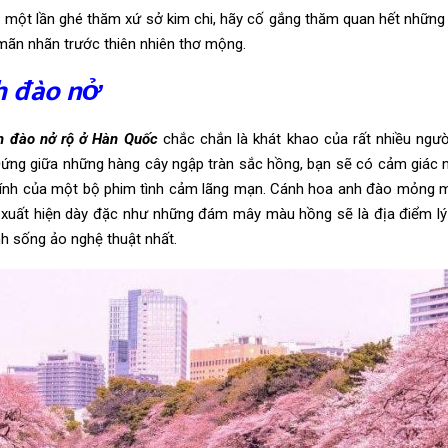
một lần ghé thăm xứ sở kim chi, hãy cố gắng thăm quan hết những
ãn nhãn trước thiên nhiên thơ mộng.
h đào nở
h đào nở rộ ở Hàn Quốc
chắc chắn là khát khao của rất nhiều ngườ
Đứng giữa những hàng cây ngập tràn sắc hồng, bạn sẽ có cảm giác
chính của một bộ phim tình cảm lãng mạn. Cánh hoa anh đào mỏng 
 xuất hiện dày đặc như những đám mây màu hồng sẽ là địa điểm l
h sống ảo nghệ thuật nhất.