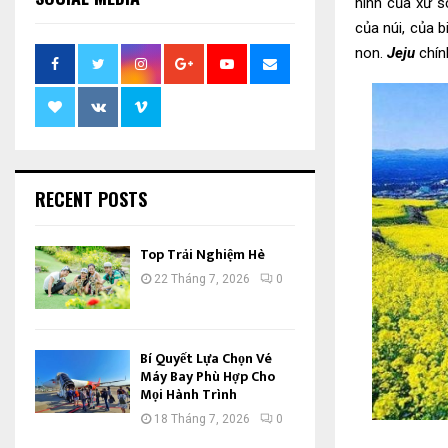
hình của xứ s
của núi, của 
non.
Jeju
chín
RECENT POSTS
Top Trải Nghiệm Hè
22 Tháng 7, 2026
0
Bí Quyết Lựa Chọn Vé
Máy Bay Phù Hợp Cho
Mọi Hành Trình
18 Tháng 7, 2026
0