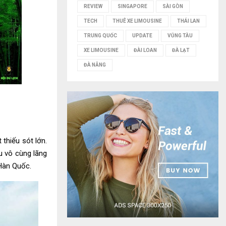
REVIEW
SINGAPORE
SÀI GÒN
TECH
THUÊ XE LIMOUSINE
THÁI LAN
TRUNG QUỐC
UPDATE
VŨNG TÀU
XE LIMOUSINE
ĐÀI LOAN
ĐÀ LẠT
ĐÀ NẴNG
 thiếu sót lớn.
u vô cùng lãng
 Hàn Quốc.