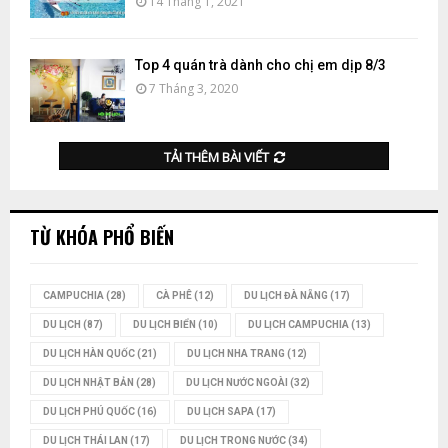
14 Tháng 1, 2021
Top 4 quán trà dành cho chị em dịp 8/3
7 Tháng 3, 2020
TẢI THÊM BÀI VIẾT
TỪ KHÓA PHỔ BIẾN
CAMPUCHIA
(28)
CÀ PHÊ
(12)
DU LỊCH ĐÀ NẴNG
(17)
DU LỊCH
(87)
DU LỊCH BIỂN
(10)
DU LỊCH CAMPUCHIA
(13)
DU LỊCH HÀN QUỐC
(21)
DU LỊCH NHA TRANG
(12)
DU LỊCH NHẬT BẢN
(28)
DU LỊCH NƯỚC NGOÀI
(32)
DU LỊCH PHÚ QUỐC
(16)
DU LỊCH SAPA
(17)
DU LỊCH THÁI LAN
(17)
DU LỊCH TRONG NƯỚC
(34)