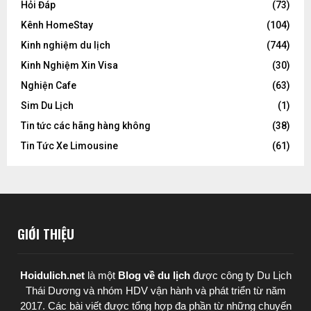
Hỏi Đáp
(73)
Kênh HomeStay
(104)
Kinh nghiệm du lịch
(744)
Kinh Nghiệm Xin Visa
(30)
Nghiện Cafe
(63)
Sim Du Lịch
(1)
Tin tức các hãng hàng không
(38)
Tin Tức Xe Limousine
(61)
GIỚI THIỆU
Hoidulich.net
là một
Blog về du lịch
được
công ty Du Lịch
Thái Dương
và nhóm HDV vận hành và phát triển từ năm
2017. Các bài viết được tổng hợp đa phần từ những chuyến