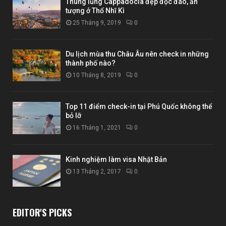
Thung lũng Cappadocia đẹp độc đáo, ấn
tượng ở Thổ Nhĩ Kì
25 Tháng 9, 2019
0
Du lịch mùa thu Châu Âu nên check in những
thành phố nào?
10 Tháng 8, 2019
0
Top 11 điểm check-in tại Phú Quốc không thể
bỏ lỡ
16 Tháng 1, 2021
0
Kinh nghiệm làm visa Nhật Bản
13 Tháng 2, 2017
0
EDITOR'S PICKS