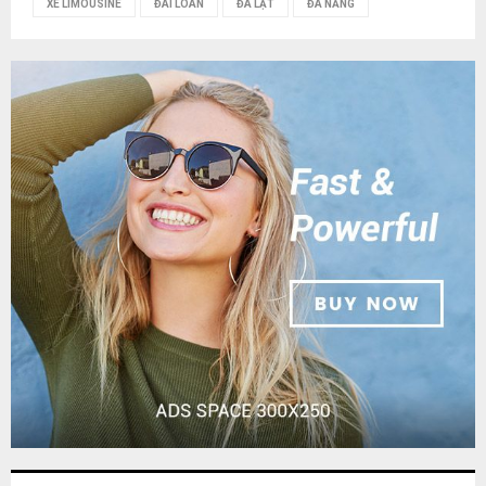
XE LIMOUSINE
ĐÀI LOAN
ĐÀ LẠT
ĐÀ NẴNG