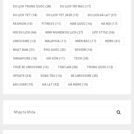
DU LỊCH TRUNG QUỐC
(28)
DU LỊCH TÂY BẮC
(17)
DU LỊCH TẾT
(18)
DU LỊCH TẾT 2020
(13)
DU LỊCH ĐÀ LẠT
(37)
FASHION
(10)
FITNESS
(11)
HÀN QUỐC
(16)
HÀ NỘI
(17)
HỘI DU LỊCH
(66)
KINH NGHIỆM DU LỊCH
(27)
LIFE STYLE
(36)
LIMOUSINE
(12)
MALAYSIA
(11)
MIỀN BẮC
(17)
NEWS
(61)
NHẬT BẢN
(21)
PHÚ QUỐC
(23)
REVIEW
(16)
SINGAPORE
(16)
SÀI GÒN
(11)
TECH
(24)
THUÊ XE LIMOUSINE
(15)
THÁI LAN
(26)
TRUNG QUỐC
(12)
UPDATE
(54)
VŨNG TÀU
(16)
XE LIMOUSINE
(20)
ĐÀI LOAN
(10)
ĐÀ LẠT
(42)
ĐÀ NẴNG
(16)
T
ì
m
T
k