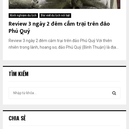
Kinh nghiệm du lịch
Bài viết du lịch nổi bật
Review 3 ngày 2 đêm cắm trại trên đảo
Phú Quý
Review 3 ngày 2 đêm cắm trại trên đảo Phú Quý Với thiên
nhiên trong lành, hoang sơ, đảo Phú Quý (Bình Thuận) là địa...
TÌM KIẾM
T
ì
m
T
k
i
Ì
CHIA SẺ
ế
m
M