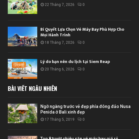
22 Tháng 7, 2026
0
Bí Quyết Lựa Chọn Vé Máy Bay Phù Hợp Cho
Mọi Hành Trình
18 Tháng 7, 2026
0
Lý do bạn nên du lịch tại Siem Reap
20 Tháng 6, 2026
0
BÀI VIẾT NGẪU NHIÊN
Ngỡ ngàng trước vẻ đẹp phía đông đảo Nusa
Penida ở Bali xinh đẹp
17 Tháng 5, 2019
0
Top 8 tuyệt chiêu săn vé máy bay giá rẻ