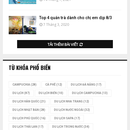
Top 4 quán trà dành cho chị em dịp 8/3
7 Tháng 3, 2020
TẢI THÊM BÀI VIẾT
TỪ KHÓA PHỔ BIẾN
CAMPUCHIA
(28)
CÀ PHÊ
(12)
DU LỊCH ĐÀ NẴNG
(17)
DU LỊCH
(87)
DU LỊCH BIỂN
(10)
DU LỊCH CAMPUCHIA
(13)
DU LỊCH HÀN QUỐC
(21)
DU LỊCH NHA TRANG
(12)
DU LỊCH NHẬT BẢN
(28)
DU LỊCH NƯỚC NGOÀI
(32)
DU LỊCH PHÚ QUỐC
(16)
DU LỊCH SAPA
(17)
DU LỊCH THÁI LAN
(17)
DU LỊCH TRONG NƯỚC
(34)