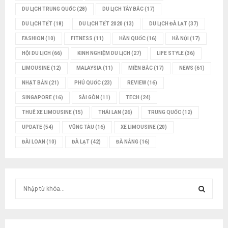
DU LỊCH TRUNG QUỐC
(28)
DU LỊCH TÂY BẮC
(17)
DU LỊCH TẾT
(18)
DU LỊCH TẾT 2020
(13)
DU LỊCH ĐÀ LẠT
(37)
FASHION
(10)
FITNESS
(11)
HÀN QUỐC
(16)
HÀ NỘI
(17)
HỘI DU LỊCH
(66)
KINH NGHIỆM DU LỊCH
(27)
LIFE STYLE
(36)
LIMOUSINE
(12)
MALAYSIA
(11)
MIỀN BẮC
(17)
NEWS
(61)
NHẬT BẢN
(21)
PHÚ QUỐC
(23)
REVIEW
(16)
SINGAPORE
(16)
SÀI GÒN
(11)
TECH
(24)
THUÊ XE LIMOUSINE
(15)
THÁI LAN
(26)
TRUNG QUỐC
(12)
UPDATE
(54)
VŨNG TÀU
(16)
XE LIMOUSINE
(20)
ĐÀI LOAN
(10)
ĐÀ LẠT
(42)
ĐÀ NẴNG
(16)
T
ì
m
T
k
i