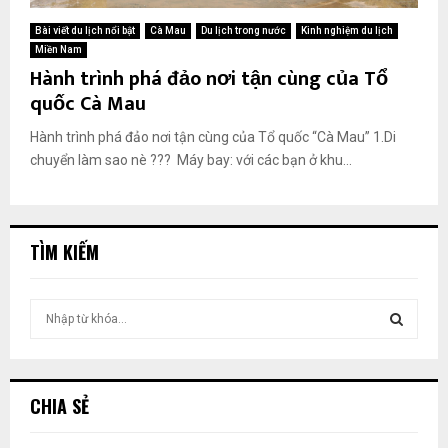
Bài viết du lịch nổi bật
Cà Mau
Du lịch trong nước
Kinh nghiệm du lịch
Miền Nam
Hành trình phá đảo nơi tận cùng của Tổ
quốc Cà Mau
Hành trình phá đảo nơi tận cùng của Tổ quốc “Cà Mau” 1.Di
chuyển làm sao nè ??? Máy bay: với các bạn ở khu...
TÌM KIẾM
T
ì
m
T
k
i
Ì
CHIA SẺ
ế
m
M