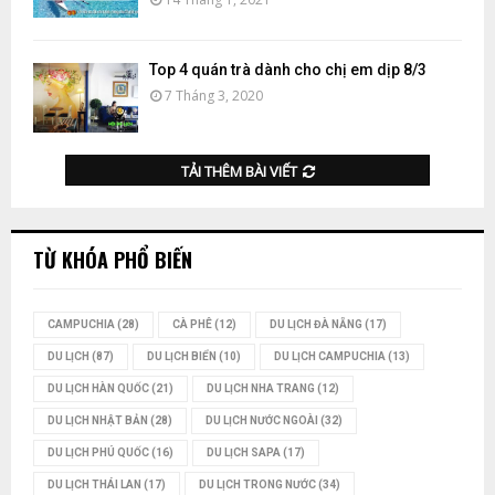
Top 4 quán trà dành cho chị em dịp 8/3
7 Tháng 3, 2020
TẢI THÊM BÀI VIẾT
TỪ KHÓA PHỔ BIẾN
CAMPUCHIA
(28)
CÀ PHÊ
(12)
DU LỊCH ĐÀ NẴNG
(17)
DU LỊCH
(87)
DU LỊCH BIỂN
(10)
DU LỊCH CAMPUCHIA
(13)
DU LỊCH HÀN QUỐC
(21)
DU LỊCH NHA TRANG
(12)
DU LỊCH NHẬT BẢN
(28)
DU LỊCH NƯỚC NGOÀI
(32)
DU LỊCH PHÚ QUỐC
(16)
DU LỊCH SAPA
(17)
DU LỊCH THÁI LAN
(17)
DU LỊCH TRONG NƯỚC
(34)