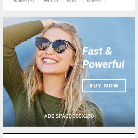
XE LIMOUSINE
ĐÀI LOAN
ĐÀ LẠT
ĐÀ NẴNG