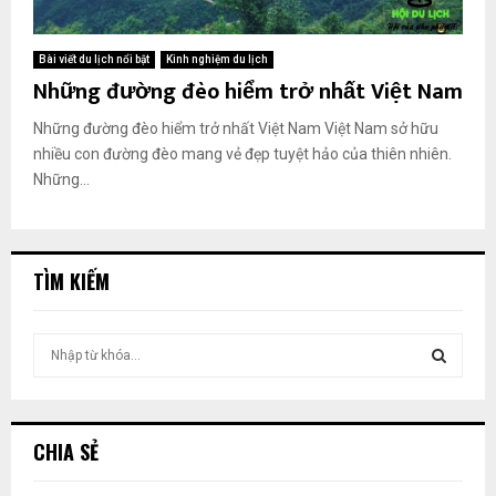
Bài viết du lịch nổi bật
Kinh nghiệm du lịch
Những đường đèo hiểm trở nhất Việt Nam
Những đường đèo hiểm trở nhất Việt Nam Việt Nam sở hữu
nhiều con đường đèo mang vẻ đẹp tuyệt hảo của thiên nhiên.
Những...
TÌM KIẾM
T
ì
m
T
k
i
Ì
CHIA SẺ
ế
m
M