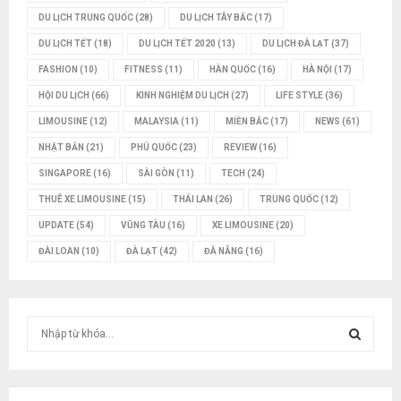
DU LỊCH TRUNG QUỐC
(28)
DU LỊCH TÂY BẮC
(17)
DU LỊCH TẾT
(18)
DU LỊCH TẾT 2020
(13)
DU LỊCH ĐÀ LẠT
(37)
FASHION
(10)
FITNESS
(11)
HÀN QUỐC
(16)
HÀ NỘI
(17)
HỘI DU LỊCH
(66)
KINH NGHIỆM DU LỊCH
(27)
LIFE STYLE
(36)
LIMOUSINE
(12)
MALAYSIA
(11)
MIỀN BẮC
(17)
NEWS
(61)
NHẬT BẢN
(21)
PHÚ QUỐC
(23)
REVIEW
(16)
SINGAPORE
(16)
SÀI GÒN
(11)
TECH
(24)
THUÊ XE LIMOUSINE
(15)
THÁI LAN
(26)
TRUNG QUỐC
(12)
UPDATE
(54)
VŨNG TÀU
(16)
XE LIMOUSINE
(20)
ĐÀI LOAN
(10)
ĐÀ LẠT
(42)
ĐÀ NẴNG
(16)
T
ì
m
T
k
i