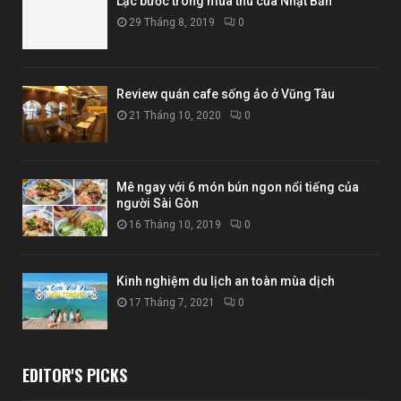
Lạc bước trong mùa thu của Nhật Bản
29 Tháng 8, 2019
0
Review quán cafe sống ảo ở Vũng Tàu
21 Tháng 10, 2020
0
Mê ngay với 6 món bún ngon nổi tiếng của
người Sài Gòn
16 Tháng 10, 2019
0
Kinh nghiệm du lịch an toàn mùa dịch
17 Tháng 7, 2021
0
EDITOR'S PICKS