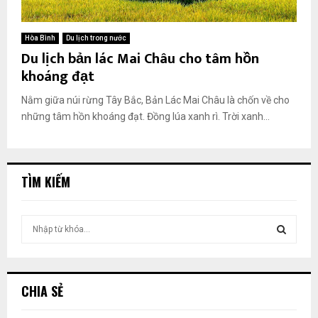
Hòa Bình
Du lịch trong nước
Du lịch bản lác Mai Châu cho tâm hồn
khoáng đạt
Nằm giữa núi rừng Tây Bắc, Bản Lác Mai Châu là chốn về cho
những tâm hồn khoáng đạt. Đồng lúa xanh rì. Trời xanh...
TÌM KIẾM
T
ì
m
T
k
i
Ì
CHIA SẺ
ế
m
M