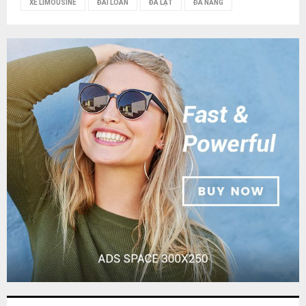
XE LIMOUSINE
ĐÀI LOAN
ĐÀ LẠT
ĐÀ NẴNG