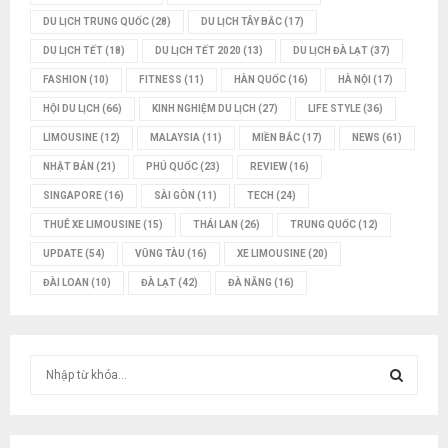
DU LỊCH TRUNG QUỐC
(28)
DU LỊCH TÂY BẮC
(17)
DU LỊCH TẾT
(18)
DU LỊCH TẾT 2020
(13)
DU LỊCH ĐÀ LẠT
(37)
FASHION
(10)
FITNESS
(11)
HÀN QUỐC
(16)
HÀ NỘI
(17)
HỘI DU LỊCH
(66)
KINH NGHIỆM DU LỊCH
(27)
LIFE STYLE
(36)
LIMOUSINE
(12)
MALAYSIA
(11)
MIỀN BẮC
(17)
NEWS
(61)
NHẬT BẢN
(21)
PHÚ QUỐC
(23)
REVIEW
(16)
SINGAPORE
(16)
SÀI GÒN
(11)
TECH
(24)
THUÊ XE LIMOUSINE
(15)
THÁI LAN
(26)
TRUNG QUỐC
(12)
UPDATE
(54)
VŨNG TÀU
(16)
XE LIMOUSINE
(20)
ĐÀI LOAN
(10)
ĐÀ LẠT
(42)
ĐÀ NẴNG
(16)
T
ì
m
T
k