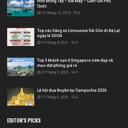
Hòn Móng Tay – Rút Mây – Gầm Ghì Phú
Quốc
10 Tháng 10, 2019
0
Top các hãng xe Limousine Sài Gòn đi Đà Lạt
ngày lễ 30/04
19 Tháng 4, 2021
0
Top 3 khách sạn ở Singapore view đẹp và
mẹo đặt phòng giá rẻ
23 Tháng 5, 2023
0
Lễ hội đua thuyền tại Campuchia 2026
17 Tháng 6, 2026
0
EDITOR'S PICKS