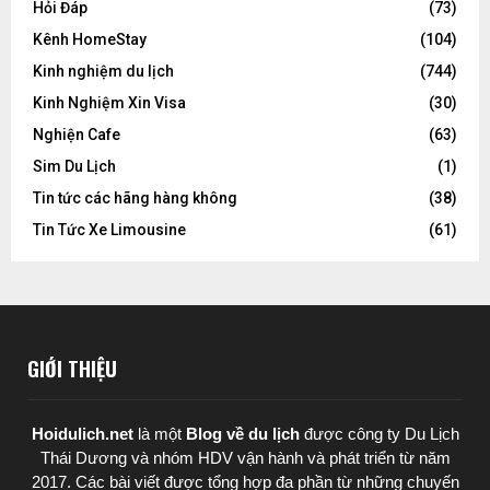
Hỏi Đáp
(73)
Kênh HomeStay
(104)
Kinh nghiệm du lịch
(744)
Kinh Nghiệm Xin Visa
(30)
Nghiện Cafe
(63)
Sim Du Lịch
(1)
Tin tức các hãng hàng không
(38)
Tin Tức Xe Limousine
(61)
GIỚI THIỆU
Hoidulich.net
là một
Blog về du lịch
được
công ty Du Lịch
Thái Dương
và nhóm HDV vận hành và phát triển từ năm
2017. Các bài viết được tổng hợp đa phần từ những chuyến