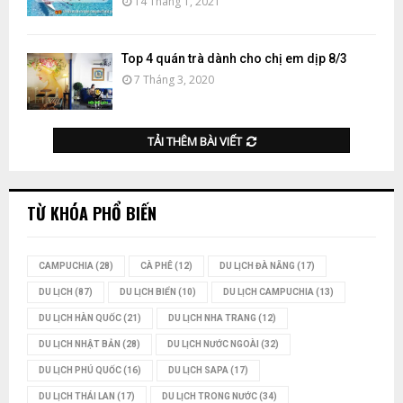
14 Tháng 1, 2021
Top 4 quán trà dành cho chị em dịp 8/3
7 Tháng 3, 2020
TẢI THÊM BÀI VIẾT
TỪ KHÓA PHỔ BIẾN
CAMPUCHIA
(28)
CÀ PHÊ
(12)
DU LỊCH ĐÀ NẴNG
(17)
DU LỊCH
(87)
DU LỊCH BIỂN
(10)
DU LỊCH CAMPUCHIA
(13)
DU LỊCH HÀN QUỐC
(21)
DU LỊCH NHA TRANG
(12)
DU LỊCH NHẬT BẢN
(28)
DU LỊCH NƯỚC NGOÀI
(32)
DU LỊCH PHÚ QUỐC
(16)
DU LỊCH SAPA
(17)
DU LỊCH THÁI LAN
(17)
DU LỊCH TRONG NƯỚC
(34)