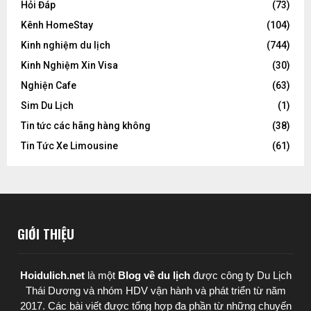
Hỏi Đáp
(73)
Kênh HomeStay
(104)
Kinh nghiệm du lịch
(744)
Kinh Nghiệm Xin Visa
(30)
Nghiện Cafe
(63)
Sim Du Lịch
(1)
Tin tức các hãng hàng không
(38)
Tin Tức Xe Limousine
(61)
GIỚI THIỆU
Hoidulich.net
là một
Blog về du lịch
được
công ty Du Lịch
Thái Dương
và nhóm HDV vận hành và phát triển từ năm
2017. Các bài viết được tổng hợp đa phần từ những chuyến