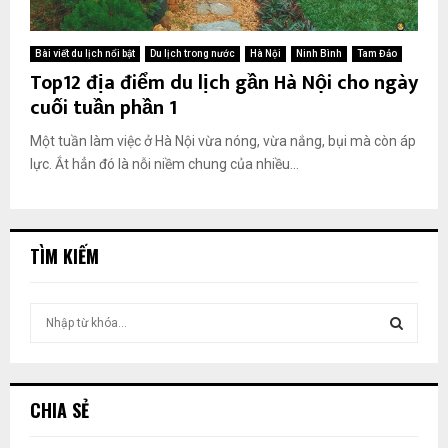
Bài viết du lịch nổi bật
Du lịch trong nước
Hà Nội
Ninh Bình
Tam Đảo
Top12 địa điểm du lịch gần Hà Nội cho ngày
cuối tuần phần 1
Một tuần làm việc ở Hà Nội vừa nóng, vừa nắng, bụi mà còn áp
lực. Ắt hẳn đó là nỗi niềm chung của nhiều...
TÌM KIẾM
T
ì
m
T
k
i
Ì
CHIA SẺ
ế
m
M