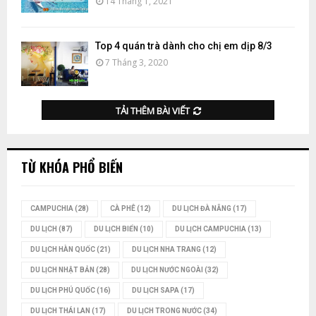
14 Tháng 1, 2021
Top 4 quán trà dành cho chị em dịp 8/3
7 Tháng 3, 2020
TẢI THÊM BÀI VIẾT
TỪ KHÓA PHỔ BIẾN
CAMPUCHIA
(28)
CÀ PHÊ
(12)
DU LỊCH ĐÀ NẴNG
(17)
DU LỊCH
(87)
DU LỊCH BIỂN
(10)
DU LỊCH CAMPUCHIA
(13)
DU LỊCH HÀN QUỐC
(21)
DU LỊCH NHA TRANG
(12)
DU LỊCH NHẬT BẢN
(28)
DU LỊCH NƯỚC NGOÀI
(32)
DU LỊCH PHÚ QUỐC
(16)
DU LỊCH SAPA
(17)
DU LỊCH THÁI LAN
(17)
DU LỊCH TRONG NƯỚC
(34)