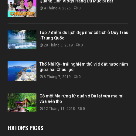
Quang Linh Vlogs Hằng Du Mục bị bắt
4 Tháng 4, 2025
0
Top 7 điểm du lịch đẹp như cổ tích ở Quý Trâu
-Trung Quốc
28 Tháng 6, 2019
0
Thổ Nhĩ Kỳ- trải nghiệm thú vị ở đất nước nằm
giữa hai Châu lục
8 Tháng 7, 2019
0
Có một Ma rừng lữ quán ở Đà lạt vừa ma mị
vừa nên thơ
12 Tháng 11, 2018
0
EDITOR'S PICKS