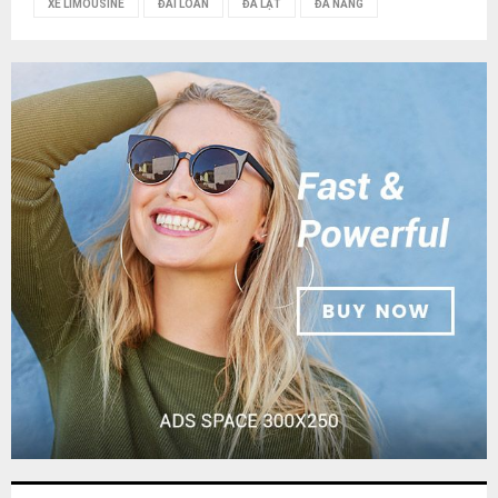
XE LIMOUSINE
ĐÀI LOAN
ĐÀ LẠT
ĐÀ NẴNG