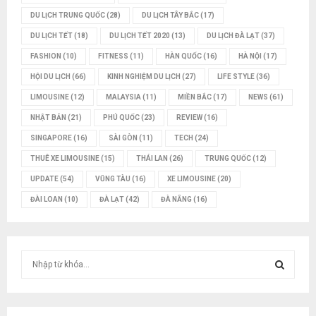
DU LỊCH TRUNG QUỐC
(28)
DU LỊCH TÂY BẮC
(17)
DU LỊCH TẾT
(18)
DU LỊCH TẾT 2020
(13)
DU LỊCH ĐÀ LẠT
(37)
FASHION
(10)
FITNESS
(11)
HÀN QUỐC
(16)
HÀ NỘI
(17)
HỘI DU LỊCH
(66)
KINH NGHIỆM DU LỊCH
(27)
LIFE STYLE
(36)
LIMOUSINE
(12)
MALAYSIA
(11)
MIỀN BẮC
(17)
NEWS
(61)
NHẬT BẢN
(21)
PHÚ QUỐC
(23)
REVIEW
(16)
SINGAPORE
(16)
SÀI GÒN
(11)
TECH
(24)
THUÊ XE LIMOUSINE
(15)
THÁI LAN
(26)
TRUNG QUỐC
(12)
UPDATE
(54)
VŨNG TÀU
(16)
XE LIMOUSINE
(20)
ĐÀI LOAN
(10)
ĐÀ LẠT
(42)
ĐÀ NẴNG
(16)
T
ì
m
T
k