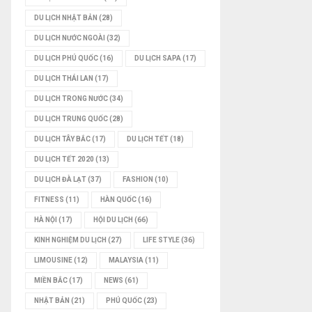
DU LỊCH NHẬT BẢN
(28)
DU LỊCH NƯỚC NGOÀI
(32)
DU LỊCH PHÚ QUỐC
(16)
DU LỊCH SAPA
(17)
DU LỊCH THÁI LAN
(17)
DU LỊCH TRONG NƯỚC
(34)
DU LỊCH TRUNG QUỐC
(28)
DU LỊCH TÂY BẮC
(17)
DU LỊCH TẾT
(18)
DU LỊCH TẾT 2020
(13)
DU LỊCH ĐÀ LẠT
(37)
FASHION
(10)
FITNESS
(11)
HÀN QUỐC
(16)
HÀ NỘI
(17)
HỘI DU LỊCH
(66)
KINH NGHIỆM DU LỊCH
(27)
LIFE STYLE
(36)
LIMOUSINE
(12)
MALAYSIA
(11)
MIỀN BẮC
(17)
NEWS
(61)
NHẬT BẢN
(21)
PHÚ QUỐC
(23)