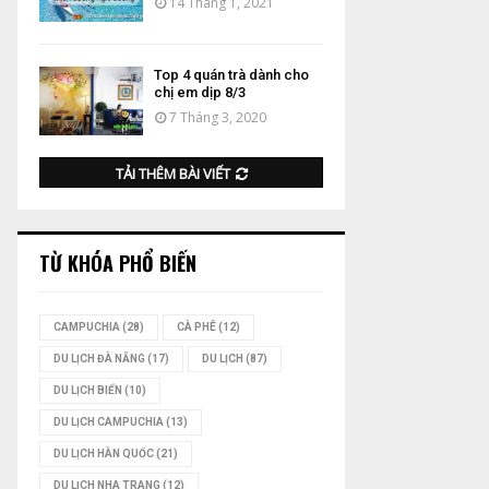
14 Tháng 1, 2021
Top 4 quán trà dành cho
chị em dịp 8/3
7 Tháng 3, 2020
TẢI THÊM BÀI VIẾT
TỪ KHÓA PHỔ BIẾN
CAMPUCHIA
(28)
CÀ PHÊ
(12)
DU LỊCH ĐÀ NẴNG
(17)
DU LỊCH
(87)
DU LỊCH BIỂN
(10)
DU LỊCH CAMPUCHIA
(13)
DU LỊCH HÀN QUỐC
(21)
DU LỊCH NHA TRANG
(12)