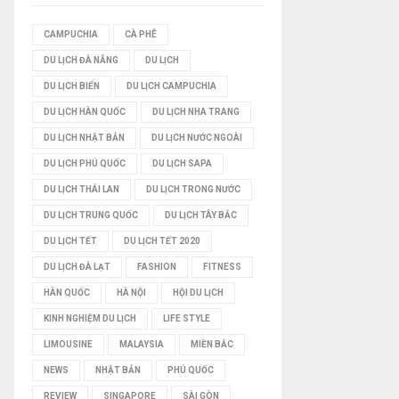
I
CAMPUCHIA
CÀ PHÊ
DU LỊCH ĐÀ NẴNG
DU LỊCH
Ế
DU LỊCH BIỂN
DU LỊCH CAMPUCHIA
M
DU LỊCH HÀN QUỐC
DU LỊCH NHA TRANG
DU LỊCH NHẬT BẢN
DU LỊCH NƯỚC NGOÀI
DU LỊCH PHÚ QUỐC
DU LỊCH SAPA
DU LỊCH THÁI LAN
DU LỊCH TRONG NƯỚC
DU LỊCH TRUNG QUỐC
DU LỊCH TÂY BẮC
DU LỊCH TẾT
DU LỊCH TẾT 2020
DU LỊCH ĐÀ LẠT
FASHION
FITNESS
HÀN QUỐC
HÀ NỘI
HỘI DU LỊCH
KINH NGHIỆM DU LỊCH
LIFE STYLE
LIMOUSINE
MALAYSIA
MIỀN BẮC
NEWS
NHẬT BẢN
PHÚ QUỐC
REVIEW
SINGAPORE
SÀI GÒN