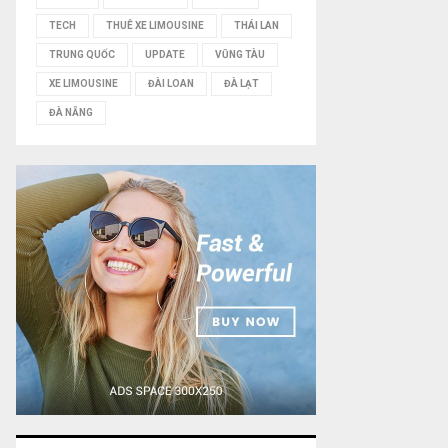
TECH
THUÊ XE LIMOUSINE
THÁI LAN
TRUNG QUỐC
UPDATE
VŨNG TÀU
XE LIMOUSINE
ĐÀI LOAN
ĐÀ LẠT
ĐÀ NẴNG