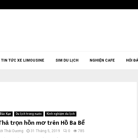
TIN TỨC XE LIMOUSINE
SIM DU LỊCH
NGHIỆN CAFE
HỎI Đ
Bắc Kạn
Du lịch trong nước
Kinh nghiệm du lịch
Thả trọn hồn mơ trên Hồ Ba Bể
bởi
Thái Dương
31 Tháng 5, 2019
0
785