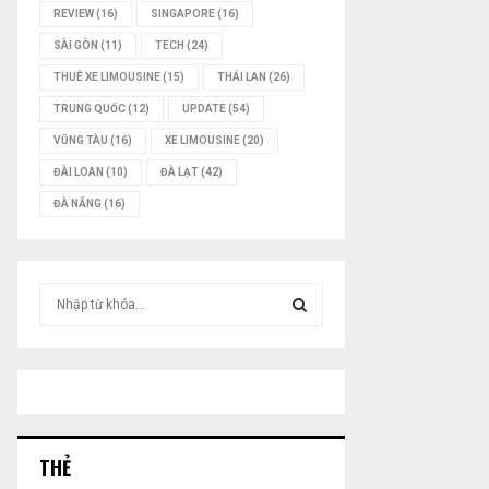
REVIEW
(16)
SINGAPORE
(16)
SÀI GÒN
(11)
TECH
(24)
THUÊ XE LIMOUSINE
(15)
THÁI LAN
(26)
TRUNG QUỐC
(12)
UPDATE
(54)
VŨNG TÀU
(16)
XE LIMOUSINE
(20)
ĐÀI LOAN
(10)
ĐÀ LẠT
(42)
ĐÀ NẴNG
(16)
T
ì
m
T
k
i
Ì
ế
m
M
:
THẺ
K