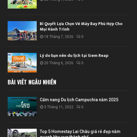
Bí Quyết Lựa Chọn Vé Máy Bay Phù Hợp Cho
Mọi Hành Trình
18 Tháng 7, 2026
0
Lý do bạn nên du lịch tại Siem Reap
20 Tháng 6, 2026
0
BÀI VIẾT NGẪU NHIÊN
Cẩm nang Du lịch Campuchia năm 2025
3 Tháng 11, 2022
0
Top 5 Homestay Lai Châu giá rẻ đẹp nằm
quanh khu vực thành phố