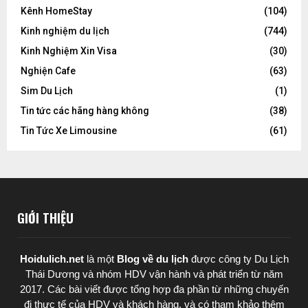
Kênh HomeStay
(104)
Kinh nghiệm du lịch
(744)
Kinh Nghiệm Xin Visa
(30)
Nghiện Cafe
(63)
Sim Du Lịch
(1)
Tin tức các hãng hàng không
(38)
Tin Tức Xe Limousine
(61)
GIỚI THIỆU
Hoidulich.net
là một
Blog về du lịch
được
công ty Du Lịch
Thái Dương
và nhóm HDV vận hành và phát triển từ năm
2017. Các bài viết được tổng hợp đa phần từ những chuyến
đi thực tế của HDV và khách hàng, và có tham khảo thêm