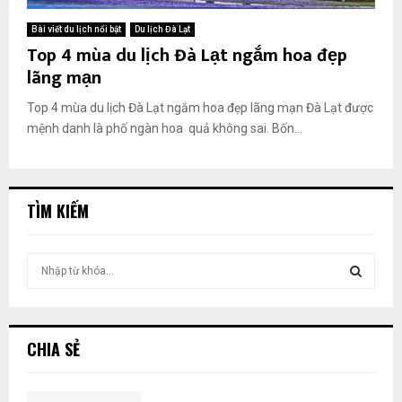
Bài viết du lịch nổi bật
Du lịch Đà Lạt
Top 4 mùa du lịch Đà Lạt ngắm hoa đẹp
lãng mạn
Top 4 mùa du lịch Đà Lạt ngắm hoa đẹp lãng mạn Đà Lạt được
mệnh danh là phố ngàn hoa quả không sai. Bốn...
TÌM KIẾM
T
ì
m
T
k
i
Ì
CHIA SẺ
ế
m
M
: