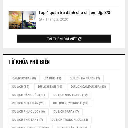
Top 4 quán trà dành cho chị em dịp 8/3
7 Tháng 3, 2020
TẢI THÊM BÀI VIẾT
TỪ KHÓA PHỔ BIẾN
CAMPUCHIA
(28)
CÀ PHÊ
(12)
DU LỊCH ĐÀ NẴNG
(17)
DU LỊCH
(87)
DU LỊCH BIỂN
(10)
DU LỊCH CAMPUCHIA
(13)
DU LỊCH HÀN QUỐC
(21)
DU LỊCH NHA TRANG
(12)
DU LỊCH NHẬT BẢN
(28)
DU LỊCH NƯỚC NGOÀI
(32)
DU LỊCH PHÚ QUỐC
(16)
DU LỊCH SAPA
(17)
DU LỊCH THÁI LAN
(17)
DU LỊCH TRONG NƯỚC
(34)