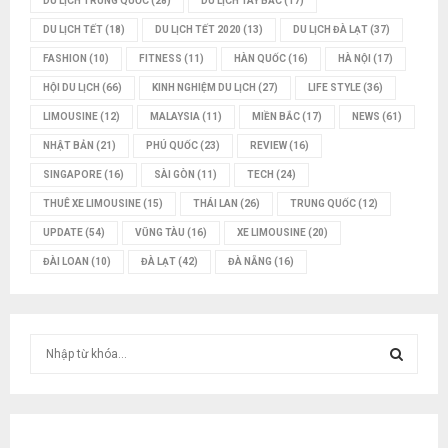
DU LỊCH TRUNG QUỐC
(28)
DU LỊCH TÂY BẮC
(17)
DU LỊCH TẾT
(18)
DU LỊCH TẾT 2020
(13)
DU LỊCH ĐÀ LẠT
(37)
FASHION
(10)
FITNESS
(11)
HÀN QUỐC
(16)
HÀ NỘI
(17)
HỘI DU LỊCH
(66)
KINH NGHIỆM DU LỊCH
(27)
LIFE STYLE
(36)
LIMOUSINE
(12)
MALAYSIA
(11)
MIỀN BẮC
(17)
NEWS
(61)
NHẬT BẢN
(21)
PHÚ QUỐC
(23)
REVIEW
(16)
SINGAPORE
(16)
SÀI GÒN
(11)
TECH
(24)
THUÊ XE LIMOUSINE
(15)
THÁI LAN
(26)
TRUNG QUỐC
(12)
UPDATE
(54)
VŨNG TÀU
(16)
XE LIMOUSINE
(20)
ĐÀI LOAN
(10)
ĐÀ LẠT
(42)
ĐÀ NẴNG
(16)
T
ì
m
T
k
i
Ì