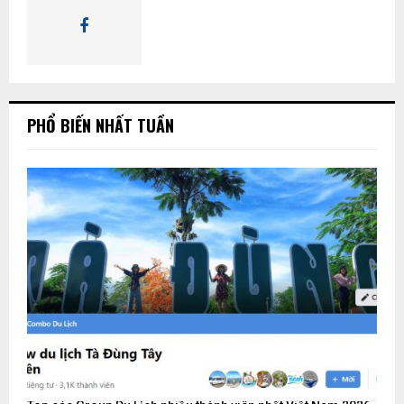
K
I
Ế
PHỔ BIẾN NHẤT TUẦN
M