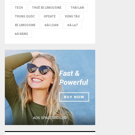
TECH
THUÊ XE LIMOUSINE
THÁI LAN
TRUNG QUỐC
UPDATE
VŨNG TÀU
XE LIMOUSINE
ĐÀI LOAN
ĐÀ LẠT
ĐÀ NẴNG