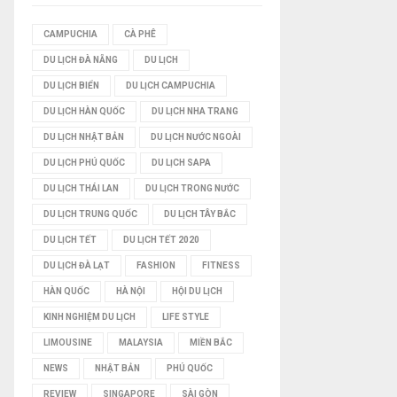
I
CAMPUCHIA
CÀ PHÊ
DU LỊCH ĐÀ NẴNG
DU LỊCH
Ế
DU LỊCH BIỂN
DU LỊCH CAMPUCHIA
M
DU LỊCH HÀN QUỐC
DU LỊCH NHA TRANG
DU LỊCH NHẬT BẢN
DU LỊCH NƯỚC NGOÀI
DU LỊCH PHÚ QUỐC
DU LỊCH SAPA
DU LỊCH THÁI LAN
DU LỊCH TRONG NƯỚC
DU LỊCH TRUNG QUỐC
DU LỊCH TÂY BẮC
DU LỊCH TẾT
DU LỊCH TẾT 2020
DU LỊCH ĐÀ LẠT
FASHION
FITNESS
HÀN QUỐC
HÀ NỘI
HỘI DU LỊCH
KINH NGHIỆM DU LỊCH
LIFE STYLE
LIMOUSINE
MALAYSIA
MIỀN BẮC
NEWS
NHẬT BẢN
PHÚ QUỐC
REVIEW
SINGAPORE
SÀI GÒN