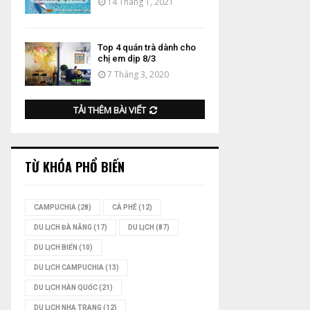
14 Tháng 1, 2021
Top 4 quán trà dành cho
chị em dịp 8/3
7 Tháng 3, 2020
TẢI THÊM BÀI VIẾT
TỪ KHÓA PHỔ BIẾN
CAMPUCHIA
(28)
CÀ PHÊ
(12)
DU LỊCH ĐÀ NẴNG
(17)
DU LỊCH
(87)
DU LỊCH BIỂN
(10)
DU LỊCH CAMPUCHIA
(13)
DU LỊCH HÀN QUỐC
(21)
DU LỊCH NHA TRANG
(12)