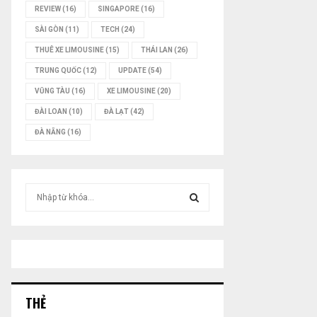
REVIEW
(16)
SINGAPORE
(16)
SÀI GÒN
(11)
TECH
(24)
THUÊ XE LIMOUSINE
(15)
THÁI LAN
(26)
TRUNG QUỐC
(12)
UPDATE
(54)
VŨNG TÀU
(16)
XE LIMOUSINE
(20)
ĐÀI LOAN
(10)
ĐÀ LẠT
(42)
ĐÀ NẴNG
(16)
T
ì
m
T
k
i
Ì
ế
m
M
:
THẺ
K