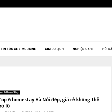
TIN TỨC XE LIMOUSINE
SIM DU LỊCH
NGHIỆN CAFE
HỎI Đ
i
Kênh HomeStay
Top 6 homestay Hà Nội đẹp, giá rẻ không thể
bỏ lỡ