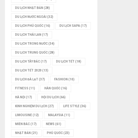
DU LỊCH NHẬT BẢN
(28)
DU LỊCH NƯỚC NGOÀI
(32)
DU LỊCH PHÚ QUỐC
(16)
DU LỊCH SAPA
(17)
DU LỊCH THÁI LAN
(17)
DU LỊCH TRONG NƯỚC
(34)
DU LỊCH TRUNG QUỐC
(28)
DU LỊCH TÂY BẮC
(17)
DU LỊCH TẾT
(18)
DU LỊCH TẾT 2020
(13)
DU LỊCH ĐÀ LẠT
(37)
FASHION
(10)
FITNESS
(11)
HÀN QUỐC
(16)
HÀ NỘI
(17)
HỘI DU LỊCH
(66)
KINH NGHIỆM DU LỊCH
(27)
LIFE STYLE
(36)
LIMOUSINE
(12)
MALAYSIA
(11)
MIỀN BẮC
(17)
NEWS
(61)
NHẬT BẢN
(21)
PHÚ QUỐC
(23)