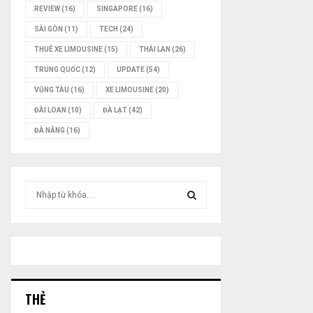
REVIEW
(16)
SINGAPORE
(16)
SÀI GÒN
(11)
TECH
(24)
THUÊ XE LIMOUSINE
(15)
THÁI LAN
(26)
TRUNG QUỐC
(12)
UPDATE
(54)
VŨNG TÀU
(16)
XE LIMOUSINE
(20)
ĐÀI LOAN
(10)
ĐÀ LẠT
(42)
ĐÀ NẴNG
(16)
T
ì
m
T
k
i
Ì
ế
m
M
:
THẺ
K