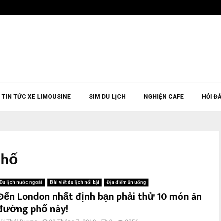
TIN TỨC XE LIMOUSINE
SIM DU LỊCH
NGHIỆN CAFE
HỎI Đ
phố
Du lịch nước ngoài
Bài viết du lịch nổi bật
Địa điểm ăn uống
Đến London nhất định bạn phải thử 10 món ăn
đường phố này!