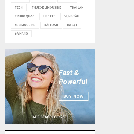
TECH
THUÊ XE LIMOUSINE
THÁI LAN
TRUNG QUỐC
UPDATE
VŨNG TÀU
XE LIMOUSINE
ĐÀI LOAN
ĐÀ LẠT
ĐÀ NẴNG