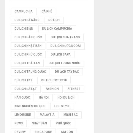
I
CAMPUCHIA
CÀ PHÊ
DU LỊCH ĐÀ NẴNG
DU LỊCH
Ế
DU LỊCH BIỂN
DU LỊCH CAMPUCHIA
M
DU LỊCH HÀN QUỐC
DU LỊCH NHA TRANG
DU LỊCH NHẬT BẢN
DU LỊCH NƯỚC NGOÀI
DU LỊCH PHÚ QUỐC
DU LỊCH SAPA
DU LỊCH THÁI LAN
DU LỊCH TRONG NƯỚC
DU LỊCH TRUNG QUỐC
DU LỊCH TÂY BẮC
DU LỊCH TẾT
DU LỊCH TẾT 2020
DU LỊCH ĐÀ LẠT
FASHION
FITNESS
HÀN QUỐC
HÀ NỘI
HỘI DU LỊCH
KINH NGHIỆM DU LỊCH
LIFE STYLE
LIMOUSINE
MALAYSIA
MIỀN BẮC
NEWS
NHẬT BẢN
PHÚ QUỐC
REVIEW
SINGAPORE
SÀI GÒN