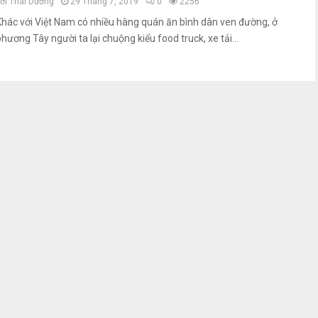
bởi
Thái Dương
29 Tháng 7, 2019
0
2256
Khác với Việt Nam có nhiều hàng quán ăn bình dân ven đường, ở
hương Tây người ta lại chuộng kiểu food truck, xe tải...