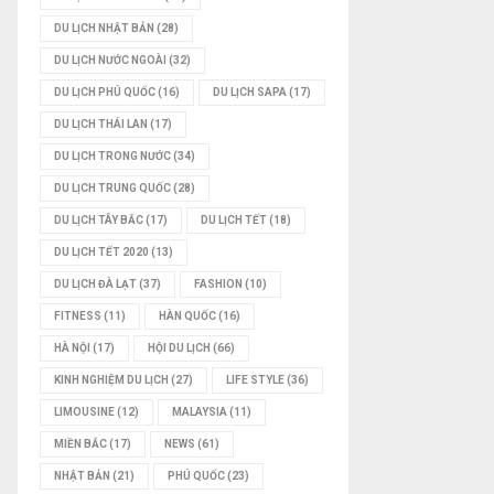
DU LỊCH NHẬT BẢN
(28)
DU LỊCH NƯỚC NGOÀI
(32)
DU LỊCH PHÚ QUỐC
(16)
DU LỊCH SAPA
(17)
DU LỊCH THÁI LAN
(17)
DU LỊCH TRONG NƯỚC
(34)
DU LỊCH TRUNG QUỐC
(28)
DU LỊCH TÂY BẮC
(17)
DU LỊCH TẾT
(18)
DU LỊCH TẾT 2020
(13)
DU LỊCH ĐÀ LẠT
(37)
FASHION
(10)
FITNESS
(11)
HÀN QUỐC
(16)
HÀ NỘI
(17)
HỘI DU LỊCH
(66)
KINH NGHIỆM DU LỊCH
(27)
LIFE STYLE
(36)
LIMOUSINE
(12)
MALAYSIA
(11)
MIỀN BẮC
(17)
NEWS
(61)
NHẬT BẢN
(21)
PHÚ QUỐC
(23)