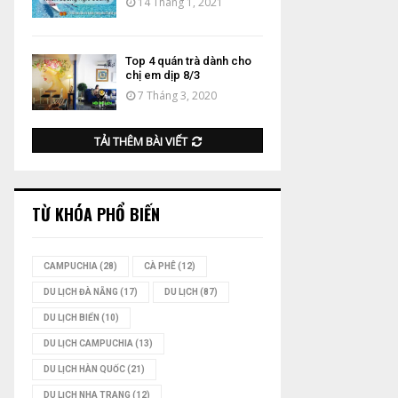
14 Tháng 1, 2021
Top 4 quán trà dành cho
chị em dịp 8/3
7 Tháng 3, 2020
TẢI THÊM BÀI VIẾT
TỪ KHÓA PHỔ BIẾN
CAMPUCHIA
(28)
CÀ PHÊ
(12)
DU LỊCH ĐÀ NẴNG
(17)
DU LỊCH
(87)
DU LỊCH BIỂN
(10)
DU LỊCH CAMPUCHIA
(13)
DU LỊCH HÀN QUỐC
(21)
DU LỊCH NHA TRANG
(12)