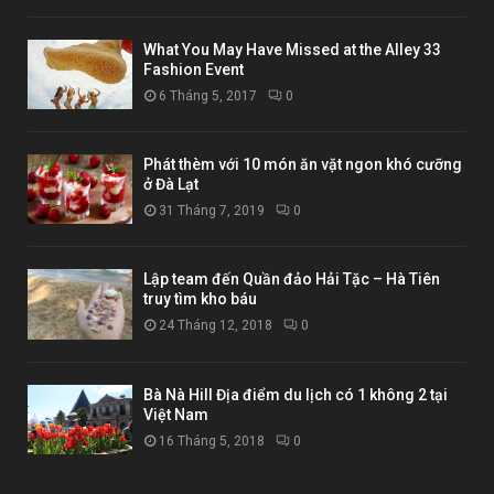
What You May Have Missed at the Alley 33
Fashion Event
6 Tháng 5, 2017
0
Phát thèm với 10 món ăn vặt ngon khó cưỡng
ở Đà Lạt
31 Tháng 7, 2019
0
Lập team đến Quần đảo Hải Tặc – Hà Tiên
truy tìm kho báu
24 Tháng 12, 2018
0
Bà Nà Hill Địa điểm du lịch có 1 không 2 tại
Việt Nam
16 Tháng 5, 2018
0