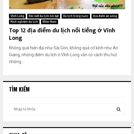
Vĩnh Long
Bài viết du lịch nổi bật
Du lịch trong nước
Địa điểm ăn uống
Kinh nghiệm du lịch
Miền Nam
Top 12 địa điểm du lịch nổi tiếng ở Vĩnh
Long
Không quá hiện đại như Sài Gòn, không quá cổ kính như An
Giang, những điểm du lịch ở Vĩnh Long vẫn có cách thu hút
những...
TÌM KIẾM
T
ì
m
T
k
i
Ì