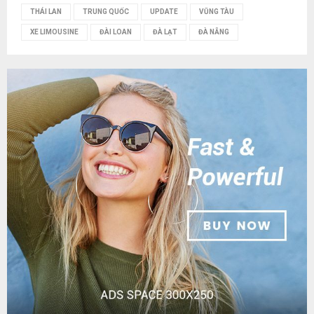
THÁI LAN
TRUNG QUỐC
UPDATE
VŨNG TÀU
XE LIMOUSINE
ĐÀI LOAN
ĐÀ LẠT
ĐÀ NẴNG