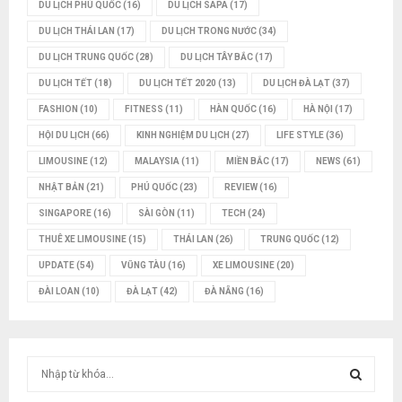
DU LỊCH PHÚ QUỐC
(16)
DU LỊCH SAPA
(17)
DU LỊCH THÁI LAN
(17)
DU LỊCH TRONG NƯỚC
(34)
DU LỊCH TRUNG QUỐC
(28)
DU LỊCH TÂY BẮC
(17)
DU LỊCH TẾT
(18)
DU LỊCH TẾT 2020
(13)
DU LỊCH ĐÀ LẠT
(37)
FASHION
(10)
FITNESS
(11)
HÀN QUỐC
(16)
HÀ NỘI
(17)
HỘI DU LỊCH
(66)
KINH NGHIỆM DU LỊCH
(27)
LIFE STYLE
(36)
LIMOUSINE
(12)
MALAYSIA
(11)
MIỀN BẮC
(17)
NEWS
(61)
NHẬT BẢN
(21)
PHÚ QUỐC
(23)
REVIEW
(16)
SINGAPORE
(16)
SÀI GÒN
(11)
TECH
(24)
THUÊ XE LIMOUSINE
(15)
THÁI LAN
(26)
TRUNG QUỐC
(12)
UPDATE
(54)
VŨNG TÀU
(16)
XE LIMOUSINE
(20)
ĐÀI LOAN
(10)
ĐÀ LẠT
(42)
ĐÀ NẴNG
(16)
T
ì