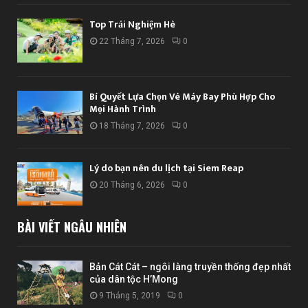
Top Trải Nghiệm Hè
22 Tháng 7, 2026
0
Bí Quyết Lựa Chọn Vé Máy Bay Phù Hợp Cho
Mọi Hành Trình
18 Tháng 7, 2026
0
Lý do bạn nên du lịch tại Siem Reap
20 Tháng 6, 2026
0
BÀI VIẾT NGẪU NHIÊN
Bản Cát Cát – ngôi làng truyền thống đẹp nhất
của dân tộc H’Mong
9 Tháng 5, 2019
0