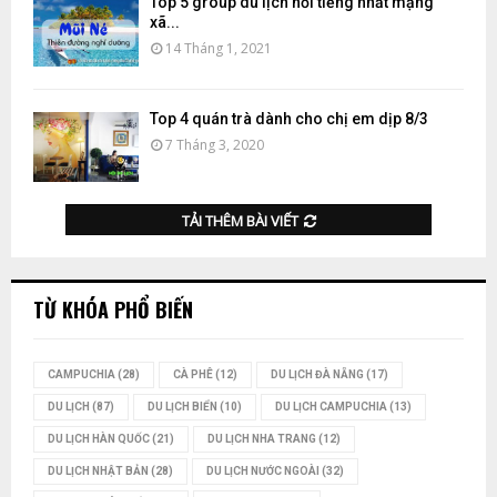
Top 5 group du lịch nổi tiếng nhất mạng
xã...
14 Tháng 1, 2021
Top 4 quán trà dành cho chị em dịp 8/3
7 Tháng 3, 2020
TẢI THÊM BÀI VIẾT
TỪ KHÓA PHỔ BIẾN
CAMPUCHIA
(28)
CÀ PHÊ
(12)
DU LỊCH ĐÀ NẴNG
(17)
DU LỊCH
(87)
DU LỊCH BIỂN
(10)
DU LỊCH CAMPUCHIA
(13)
DU LỊCH HÀN QUỐC
(21)
DU LỊCH NHA TRANG
(12)
DU LỊCH NHẬT BẢN
(28)
DU LỊCH NƯỚC NGOÀI
(32)