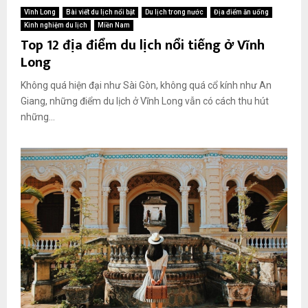
Vĩnh Long
Bài viết du lịch nổi bật
Du lịch trong nước
Địa điểm ăn uống
Kinh nghiệm du lịch
Miền Nam
Top 12 địa điểm du lịch nổi tiếng ở Vĩnh
Long
Không quá hiện đại như Sài Gòn, không quá cổ kính như An
Giang, những điểm du lịch ở Vĩnh Long vẫn có cách thu hút
những...