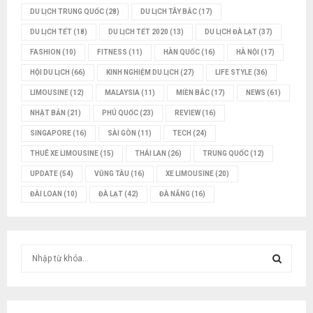
DU LỊCH TRUNG QUỐC
(28)
DU LỊCH TÂY BẮC
(17)
DU LỊCH TẾT
(18)
DU LỊCH TẾT 2020
(13)
DU LỊCH ĐÀ LẠT
(37)
FASHION
(10)
FITNESS
(11)
HÀN QUỐC
(16)
HÀ NỘI
(17)
HỘI DU LỊCH
(66)
KINH NGHIỆM DU LỊCH
(27)
LIFE STYLE
(36)
LIMOUSINE
(12)
MALAYSIA
(11)
MIỀN BẮC
(17)
NEWS
(61)
NHẬT BẢN
(21)
PHÚ QUỐC
(23)
REVIEW
(16)
SINGAPORE
(16)
SÀI GÒN
(11)
TECH
(24)
THUÊ XE LIMOUSINE
(15)
THÁI LAN
(26)
TRUNG QUỐC
(12)
UPDATE
(54)
VŨNG TÀU
(16)
XE LIMOUSINE
(20)
ĐÀI LOAN
(10)
ĐÀ LẠT
(42)
ĐÀ NẴNG
(16)
T
ì
m
T
k
i