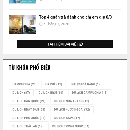
Top 4 quán trà dành cho chị em dịp 8/3
7 Tháng 3, 2020
TẢI THÊM BÀI VIẾT
TỪ KHÓA PHỔ BIẾN
CAMPUCHIA
(28)
CÀ PHÊ
(12)
DU LỊCH ĐÀ NẴNG
(17)
DU LỊCH
(87)
DU LỊCH BIỂN
(10)
DU LỊCH CAMPUCHIA
(13)
DU LỊCH HÀN QUỐC
(21)
DU LỊCH NHA TRANG
(12)
DU LỊCH NHẬT BẢN
(28)
DU LỊCH NƯỚC NGOÀI
(32)
DU LỊCH PHÚ QUỐC
(16)
DU LỊCH SAPA
(17)
DU LỊCH THÁI LAN
(17)
DU LỊCH TRONG NƯỚC
(34)