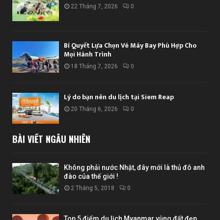
22 Tháng 7, 2026
0
Bí Quyết Lựa Chọn Vé Máy Bay Phù Hợp Cho
Mọi Hành Trình
18 Tháng 7, 2026
0
Lý do bạn nên du lịch tại Siem Reap
20 Tháng 6, 2026
0
BÀI VIẾT NGẪU NHIÊN
Không phải nước Nhật, đây mới là thủ đô anh
đào của thế giới !
2 Tháng 5, 2018
0
Top 5 điểm du lịch Myanmar vùng đất đẹp