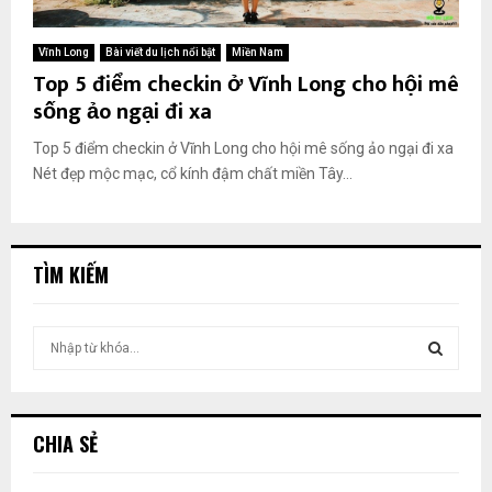
Vĩnh Long
Bài viết du lịch nổi bật
Miền Nam
Top 5 điểm checkin ở Vĩnh Long cho hội mê
sống ảo ngại đi xa
Top 5 điểm checkin ở Vĩnh Long cho hội mê sống ảo ngại đi xa
Nét đẹp mộc mạc, cổ kính đậm chất miền Tây...
TÌM KIẾM
T
ì
m
T
k
i
Ì
CHIA SẺ
ế
m
M