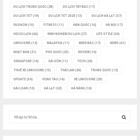
DU LỊCH TRUNG QUỐC
(28)
DU LỊCH TÂY BẮC
(17)
DU LỊCH TẾT
(18)
DU LỊCH TẾT 2020
(13)
DU LỊCH ĐÀ LẠT
(37)
FASHION
(10)
FITNESS
(11)
HÀN QUỐC
(16)
HÀ NỘI
(17)
HỘI DU LỊCH
(66)
KINH NGHIỆM DU LỊCH
(27)
LIFE STYLE
(36)
LIMOUSINE
(12)
MALAYSIA
(11)
MIỀN BẮC
(17)
NEWS
(61)
NHẬT BẢN
(21)
PHÚ QUỐC
(23)
REVIEW
(16)
SINGAPORE
(16)
SÀI GÒN
(11)
TECH
(24)
THUÊ XE LIMOUSINE
(15)
THÁI LAN
(26)
TRUNG QUỐC
(12)
UPDATE
(54)
VŨNG TÀU
(16)
XE LIMOUSINE
(20)
ĐÀI LOAN
(10)
ĐÀ LẠT
(42)
ĐÀ NẴNG
(16)
T
ì
m
T
k