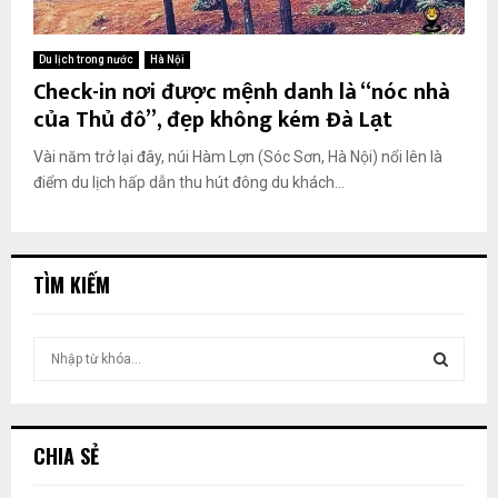
Du lịch trong nước
Hà Nội
Check-in nơi được mệnh danh là “nóc nhà
của Thủ đô”, đẹp không kém Đà Lạt
Vài năm trở lại đây, núi Hàm Lợn (Sóc Sơn, Hà Nội) nổi lên là
điểm du lịch hấp dẫn thu hút đông du khách...
TÌM KIẾM
T
ì
m
T
k
i
Ì
CHIA SẺ
ế
m
M