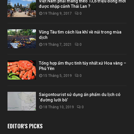
Việt Nam phải mang theo 13,6 triệu đồng mới
được nhập cảnh Thái Lan ?
19 Tháng 9, 2017
0
Vũng Tàu tìm cách lùa khỉ về núi trong mùa
dịch
19 Tháng 7, 2021
0
Tổng hợp ẩm thực tinh túy nhất xứ Hoa vàng –
Phú Yên
15 Tháng 5, 2019
0
Saigontourist sử dụng ấn phẩm du lịch có
‘đường lưỡi bò’
18 Tháng 10, 2019
0
EDITOR'S PICKS