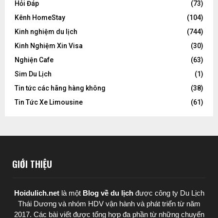
Hỏi Đáp
(73)
Kênh HomeStay
(104)
Kinh nghiệm du lịch
(744)
Kinh Nghiệm Xin Visa
(30)
Nghiện Cafe
(63)
Sim Du Lịch
(1)
Tin tức các hãng hàng không
(38)
Tin Tức Xe Limousine
(61)
GIỚI THIỆU
Hoidulich.net
là một
Blog về du lịch
được
công ty Du Lịch
Thái Dương
và nhóm HDV vận hành và phát triển từ năm
2017. Các bài viết được tổng hợp đa phần từ những chuyến