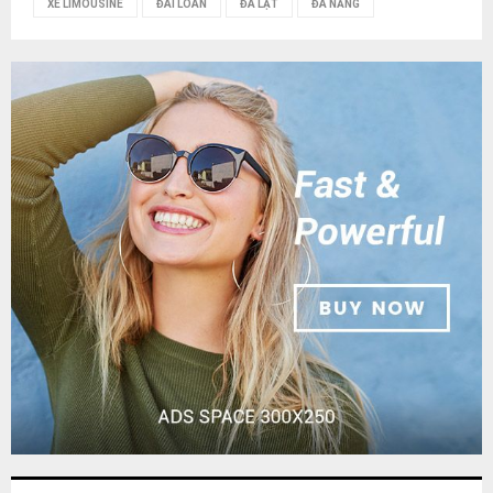
XE LIMOUSINE
ĐÀI LOAN
ĐÀ LẠT
ĐÀ NẴNG