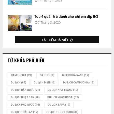
14 Tháng 1, 2021
Top 4 quán trà dành cho chị em dịp 8/3
7 Tháng 3, 2020
TẢI THÊM BÀI VIẾT
TỪ KHÓA PHỔ BIẾN
CAMPUCHIA
(28)
CÀ PHÊ
(12)
DU LỊCH ĐÀ NẴNG
(17)
DU LỊCH
(87)
DU LỊCH BIỂN
(10)
DU LỊCH CAMPUCHIA
(13)
DU LỊCH HÀN QUỐC
(21)
DU LỊCH NHA TRANG
(12)
DU LỊCH NHẬT BẢN
(28)
DU LỊCH NƯỚC NGOÀI
(32)
DU LỊCH PHÚ QUỐC
(16)
DU LỊCH SAPA
(17)
DU LỊCH THÁI LAN
(17)
DU LỊCH TRONG NƯỚC
(34)