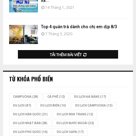
xã...
14 Tháng 1, 2021
Top 4 quán trà dành cho chị em dịp 8/3
7 Tháng 3, 2020
TẢI THÊM BÀI VIẾT
TỪ KHÓA PHỔ BIẾN
CAMPUCHIA
(28)
CÀ PHÊ
(12)
DU LỊCH ĐÀ NẴNG
(17)
DU LỊCH
(87)
DU LỊCH BIỂN
(10)
DU LỊCH CAMPUCHIA
(13)
DU LỊCH HÀN QUỐC
(21)
DU LỊCH NHA TRANG
(12)
DU LỊCH NHẬT BẢN
(28)
DU LỊCH NƯỚC NGOÀI
(32)
DU LỊCH PHÚ QUỐC
(16)
DU LỊCH SAPA
(17)