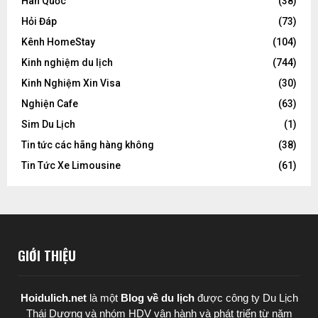
Hàn Quốc
(38)
Hỏi Đáp
(73)
Kênh HomeStay
(104)
Kinh nghiệm du lịch
(744)
Kinh Nghiệm Xin Visa
(30)
Nghiện Cafe
(63)
Sim Du Lịch
(1)
Tin tức các hãng hàng không
(38)
Tin Tức Xe Limousine
(61)
GIỚI THIỆU
Hoidulich.net
là một
Blog về du lịch
được
công ty Du Lịch
Thái Dương
và nhóm HDV vận hành và phát triển từ năm