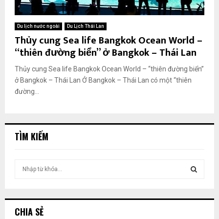
Du lịch nước ngoài
Du Lịch Thái Lan
Thủy cung Sea life Bangkok Ocean World –
“thiên đường biển” ở Bangkok – Thái Lan
Thủy cung Sea life Bangkok Ocean World – “thiên đường biển”
ở Bangkok – Thái Lan Ở Bangkok – Thái Lan có một “thiên
đường...
TÌM KIẾM
T
ì
m
T
k
i
Ì
CHIA SẺ
ế