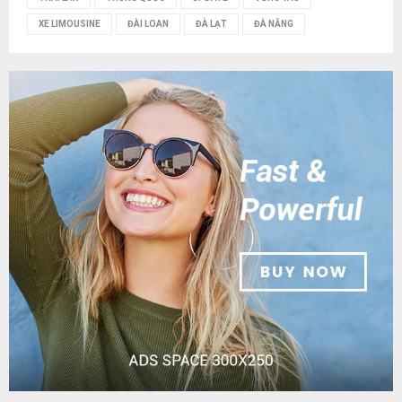
XE LIMOUSINE
ĐÀI LOAN
ĐÀ LẠT
ĐÀ NẴNG