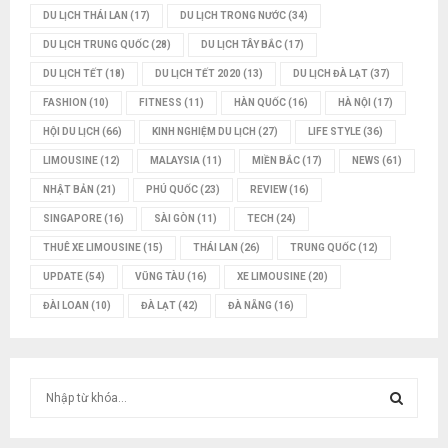
DU LỊCH THÁI LAN
(17)
DU LỊCH TRONG NƯỚC
(34)
DU LỊCH TRUNG QUỐC
(28)
DU LỊCH TÂY BẮC
(17)
DU LỊCH TẾT
(18)
DU LỊCH TẾT 2020
(13)
DU LỊCH ĐÀ LẠT
(37)
FASHION
(10)
FITNESS
(11)
HÀN QUỐC
(16)
HÀ NỘI
(17)
HỘI DU LỊCH
(66)
KINH NGHIỆM DU LỊCH
(27)
LIFE STYLE
(36)
LIMOUSINE
(12)
MALAYSIA
(11)
MIỀN BẮC
(17)
NEWS
(61)
NHẬT BẢN
(21)
PHÚ QUỐC
(23)
REVIEW
(16)
SINGAPORE
(16)
SÀI GÒN
(11)
TECH
(24)
THUÊ XE LIMOUSINE
(15)
THÁI LAN
(26)
TRUNG QUỐC
(12)
UPDATE
(54)
VŨNG TÀU
(16)
XE LIMOUSINE
(20)
ĐÀI LOAN
(10)
ĐÀ LẠT
(42)
ĐÀ NẴNG
(16)
T
ì
m
T