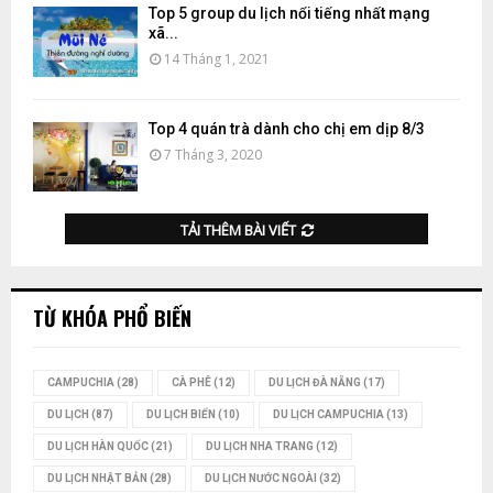
Top 5 group du lịch nổi tiếng nhất mạng
xã...
14 Tháng 1, 2021
Top 4 quán trà dành cho chị em dịp 8/3
7 Tháng 3, 2020
TẢI THÊM BÀI VIẾT
TỪ KHÓA PHỔ BIẾN
CAMPUCHIA
(28)
CÀ PHÊ
(12)
DU LỊCH ĐÀ NẴNG
(17)
DU LỊCH
(87)
DU LỊCH BIỂN
(10)
DU LỊCH CAMPUCHIA
(13)
DU LỊCH HÀN QUỐC
(21)
DU LỊCH NHA TRANG
(12)
DU LỊCH NHẬT BẢN
(28)
DU LỊCH NƯỚC NGOÀI
(32)