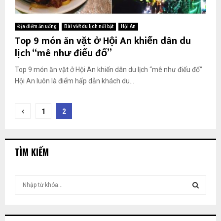
Địa điểm ăn uống
Bài viết du lịch nổi bật
Hội An
Top 9 món ăn vặt ở Hội An khiến dân du
lịch “mê như điếu đổ”
Top 9 món ăn vặt ở Hội An khiến dân du lịch “mê như điếu đổ”
Hội An luôn là điểm hấp dẫn khách du...
Phân
1
2
trang
bài
TÌM KIẾM
viết
T
ì
m
T
k