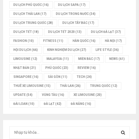
DU LỊCH PHÚ QUỐC
(16)
DU LỊCH SAPA
(17)
DU LỊCH THÁI LAN
(17)
DU LỊCH TRONG NƯỚC
(34)
DU LỊCH TRUNG QUỐC
(28)
DU LỊCH TÂY BẮC
(17)
DU LỊCH TẾT
(18)
DU LỊCH TẾT 2020
(13)
DU LỊCH ĐÀ LẠT
(37)
FASHION
(10)
FITNESS
(11)
HÀN QUỐC
(16)
HÀ NỘI
(17)
HỘI DU LỊCH
(66)
KINH NGHIỆM DU LỊCH
(27)
LIFE STYLE
(36)
LIMOUSINE
(12)
MALAYSIA
(11)
MIỀN BẮC
(17)
NEWS
(61)
NHẬT BẢN
(21)
PHÚ QUỐC
(23)
REVIEW
(16)
SINGAPORE
(16)
SÀI GÒN
(11)
TECH
(24)
THUÊ XE LIMOUSINE
(15)
THÁI LAN
(26)
TRUNG QUỐC
(12)
UPDATE
(54)
VŨNG TÀU
(16)
XE LIMOUSINE
(20)
ĐÀI LOAN
(10)
ĐÀ LẠT
(42)
ĐÀ NẴNG
(16)
T
ì