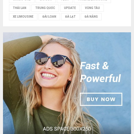
THÁI LAN
TRUNG QUỐC
UPDATE
VŨNG TÀU
XE LIMOUSINE
ĐÀI LOAN
ĐÀ LẠT
ĐÀ NẴNG