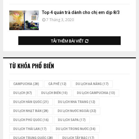
Top 4 quán trà dành cho chị em dịp 8/3
7 Tháng 3, 2020
TẢI THÊM BÀI VIẾT
TỪ KHÓA PHỔ BIẾN
CAMPUCHIA
(28)
CÀ PHÊ
(12)
DU LỊCH ĐÀ NẴNG
(17)
DU LỊCH
(87)
DU LỊCH BIỂN
(10)
DU LỊCH CAMPUCHIA
(13)
DU LỊCH HÀN QUỐC
(21)
DU LỊCH NHA TRANG
(12)
DU LỊCH NHẬT BẢN
(28)
DU LỊCH NƯỚC NGOÀI
(32)
DU LỊCH PHÚ QUỐC
(16)
DU LỊCH SAPA
(17)
DU LỊCH THÁI LAN
(17)
DU LỊCH TRONG NƯỚC
(34)
DU LỊCH TRUNG QUỐC
(28)
DU LỊCH TÂY BẮC
(17)