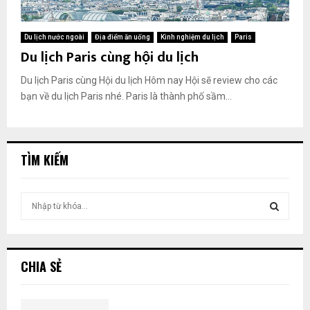
Du lịch nước ngoài
Địa điểm ăn uống
Kinh nghiệm du lịch
Paris
Du lịch Paris cùng hội du lịch
Du lịch Paris cùng Hội du lịch Hôm nay Hội sẽ review cho các
bạn về du lịch Paris nhé. Paris là thành phố sầm...
TÌM KIẾM
T
ì
m
T
k
i
Ì
CHIA SẺ
ế
m
M
: