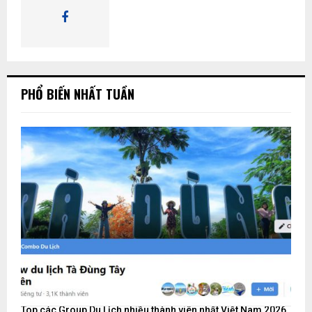
K
I
Ế
PHỔ BIẾN NHẤT TUẦN
M
Top các Group Du Lịch nhiều thành viên nhất Việt Nam 2026