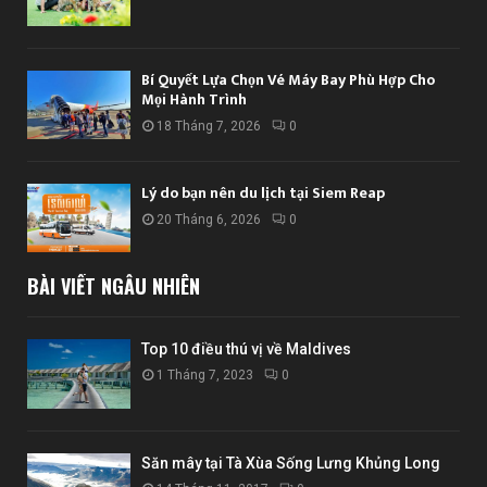
Bí Quyết Lựa Chọn Vé Máy Bay Phù Hợp Cho
Mọi Hành Trình
18 Tháng 7, 2026
0
Lý do bạn nên du lịch tại Siem Reap
20 Tháng 6, 2026
0
BÀI VIẾT NGẪU NHIÊN
Top 10 điều thú vị về Maldives
1 Tháng 7, 2023
0
Săn mây tại Tà Xùa Sống Lưng Khủng Long