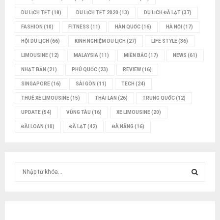
DU LỊCH TẾT
(18)
DU LỊCH TẾT 2020
(13)
DU LỊCH ĐÀ LẠT
(37)
FASHION
(10)
FITNESS
(11)
HÀN QUỐC
(16)
HÀ NỘI
(17)
HỘI DU LỊCH
(66)
KINH NGHIỆM DU LỊCH
(27)
LIFE STYLE
(36)
LIMOUSINE
(12)
MALAYSIA
(11)
MIỀN BẮC
(17)
NEWS
(61)
NHẬT BẢN
(21)
PHÚ QUỐC
(23)
REVIEW
(16)
SINGAPORE
(16)
SÀI GÒN
(11)
TECH
(24)
THUÊ XE LIMOUSINE
(15)
THÁI LAN
(26)
TRUNG QUỐC
(12)
UPDATE
(54)
VŨNG TÀU
(16)
XE LIMOUSINE
(20)
ĐÀI LOAN
(10)
ĐÀ LẠT
(42)
ĐÀ NẴNG
(16)
T
ì
m
T
k
i
Ì
ế