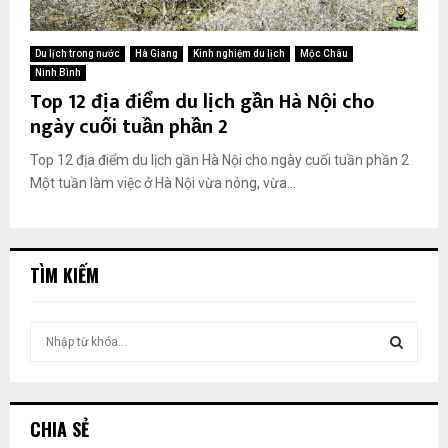
Du lịch trong nước
Hà Giang
Kinh nghiệm du lịch
Mộc Châu
Ninh Bình
Top 12 địa điểm du lịch gần Hà Nội cho
ngày cuối tuần phần 2
Top 12 địa điểm du lịch gần Hà Nội cho ngày cuối tuần phần 2
Một tuần làm việc ở Hà Nội vừa nóng, vừa...
TÌM KIẾM
T
ì
m
T
k
i
Ì
CHIA SẺ
ế