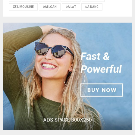
XE LIMOUSINE
ĐÀI LOAN
ĐÀ LẠT
ĐÀ NẴNG