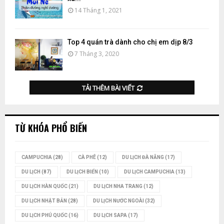
14 Tháng 1, 2021
Top 4 quán trà dành cho chị em dịp 8/3
7 Tháng 3, 2020
TẢI THÊM BÀI VIẾT
TỪ KHÓA PHỔ BIẾN
CAMPUCHIA
(28)
CÀ PHÊ
(12)
DU LỊCH ĐÀ NẴNG
(17)
DU LỊCH
(87)
DU LỊCH BIỂN
(10)
DU LỊCH CAMPUCHIA
(13)
DU LỊCH HÀN QUỐC
(21)
DU LỊCH NHA TRANG
(12)
DU LỊCH NHẬT BẢN
(28)
DU LỊCH NƯỚC NGOÀI
(32)
DU LỊCH PHÚ QUỐC
(16)
DU LỊCH SAPA
(17)