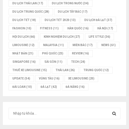
DU LỊCH THÁI LAN
(17)
DU LỊCH TRONG NƯỚC
(34)
DU LỊCH TRUNG QUỐC
(28)
DU LỊCH TÂY BẮC
(17)
DU LỊCH TẾT
(18)
DU LỊCH TẾT 2020
(13)
DU LỊCH ĐÀ LẠT
(37)
FASHION
(10)
FITNESS
(11)
HÀN QUỐC
(16)
HÀ NỘI
(17)
HỘI DU LỊCH
(66)
KINH NGHIỆM DU LỊCH
(27)
LIFE STYLE
(36)
LIMOUSINE
(12)
MALAYSIA
(11)
MIỀN BẮC
(17)
NEWS
(61)
NHẬT BẢN
(21)
PHÚ QUỐC
(23)
REVIEW
(16)
SINGAPORE
(16)
SÀI GÒN
(11)
TECH
(24)
THUÊ XE LIMOUSINE
(15)
THÁI LAN
(26)
TRUNG QUỐC
(12)
UPDATE
(54)
VŨNG TÀU
(16)
XE LIMOUSINE
(20)
ĐÀI LOAN
(10)
ĐÀ LẠT
(42)
ĐÀ NẴNG
(16)
T
ì
m
T
k