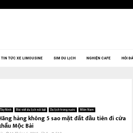
TIN TỨC XE LIMOUSINE
SIM DU LỊCH
NGHIỆN CAFE
HỎI Đ
Tây Ninh
Bài viết du lịch nổi bật
Du lịch trong nước
Miền Nam
Hãng hàng không 5 sao mặt đất đầu tiên đi cửa
khẩu Mộc Bài