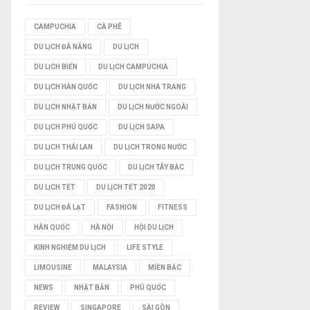
I
CAMPUCHIA
CÀ PHÊ
DU LỊCH ĐÀ NẴNG
DU LỊCH
Ế
DU LỊCH BIỂN
DU LỊCH CAMPUCHIA
M
DU LỊCH HÀN QUỐC
DU LỊCH NHA TRANG
DU LỊCH NHẬT BẢN
DU LỊCH NƯỚC NGOÀI
DU LỊCH PHÚ QUỐC
DU LỊCH SAPA
DU LỊCH THÁI LAN
DU LỊCH TRONG NƯỚC
DU LỊCH TRUNG QUỐC
DU LỊCH TÂY BẮC
DU LỊCH TẾT
DU LỊCH TẾT 2020
DU LỊCH ĐÀ LẠT
FASHION
FITNESS
HÀN QUỐC
HÀ NỘI
HỘI DU LỊCH
KINH NGHIỆM DU LỊCH
LIFE STYLE
LIMOUSINE
MALAYSIA
MIỀN BẮC
NEWS
NHẬT BẢN
PHÚ QUỐC
REVIEW
SINGAPORE
SÀI GÒN