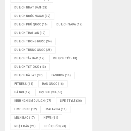
DU LỊCH NHẬT BẢN
(28)
DU LỊCH NƯỚC NGOÀI
(32)
DU LỊCH PHÚ QUỐC
(16)
DU LỊCH SAPA
(17)
DU LỊCH THÁI LAN
(17)
DU LỊCH TRONG NƯỚC
(34)
DU LỊCH TRUNG QUỐC
(28)
DU LỊCH TÂY BẮC
(17)
DU LỊCH TẾT
(18)
DU LỊCH TẾT 2020
(13)
DU LỊCH ĐÀ LẠT
(37)
FASHION
(10)
FITNESS
(11)
HÀN QUỐC
(16)
HÀ NỘI
(17)
HỘI DU LỊCH
(66)
KINH NGHIỆM DU LỊCH
(27)
LIFE STYLE
(36)
LIMOUSINE
(12)
MALAYSIA
(11)
MIỀN BẮC
(17)
NEWS
(61)
NHẬT BẢN
(21)
PHÚ QUỐC
(23)