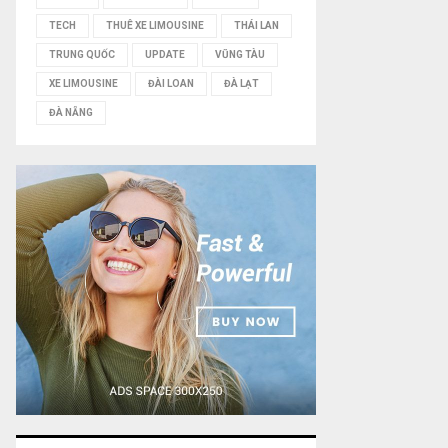
TECH
THUÊ XE LIMOUSINE
THÁI LAN
TRUNG QUỐC
UPDATE
VŨNG TÀU
XE LIMOUSINE
ĐÀI LOAN
ĐÀ LẠT
ĐÀ NẴNG