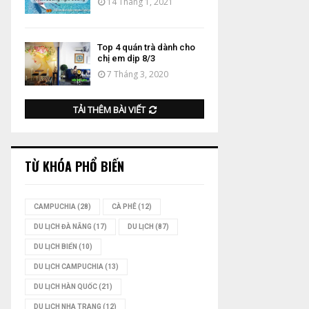
14 Tháng 1, 2021
Top 4 quán trà dành cho
chị em dịp 8/3
7 Tháng 3, 2020
TẢI THÊM BÀI VIẾT
TỪ KHÓA PHỔ BIẾN
CAMPUCHIA
(28)
CÀ PHÊ
(12)
DU LỊCH ĐÀ NẴNG
(17)
DU LỊCH
(87)
DU LỊCH BIỂN
(10)
DU LỊCH CAMPUCHIA
(13)
DU LỊCH HÀN QUỐC
(21)
DU LỊCH NHA TRANG
(12)