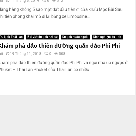
ởi
11 Tháng 6, 2019
0
512
Hãng hàng không 5 sao mặt đất đầu tiên đi cửa khẩu Mộc Bài Sau
khi tiên phong khai mở đi lại bằng xe Limousine...
Du Lịch Thái Lan
Bài viết du lịch nổi bật
Du lịch nước ngoài
Kinh nghiệm du lịch
Khám phá đảo thiên đường quần đảo Phi Phi
ởi
19 Tháng 11, 2018
0
508
Khám phá đảo thiên đường quần đảo Phi Phi và ngôi nhà úp ngược ở
Phuket – Thái Lan Phuket của Thái Lan có nhiều...