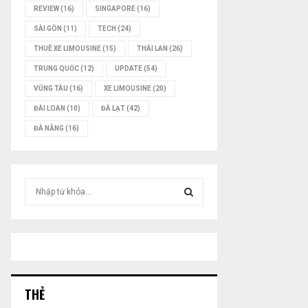
REVIEW
(16)
SINGAPORE
(16)
SÀI GÒN
(11)
TECH
(24)
THUÊ XE LIMOUSINE
(15)
THÁI LAN
(26)
TRUNG QUỐC
(12)
UPDATE
(54)
VŨNG TÀU
(16)
XE LIMOUSINE
(20)
ĐÀI LOAN
(10)
ĐÀ LẠT
(42)
ĐÀ NẴNG
(16)
T
ì
m
T
k
i
Ì
ế
m
M
:
THẺ
K