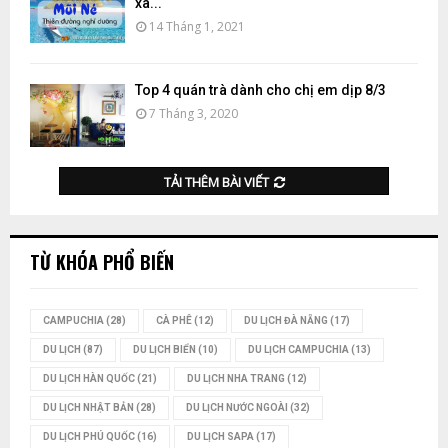
xã...
14 Tháng 1, 2021
Top 4 quán trà dành cho chị em dịp 8/3
7 Tháng 3, 2020
TẢI THÊM BÀI VIẾT
TỪ KHÓA PHỔ BIẾN
CAMPUCHIA
(28)
CÀ PHÊ
(12)
DU LỊCH ĐÀ NẴNG
(17)
DU LỊCH
(87)
DU LỊCH BIỂN
(10)
DU LỊCH CAMPUCHIA
(13)
DU LỊCH HÀN QUỐC
(21)
DU LỊCH NHA TRANG
(12)
DU LỊCH NHẬT BẢN
(28)
DU LỊCH NƯỚC NGOÀI
(32)
DU LỊCH PHÚ QUỐC
(16)
DU LỊCH SAPA
(17)