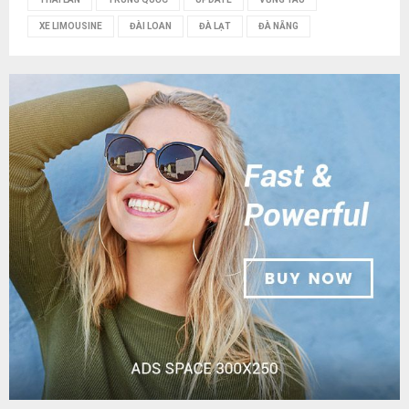
XE LIMOUSINE
ĐÀI LOAN
ĐÀ LẠT
ĐÀ NẴNG