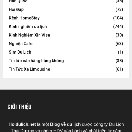
Hàn Quốc
(38)
Hỏi Đáp
(73)
Kênh HomeStay
(104)
Kinh nghiệm du lịch
(744)
Kinh Nghiệm Xin Visa
(30)
Nghiện Cafe
(63)
Sim Du Lịch
(1)
Tin tức các hãng hàng không
(38)
Tin Tức Xe Limousine
(61)
GIỚI THIỆU
Hoidulich.net
là một
Blog về du lịch
được
công ty Du Lịch
Thái Dương
và nhóm HDV vận hành và phát triển từ năm