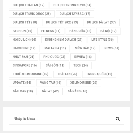
DU LỊCH THÁI LAN
(17)
DU LỊCH TRONG NƯỚC
(34)
DU LỊCH TRUNG QUỐC
(28)
DU LỊCH TÂY BẮC
(17)
DU LỊCH TẾT
(18)
DU LỊCH TẾT 2020
(13)
DU LỊCH ĐÀ LẠT
(37)
FASHION
(10)
FITNESS
(11)
HÀN QUỐC
(16)
HÀ NỘI
(17)
HỘI DU LỊCH
(66)
KINH NGHIỆM DU LỊCH
(27)
LIFE STYLE
(36)
LIMOUSINE
(12)
MALAYSIA
(11)
MIỀN BẮC
(17)
NEWS
(61)
NHẬT BẢN
(21)
PHÚ QUỐC
(23)
REVIEW
(16)
SINGAPORE
(16)
SÀI GÒN
(11)
TECH
(24)
THUÊ XE LIMOUSINE
(15)
THÁI LAN
(26)
TRUNG QUỐC
(12)
UPDATE
(54)
VŨNG TÀU
(16)
XE LIMOUSINE
(20)
ĐÀI LOAN
(10)
ĐÀ LẠT
(42)
ĐÀ NẴNG
(16)
T
ì
m
T