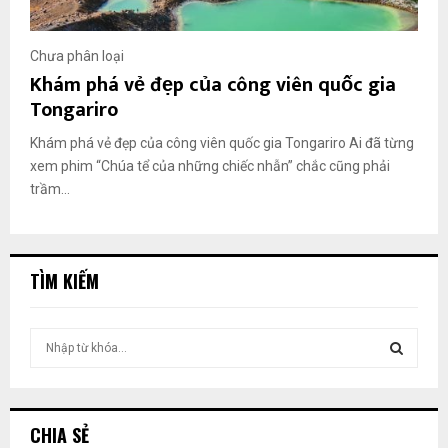
Chưa phân loại
Khám phá vẻ đẹp của công viên quốc gia
Tongariro
Khám phá vẻ đẹp của công viên quốc gia Tongariro Ai đã từng
xem phim “Chúa tể của những chiếc nhẫn” chắc cũng phải
trầm...
TÌM KIẾM
T
ì
m
T
k
i
Ì
CHIA SẺ
ế