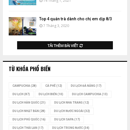
14 Tháng 1, 2021
Top 4 quán trà dành cho chị em dịp 8/3
7 Tháng 3, 2020
TẢI THÊM BÀI VIẾT
TỪ KHÓA PHỔ BIẾN
CAMPUCHIA
(28)
CÀ PHÊ
(12)
DU LỊCH ĐÀ NẴNG
(17)
DU LỊCH
(87)
DU LỊCH BIỂN
(10)
DU LỊCH CAMPUCHIA
(13)
DU LỊCH HÀN QUỐC
(21)
DU LỊCH NHA TRANG
(12)
DU LỊCH NHẬT BẢN
(28)
DU LỊCH NƯỚC NGOÀI
(32)
DU LỊCH PHÚ QUỐC
(16)
DU LỊCH SAPA
(17)
DU LỊCH THÁI LAN
(17)
DU LỊCH TRONG NƯỚC
(34)