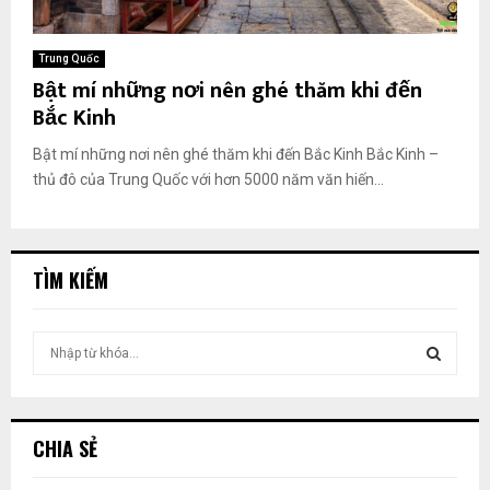
Trung Quốc
Bật mí những nơi nên ghé thăm khi đến
Bắc Kinh
Bật mí những nơi nên ghé thăm khi đến Bắc Kinh Bắc Kinh –
thủ đô của Trung Quốc với hơn 5000 năm văn hiến...
TÌM KIẾM
T
ì
m
T
k
i
Ì
CHIA SẺ
ế
m
M