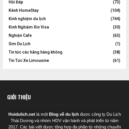
Hỏi Đáp
(73)
Kênh HomeStay
(104)
Kinh nghiệm du lịch
(744)
Kinh Nghiệm Xin Visa
(30)
Nghiện Cafe
(63)
Sim Du Lịch
(1)
Tin tức các hãng hàng không
(38)
Tin Tức Xe Limousine
(61)
GIỚI THIỆU
Hoidulich.net
là một
Blog về du lịch
được
công ty Du Lịch
Thái Dương
và nhóm HDV vận hành và phát triển từ năm
2017. Các bài viết được tổng hợp đa phần từ những chuyến