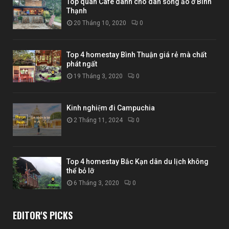
Top quán Cafe dành cho dân sống ảo ở Bình
Thạnh
20 Tháng 10, 2020
0
Top 4 homestay Bình Thuận giá rẻ mà chất
phát ngất
19 Tháng 3, 2020
0
Kinh nghiệm đi Campuchia
2 Tháng 11, 2024
0
Top 4 homestay Bắc Kạn dân du lịch không
thể bỏ lỡ
6 Tháng 3, 2020
0
EDITOR'S PICKS