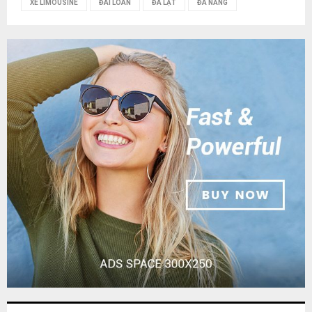
XE LIMOUSINE
ĐÀI LOAN
ĐÀ LẠT
ĐÀ NẴNG