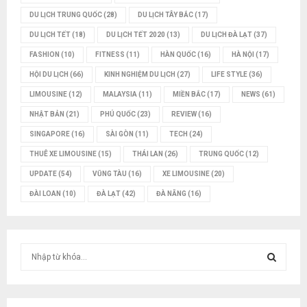
DU LỊCH TRUNG QUỐC
(28)
DU LỊCH TÂY BẮC
(17)
DU LỊCH TẾT
(18)
DU LỊCH TẾT 2020
(13)
DU LỊCH ĐÀ LẠT
(37)
FASHION
(10)
FITNESS
(11)
HÀN QUỐC
(16)
HÀ NỘI
(17)
HỘI DU LỊCH
(66)
KINH NGHIỆM DU LỊCH
(27)
LIFE STYLE
(36)
LIMOUSINE
(12)
MALAYSIA
(11)
MIỀN BẮC
(17)
NEWS
(61)
NHẬT BẢN
(21)
PHÚ QUỐC
(23)
REVIEW
(16)
SINGAPORE
(16)
SÀI GÒN
(11)
TECH
(24)
THUÊ XE LIMOUSINE
(15)
THÁI LAN
(26)
TRUNG QUỐC
(12)
UPDATE
(54)
VŨNG TÀU
(16)
XE LIMOUSINE
(20)
ĐÀI LOAN
(10)
ĐÀ LẠT
(42)
ĐÀ NẴNG
(16)
T
ì
m
T
k