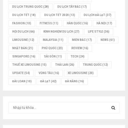
DU LỊCH TRUNG QUỐC
(28)
DU LỊCH TÂY BẮC
(17)
DU LỊCH TẾT
(18)
DU LỊCH TẾT 2020
(13)
DU LỊCH ĐÀ LẠT
(37)
FASHION
(10)
FITNESS
(11)
HÀN QUỐC
(16)
HÀ NỘI
(17)
HỘI DU LỊCH
(66)
KINH NGHIỆM DU LỊCH
(27)
LIFE STYLE
(36)
LIMOUSINE
(12)
MALAYSIA
(11)
MIỀN BẮC
(17)
NEWS
(61)
NHẬT BẢN
(21)
PHÚ QUỐC
(23)
REVIEW
(16)
SINGAPORE
(16)
SÀI GÒN
(11)
TECH
(24)
THUÊ XE LIMOUSINE
(15)
THÁI LAN
(26)
TRUNG QUỐC
(12)
UPDATE
(54)
VŨNG TÀU
(16)
XE LIMOUSINE
(20)
ĐÀI LOAN
(10)
ĐÀ LẠT
(42)
ĐÀ NẴNG
(16)
T
ì
m
T
k