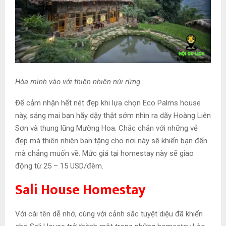
Hòa mình vào với thiên nhiên núi rừng
Để cảm nhận hết nét đẹp khi lựa chọn Eco Palms house
này, sáng mai bạn hãy dậy thật sớm nhìn ra dãy Hoàng Liên
Sơn và thung lũng Mường Hoa. Chắc chắn với những vẻ
đẹp mà thiên nhiên ban tặng cho nơi này sẽ khiến bạn đến
mà chẳng muốn về. Mức giá tại homestay này sẽ giao
động từ 25 – 15 USD/đêm.
Sali House Homestay
Với cái tên dễ nhớ, cùng với cảnh sắc tuyệt diệu đã khiến