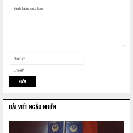
BÀI VIẾT NGẪU NHIÊN