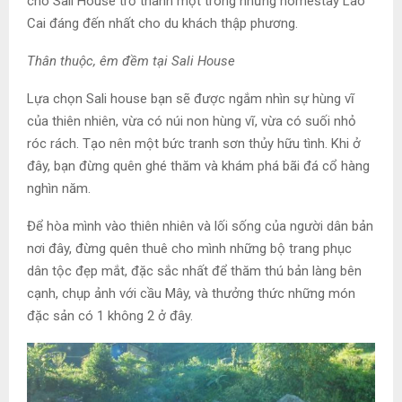
cho Sali House trở thành một trong những homestay Lào
Cai đáng đến nhất cho du khách thập phương.
Thân thuộc, êm đềm tại Sali House
Lựa chọn Sali house bạn sẽ được ngắm nhìn sự hùng vĩ
của thiên nhiên, vừa có núi non hùng vĩ, vừa có suối nhỏ
róc rách. Tạo nên một bức tranh sơn thủy hữu tình. Khi ở
đây, bạn đừng quên ghé thăm và khám phá bãi đá cổ hàng
nghìn năm.
Để hòa mình vào thiên nhiên và lối sống của người dân bản
nơi đây, đừng quên thuê cho mình những bộ trang phục
dân tộc đẹp mắt, đặc sắc nhất để thăm thú bản làng bên
cạnh, chụp ảnh với cầu Mây, và thưởng thức những món
đặc sản có 1 không 2 ở đây.