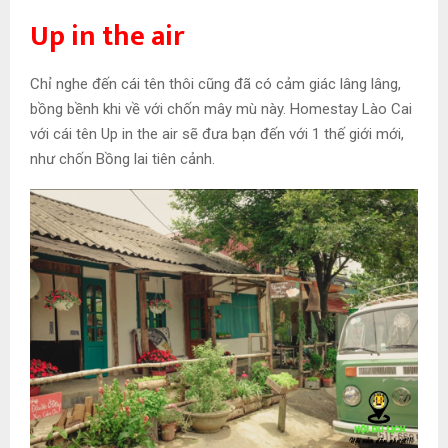
Up in the air
Chỉ nghe đến cái tên thôi cũng đã có cảm giác lâng lâng,
bồng bềnh khi về với chốn mây mù này. Homestay Lào Cai
với cái tên Up in the air sẽ đưa bạn đến với 1 thế giới mới,
như chốn Bồng lai tiên cảnh.