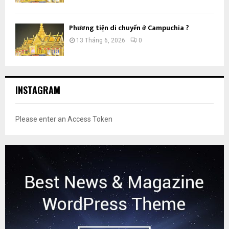
Phương tiện di chuyển ở Campuchia ?
13 Tháng 6, 2026
0
INSTAGRAM
Please enter an Access Token