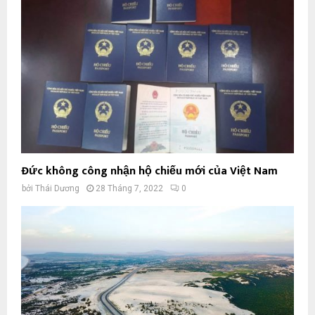
Đức không công nhận hộ chiếu mới của Việt Nam
bởi
Thái Dương
28 Tháng 7, 2022
0