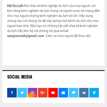
Hội Du Lịch
Nơi chia sẽ kinh nghiệp du lịch của mọi người ,với
kho tàng kinh nghiệm du lịch trong và ngoài nước sẽ mang đến
cho mọi người những kinh nghiệm du lịch bổ ích .Hãy cùng
chung tay với chúng tôi để xây dựng một kênh du lịch cho mọi
người bạn nhé. Nếu bạn có những bài viết chia sẽ kinh nghiệm
du lịch hãy liên hệ với chúng tôi qua email
sangseoweb@gmail.com
.Cám ơn mọi người đã theo dõi .
SOCIAL MEDIA