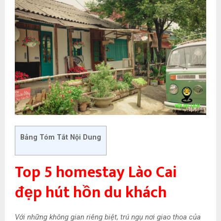
Bảng Tóm Tắt Nội Dung
Top 5 homestay Lào Cai
đẹp hút hồn du khách
Với những không gian riêng biệt, trú ngụ nơi giao thoa của