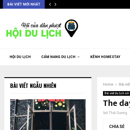
BÀI VIẾT MỚI NHẤT
HỘI DU LỊCH
CẨM NANG DU LỊCH
KÊNH HOMESTAY
BÀI VIẾT NGẪU NHIÊN
Home
Bài viế
Bài viết du lịch nổi 
The da
bởi
Thái Dương
CHIA SẺ