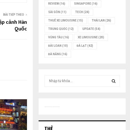
REVIEW
(16)
SINGAPORE
(16)
SÀI GÒN
(11)
TECH
(24)
BÀI TIẾP THEO
ập cảnh Hàn
THUÊ XE LIMOUSINE
(15)
THÁI LAN
(26)
Quốc
TRUNG QUỐC
(12)
UPDATE
(54)
VŨNG TÀU
(16)
XE LIMOUSINE
(20)
ĐÀI LOAN
(10)
ĐÀ LẠT
(42)
ĐÀ NẴNG
(16)
T
ì
m
T
k
i
Ì
ế
m
M
:
THẺ
K