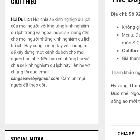
GIỚI THIỆU
Địa chỉ: Số 
Hội Du Lịch
Nơi chia sẽ kinh nghiệp du lịch
của mọi người ,với kho tàng kinh nghiệm
Không gi
du lịch trong và ngoài nước sẽ mang đến
Menu: Đa
cho mọi người những kinh nghiệm du lịch
món SIG
bổ ích .Hãy cùng chung tay với chúng tôi
Coldbre
để xây dựng một kênh du lịch cho mọi
Giá tham
người bạn nhé. Nếu bạn có những bài viết
chia sẽ kinh nghiệm du lịch hãy liên hệ với
chúng tôi qua email
Tham khảo ng
sangseoweb@gmail.com
.Cám ơn mọi
người đã theo dõi .
Hy vọng
The 
Đức
nhé. Ngoà
sống ảo mới t
CHIA SẺ
SOCIAL MEDIA