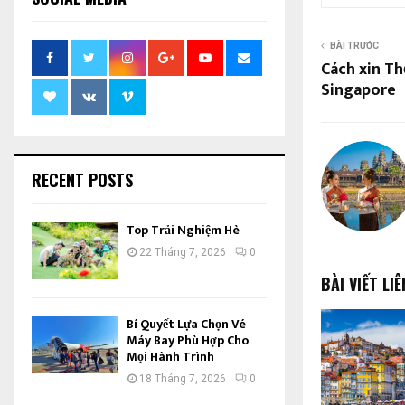
BÀI TRƯỚC
Cách xin Th
Singapore
RECENT POSTS
Top Trải Nghiệm Hè
22 Tháng 7, 2026
0
BÀI VIẾT LI
Bí Quyết Lựa Chọn Vé
Máy Bay Phù Hợp Cho
Mọi Hành Trình
18 Tháng 7, 2026
0