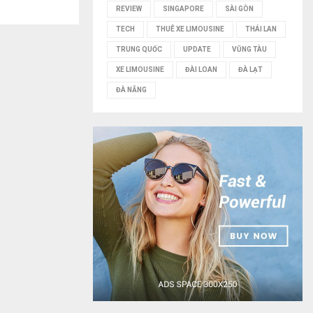
REVIEW
SINGAPORE
SÀI GÒN
TECH
THUÊ XE LIMOUSINE
THÁI LAN
TRUNG QUỐC
UPDATE
VŨNG TÀU
XE LIMOUSINE
ĐÀI LOAN
ĐÀ LẠT
ĐÀ NẴNG