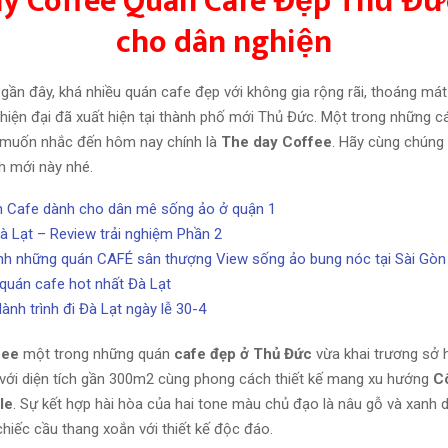
ay Coffee Quán Cafe Đẹp Thủ Đứ
cho dân nghiện
 gần đây, khá nhiều quán cafe đẹp với không gia rộng rãi, thoáng mát 
 hiện đại đã xuất hiện tại thành phố mới Thủ Đức. Một trong những cá
 muốn nhắc đến hôm nay chính là
The day Coffee
. Hãy cùng chúng
h mới này nhé.
n Cafe dành cho dân mê sống ảo ở quận 1
Đà Lạt – Review trải nghiệm Phần 2
h những quán CAFÉ sân thượng View sống ảo bung nóc tại Sài Gòn 
quán cafe hot nhất Đà Lạt
ành trình đi Đà Lạt ngày lễ 30-4
fee
một trong những quán
cafe đẹp ở Thủ Đức
vừa khai trương sở 
 với diện tích gần 300m2 cùng phong cách thiết kế mang xu hướng
C
le
. Sự kết hợp hài hòa của hai tone màu chủ đạo là nâu gỗ và xanh
chiếc cầu thang xoắn với thiết kế độc đáo.