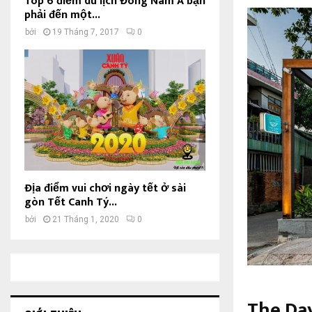
Top 6 điểm du lịch Đông Nam Á bạn
phải đến một...
bởi
19 Tháng 7, 2017
0
Địa điểm vui chơi ngày tết ở sài
gòn Tết Canh Tý...
bởi
21 Tháng 1, 2020
0
The Da