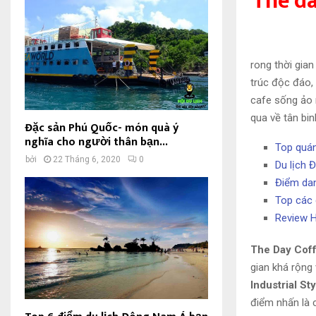
The d
rong thời gian
trúc độc đáo,
cafe sống ảo
qua về tân bin
Đặc sản Phú Quốc- món quà ý
nghĩa cho người thân bạn...
Top quá
bởi
22 Tháng 6, 2020
0
Du lịch 
Điểm dan
Top các 
Review H
The Day Cof
gian khá rộng
Industrial Sty
điểm nhấn là 