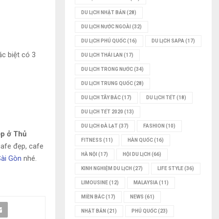
DU LỊCH NHẬT BẢN
(28)
DU LỊCH NƯỚC NGOÀI
(32)
DU LỊCH PHÚ QUỐC
(16)
DU LỊCH SAPA
(17)
c biệt có 3
DU LỊCH THÁI LAN
(17)
DU LỊCH TRONG NƯỚC
(34)
DU LỊCH TRUNG QUỐC
(28)
DU LỊCH TÂY BẮC
(17)
DU LỊCH TẾT
(18)
DU LỊCH TẾT 2020
(13)
DU LỊCH ĐÀ LẠT
(37)
FASHION
(10)
ẹp ở Thủ
FITNESS
(11)
HÀN QUỐC
(16)
cafe đẹp, cafe
HÀ NỘI
(17)
HỘI DU LỊCH
(66)
ài Gòn
nhé.
KINH NGHIỆM DU LỊCH
(27)
LIFE STYLE
(36)
LIMOUSINE
(12)
MALAYSIA
(11)
MIỀN BẮC
(17)
NEWS
(61)
NHẬT BẢN
(21)
PHÚ QUỐC
(23)