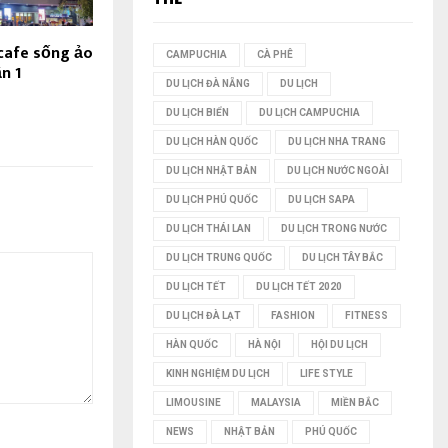
I
cafe sống ảo
CAMPUCHIA
CÀ PHÊ
n 1
Ế
DU LỊCH ĐÀ NẴNG
DU LỊCH
M
DU LỊCH BIỂN
DU LỊCH CAMPUCHIA
DU LỊCH HÀN QUỐC
DU LỊCH NHA TRANG
DU LỊCH NHẬT BẢN
DU LỊCH NƯỚC NGOÀI
DU LỊCH PHÚ QUỐC
DU LỊCH SAPA
DU LỊCH THÁI LAN
DU LỊCH TRONG NƯỚC
DU LỊCH TRUNG QUỐC
DU LỊCH TÂY BẮC
DU LỊCH TẾT
DU LỊCH TẾT 2020
DU LỊCH ĐÀ LẠT
FASHION
FITNESS
HÀN QUỐC
HÀ NỘI
HỘI DU LỊCH
KINH NGHIỆM DU LỊCH
LIFE STYLE
LIMOUSINE
MALAYSIA
MIỀN BẮC
NEWS
NHẬT BẢN
PHÚ QUỐC