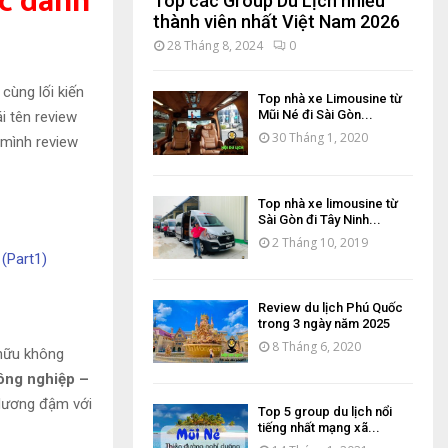
c dành
Top các Group Du Lịch nhiều
thành viên nhất Việt Nam 2026
28 Tháng 8, 2024
0
cùng lối kiến
Top nhà xe Limousine từ
Mũi Né đi Sài Gòn...
i tên review
30 Tháng 1, 2020
 mình review
Top nhà xe limousine từ
Sài Gòn đi Tây Ninh...
2 Tháng 10, 2019
(Part1)
Review du lịch Phú Quốc
trong 3 ngày năm 2025
8 Tháng 6, 2020
hữu không
ông nghiệp –
 dương đậm với
Top 5 group du lịch nổi
tiếng nhất mạng xã...