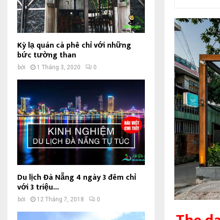
Kỳ lạ quán cà phê chỉ với những
bức tường than
bởi
1 Tháng 3, 2020
0
Du lịch Đà Nẵng 4 ngày 3 đêm chỉ
với 3 triệu...
bởi
12 Tháng 7, 2018
0