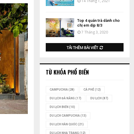
14 Tháng 1, 2021
Top 4 quán trà dành cho
chị em dịp 8/3
7 Tháng 3, 2020
TẢI THÊM BÀI VIẾT
TỪ KHÓA PHỔ BIẾN
CAMPUCHIA
(28)
CÀ PHÊ
(12)
DU LỊCH ĐÀ NẴNG
(17)
DU LỊCH
(87)
DU LỊCH BIỂN
(10)
DU LỊCH CAMPUCHIA
(13)
DU LỊCH HÀN QUỐC
(21)
DU LỊCH NHA TRANG
(12)