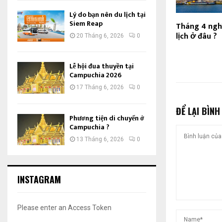
Lý do bạn nên du lịch tại
Siem Reap
Tháng 4 nghĩ 
lịch ở đâu ?
20 Tháng 6, 2026
0
Lễ hội đua thuyền tại
Campuchia 2026
17 Tháng 6, 2026
0
ĐỂ LẠI BÌNH
Phương tiện di chuyển ở
Campuchia ?
13 Tháng 6, 2026
0
INSTAGRAM
Please enter an Access Token