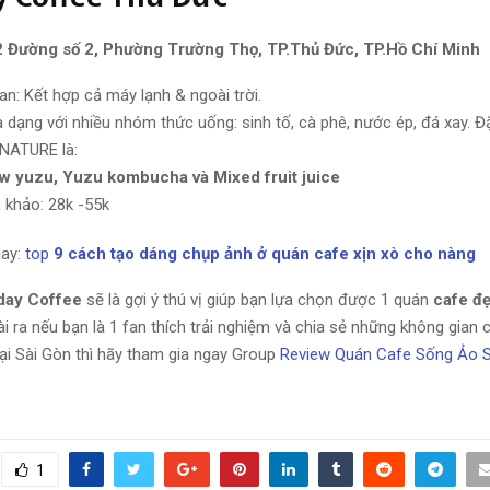
92 Đường số 2, Phường Trường Thọ, TP.Thủ Đức, TP.Hồ Chí Minh
an: Kết hợp cả máy lạnh & ngoài trời.
 dạng với nhiều nhóm thức uống: sinh tố, cà phê, nước ép, đá xay. Đặ
NATURE là:
w yuzu, Yuzu kombucha và Mixed fruit juice
 khảo: 28k -55k
ay:
top
9 cách tạo dáng chụp ảnh ở quán cafe xịn xò cho nàng
day Coffee
sẽ là gợi ý thú vị giúp bạn lựa chọn được 1 quán
cafe đ
i ra nếu bạn là 1 fan thích trải nghiệm và chia sẻ những không gian 
ại Sài Gòn thì hãy tham gia ngay Group
Review Quán Cafe Sống Ảo S
1