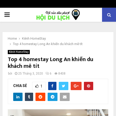
PRIMARY
MENU
Home
Kênh HomeStay
Top 4 homestay Long An khiến du khách mê tít
Kênh HomeStay
Top 4 homestay Long An khiến du
khách mê tít
bởi
25 Tháng 3, 2020
6
8408
CHIA SẺ
1