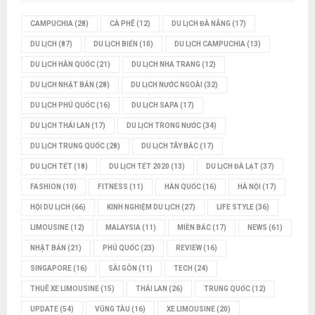
CAMPUCHIA
(28)
CÀ PHÊ
(12)
DU LỊCH ĐÀ NẴNG
(17)
DU LỊCH
(87)
DU LỊCH BIỂN
(10)
DU LỊCH CAMPUCHIA
(13)
DU LỊCH HÀN QUỐC
(21)
DU LỊCH NHA TRANG
(12)
DU LỊCH NHẬT BẢN
(28)
DU LỊCH NƯỚC NGOÀI
(32)
DU LỊCH PHÚ QUỐC
(16)
DU LỊCH SAPA
(17)
DU LỊCH THÁI LAN
(17)
DU LỊCH TRONG NƯỚC
(34)
DU LỊCH TRUNG QUỐC
(28)
DU LỊCH TÂY BẮC
(17)
DU LỊCH TẾT
(18)
DU LỊCH TẾT 2020
(13)
DU LỊCH ĐÀ LẠT
(37)
FASHION
(10)
FITNESS
(11)
HÀN QUỐC
(16)
HÀ NỘI
(17)
HỘI DU LỊCH
(66)
KINH NGHIỆM DU LỊCH
(27)
LIFE STYLE
(36)
LIMOUSINE
(12)
MALAYSIA
(11)
MIỀN BẮC
(17)
NEWS
(61)
NHẬT BẢN
(21)
PHÚ QUỐC
(23)
REVIEW
(16)
SINGAPORE
(16)
SÀI GÒN
(11)
TECH
(24)
THUÊ XE LIMOUSINE
(15)
THÁI LAN
(26)
TRUNG QUỐC
(12)
UPDATE
(54)
VŨNG TÀU
(16)
XE LIMOUSINE
(20)