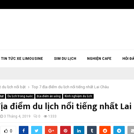
TIN TỨC XE LIMOUSINE
SIM DU LỊCH
NGHIỆN CAFE
HỎI Đ
t du lịch nổi bật
Top 7 địa điểm du lịch nổi tiếng nhất Lai Châu
bật
Du lịch trong nước
Địa điểm ăn uống
Kinh nghiệm du lịch
ịa điểm du lịch nổi tiếng nhất La
3 Tháng 4, 2019
0
1333
0