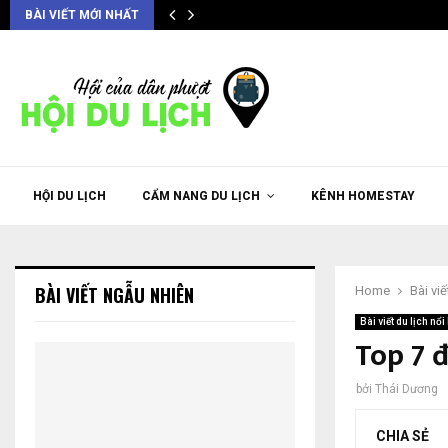
BÀI VIẾT MỚI NHẤT
HỘI DU LỊCH
CẨM NANG DU LỊCH
KÊNH HOMESTAY
BÀI VIẾT NGẪU NHIÊN
Home
Bài viế
Bài viết du lịch nổi 
Top 7 đ
bởi
Thái Dương
CHIA SẺ