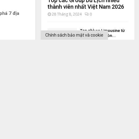
Top các Group Du Lịch nhiều
thành viên nhất Việt Nam 2026
phá 7 địa
28 Tháng 8, 2024
0
Top nhà xe Limousine từ
Chính sách bảo mật và cookie
Mũi Né đi Sài Gòn...
30 Tháng 1, 2020
 thể từ chối nếu muốn.
Đồng ý
Đọc Thêm
hoại trong
 đèo
, là con
Top nhà xe limousine từ
Sài Gòn đi Tây Ninh...
2 Tháng 10, 2019
Review du lịch Phú Quốc
trong 3 ngày năm 2025
8 Tháng 6, 2020
Top 5 group du lịch nổi
tiếng nhất mạng xã...