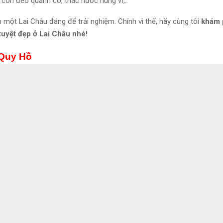
 con đèo quanh co, thác nước hùng vĩ,..
 một Lai Châu đáng để trải nghiệm. Chính vì thế, hãy cùng tôi
khám 
tuyệt đẹp ở Lai Châu nhé!
 Quy Hồ
nghiệm của bạn. Chúng tôi sẽ cho rằng bạn ổn với điều này, nhưng bạn có
 hay Lai Châu đều không thể bỏ lỡ đèo Ô Quy Hồ – con đèo huyền t
hượt Tây Bắc.
Ô Quy Hồ được mệnh danh là một trong tứ đại đỉnh
mà phượt thủ nào cũng muốn được đổ cua một lần trong đời.