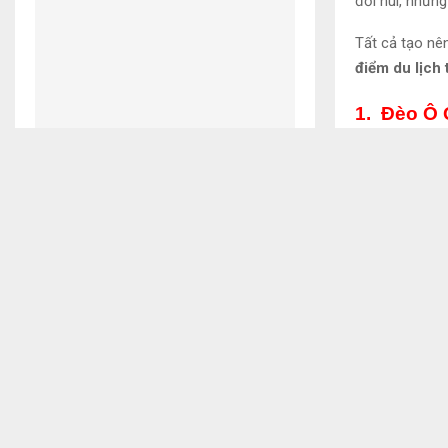
đồi núi, những
Tất cả tạo nên
điểm du lịch 
1. Đèo Ô
Trang web này sử dụng cookie để cải thiện trải 
Nhắc đến Sapa
Top 6 homestay Phú Thọ hấp dẫn
cung đường p
nhất mà bạn nên đến
đèo đẹp nhất 
bởi
9 Tháng 3, 2020
0