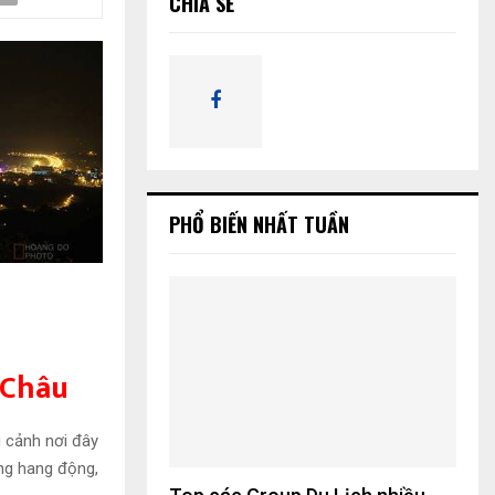
CHIA SẺ
ế
m
M
:
K
I
Ế
M
PHỔ BIẾN NHẤT TUẦN
 Châu
g cảnh nơi đây
ững hang động,