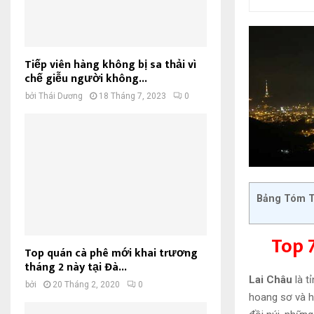
Tiếp viên hàng không bị sa thải vì
chế giễu người không...
bởi
Thái Dương
18 Tháng 7, 2023
0
Bảng Tóm T
Top 
Top quán cà phê mới khai trương
tháng 2 này tại Đà...
Lai Châu
là t
bởi
20 Tháng 2, 2020
0
hoang sơ và hù