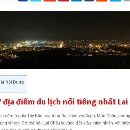
ắt Nội Dung
7 địa điểm du lịch nổi tiếng nhất Lai
ỉnh nằm ở phía Tây Bắc của tổ quốc, khác với Sapa, Mộc Châu, phon
ng vĩ hơn. Có thể nói, Lai Châu là vùng đất giàu thiên nhiên, với nh