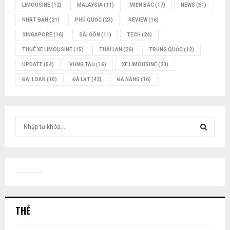
LIMOUSINE
(12)
MALAYSIA
(11)
MIỀN BẮC
(17)
NEWS
(61)
NHẬT BẢN
(21)
PHÚ QUỐC
(23)
REVIEW
(16)
SINGAPORE
(16)
SÀI GÒN
(11)
TECH
(24)
THUÊ XE LIMOUSINE
(15)
THÁI LAN
(26)
TRUNG QUỐC
(12)
UPDATE
(54)
VŨNG TÀU
(16)
XE LIMOUSINE
(20)
ĐÀI LOAN
(10)
ĐÀ LẠT
(42)
ĐÀ NẴNG
(16)
T
ì
m
T
k
i
Ì
ế
m
M
:
THẺ
K
I