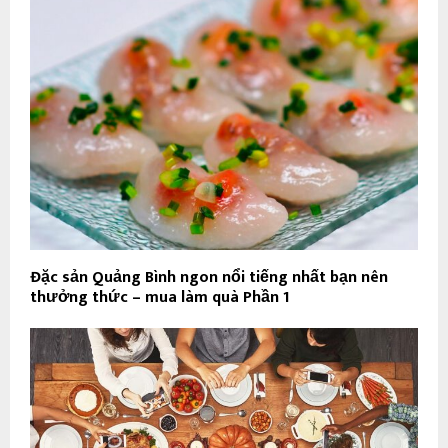
Đặc sản Quảng Bình ngon nổi tiếng nhất bạn nên
thưởng thức – mua làm quà Phần 1