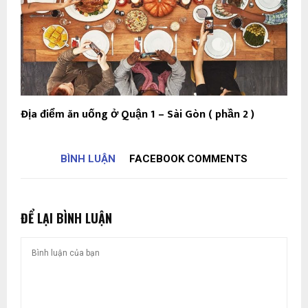
Địa điểm ăn uống ở Quận 1 – Sài Gòn ( phần 2 )
BÌNH LUẬN
FACEBOOK COMMENTS
ĐỂ LẠI BÌNH LUẬN