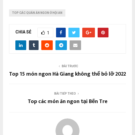
TOP CÁC QUÁN ĂN NGON Ở HỘI AN
CHIA SẺ
1
BÀI TRƯỚC
Top 15 món ngon Hà Giang không thể bỏ lỡ 2022
BÀI TIẾP THEO
Top các món ăn ngon tại Bến Tre