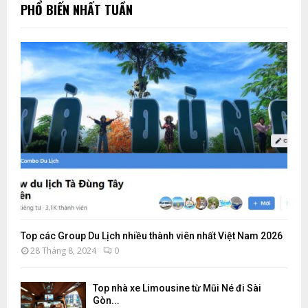
PHỔ BIẾN NHẤT TUẦN
M
Top các Group Du Lịch nhiều thành viên nhất Việt Nam 2026
28 Tháng 8, 2024
0
Top nhà xe Limousine từ Mũi Né đi Sài
Gòn...