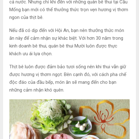
cả nước. Nhưng chỉ khi đến với những quán bê thui tại Cầu
Mống bạn mới có thể thưởng thức trọn vẹn hương vị thơm
ngon của thịt bê.
Nếu đã có dịp đến với Hội An, bạn nên thưởng thức món
ăn này để cảm nhận sự khác biệt. Với hơn 30 năm trong
kinh doanh bê thui, quán bê thui Mười luôn được thực
khách ưu ái lựa chọn.
Thịt bê luôn được đảm bảo tươi sống nên khi thui vẫn giữ
được hương vị thơm ngọt. Bên cạnh đó, với cách pha chế
độc đáo của đầu bếp, món ăn sẽ mang đến cho bạn
những cảm nhận khó quên.