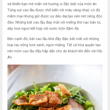
sẽ khiến bạn mê mẩn với hương vị đặc biệt của món ăn.
Từng sợi cao lầu được chế biến với màu vàng nhạt, có độ
mềm mại nhưng giữ được sự dẻo dai,tạo nên nét riêng độc
đáo. Những bát cao lầu đẹp mắt với miếng thịt nạc bản to,
dày tươi ngon kết hợp với nước trộn đậm đà.
Bên cạnh đó, bát cao lầu khá đầy đặn, bắt mắt với những
loại rau sống tươi xanh, ngon miệng. Tất cả hòa quyện tạo
nên món cao lầu đầy hấp dẫn cho du khách khi đến với Hội
An.