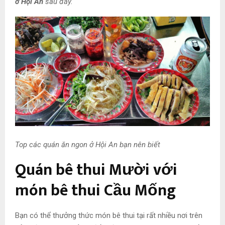
ở Hội An
sau đây.
Top các quán ăn ngon ở Hội An bạn nên biết
Quán bê thui Mười với
món bê thui Cầu Mống
Bạn có thể thưởng thức món bê thui tại rất nhiều nơi trên