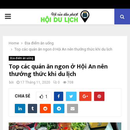
PRIMARY
MENU
Home
Địa điểm ăn uống
Top các quán ăn ngon ở Hội An nên thưởng thức khi du lịch
Địa điểm ăn uống
Top các quán ăn ngon ở Hội An nên
thưởng thức khi du lịch
bởi
17 Tháng 11, 2020
0
708
CHIA SẺ
1