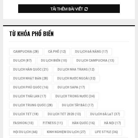
TẢI THÊM BÀI VIẾT
TỪ KHÓA PHỔ BIẾN
CAMPUCHIA
(28)
CÀ PHÊ
(12)
DU LỊCH ĐÀ NẴNG
(17)
DU LỊCH
(87)
DU LỊCH BIỂN
(10)
DU LỊCH CAMPUCHIA
(13)
DU LỊCH HÀN QUỐC
(21)
DU LỊCH NHA TRANG
(12)
DU LỊCH NHẬT BẢN
(28)
DU LỊCH NƯỚC NGOÀI
(32)
DU LỊCH PHÚ QUỐC
(16)
DU LỊCH SAPA
(17)
DU LỊCH THÁI LAN
(17)
DU LỊCH TRONG NƯỚC
(34)
DU LỊCH TRUNG QUỐC
(28)
DU LỊCH TÂY BẮC
(17)
DU LỊCH TẾT
(18)
DU LỊCH TẾT 2020
(13)
DU LỊCH ĐÀ LẠT
(37)
FASHION
(10)
FITNESS
(11)
HÀN QUỐC
(16)
HÀ NỘI
(17)
HỘI DU LỊCH
(66)
KINH NGHIỆM DU LỊCH
(27)
LIFE STYLE
(36)