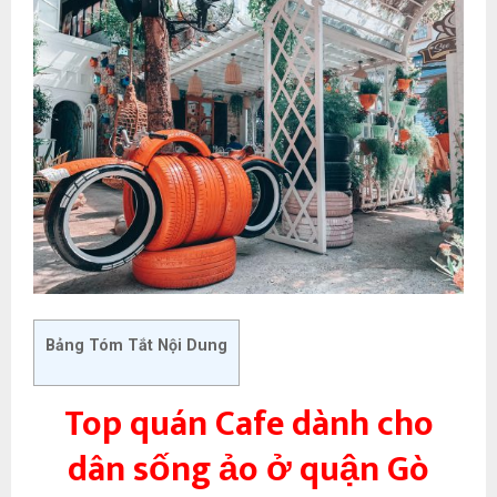
Bảng Tóm Tắt Nội Dung
Top quán Cafe dành cho
dân sống ảo ở quận Gò