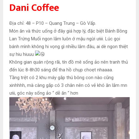
Dani Coffee
Địa chỉ: 48 – P10 – Quang Trung – Gò Vấp.
Món ăn và thức uống ở đây giá hợp lý, đặc biệt Bánh Bông
Lan Trứng Muối ngon lắm luôn ớ mậu ngừi ưiiii. Lúc gọi
bánh mình không hi vọng gì nhiều lắm đâu, ai dè ngon thiệt
sự hiu hiuuu
Không gian quán rộng rãi, tín đồ mê sống ảo nên tranh thủ
đến lúc 8-8h30 sáng để tha hồ chụp choẹt nhaaaa.
Tầng trệt có 2 khu máy gắp thú bông con nào cũng
xinhhhh, mà càng gắp có 3 chân nên có vẻ khó ăn lắm mn
ưiii, góc này sống ảo “ dễ ăn “ hơn