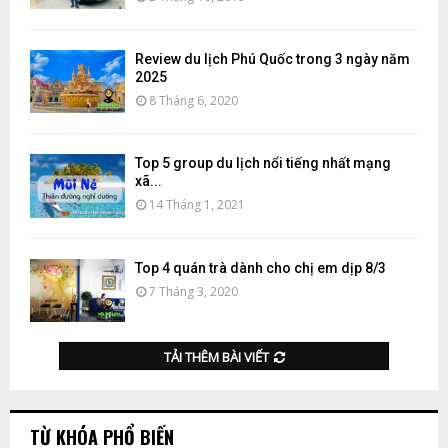
Review du lịch Phú Quốc trong 3 ngày năm
2025
8 Tháng 6, 2020
Top 5 group du lịch nổi tiếng nhất mạng
xã...
14 Tháng 1, 2021
Top 4 quán trà dành cho chị em dịp 8/3
7 Tháng 3, 2020
TẢI THÊM BÀI VIẾT
TỪ KHÓA PHỔ BIẾN