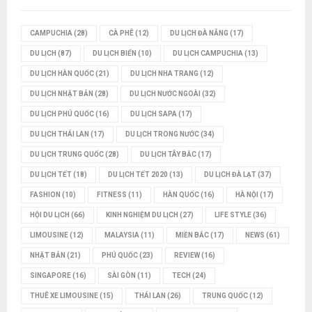
CAMPUCHIA
(28)
CÀ PHÊ
(12)
DU LỊCH ĐÀ NẴNG
(17)
DU LỊCH
(87)
DU LỊCH BIỂN
(10)
DU LỊCH CAMPUCHIA
(13)
DU LỊCH HÀN QUỐC
(21)
DU LỊCH NHA TRANG
(12)
DU LỊCH NHẬT BẢN
(28)
DU LỊCH NƯỚC NGOÀI
(32)
DU LỊCH PHÚ QUỐC
(16)
DU LỊCH SAPA
(17)
DU LỊCH THÁI LAN
(17)
DU LỊCH TRONG NƯỚC
(34)
DU LỊCH TRUNG QUỐC
(28)
DU LỊCH TÂY BẮC
(17)
DU LỊCH TẾT
(18)
DU LỊCH TẾT 2020
(13)
DU LỊCH ĐÀ LẠT
(37)
FASHION
(10)
FITNESS
(11)
HÀN QUỐC
(16)
HÀ NỘI
(17)
HỘI DU LỊCH
(66)
KINH NGHIỆM DU LỊCH
(27)
LIFE STYLE
(36)
LIMOUSINE
(12)
MALAYSIA
(11)
MIỀN BẮC
(17)
NEWS
(61)
NHẬT BẢN
(21)
PHÚ QUỐC
(23)
REVIEW
(16)
SINGAPORE
(16)
SÀI GÒN
(11)
TECH
(24)
THUÊ XE LIMOUSINE
(15)
THÁI LAN
(26)
TRUNG QUỐC
(12)