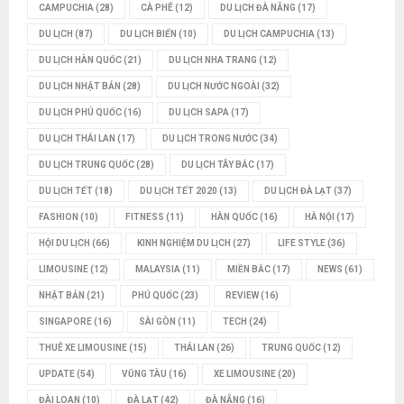
CAMPUCHIA
(28)
CÀ PHÊ
(12)
DU LỊCH ĐÀ NẴNG
(17)
DU LỊCH
(87)
DU LỊCH BIỂN
(10)
DU LỊCH CAMPUCHIA
(13)
DU LỊCH HÀN QUỐC
(21)
DU LỊCH NHA TRANG
(12)
DU LỊCH NHẬT BẢN
(28)
DU LỊCH NƯỚC NGOÀI
(32)
DU LỊCH PHÚ QUỐC
(16)
DU LỊCH SAPA
(17)
DU LỊCH THÁI LAN
(17)
DU LỊCH TRONG NƯỚC
(34)
DU LỊCH TRUNG QUỐC
(28)
DU LỊCH TÂY BẮC
(17)
DU LỊCH TẾT
(18)
DU LỊCH TẾT 2020
(13)
DU LỊCH ĐÀ LẠT
(37)
FASHION
(10)
FITNESS
(11)
HÀN QUỐC
(16)
HÀ NỘI
(17)
HỘI DU LỊCH
(66)
KINH NGHIỆM DU LỊCH
(27)
LIFE STYLE
(36)
LIMOUSINE
(12)
MALAYSIA
(11)
MIỀN BẮC
(17)
NEWS
(61)
NHẬT BẢN
(21)
PHÚ QUỐC
(23)
REVIEW
(16)
SINGAPORE
(16)
SÀI GÒN
(11)
TECH
(24)
THUÊ XE LIMOUSINE
(15)
THÁI LAN
(26)
TRUNG QUỐC
(12)
UPDATE
(54)
VŨNG TÀU
(16)
XE LIMOUSINE
(20)
ĐÀI LOAN
(10)
ĐÀ LẠT
(42)
ĐÀ NẴNG
(16)