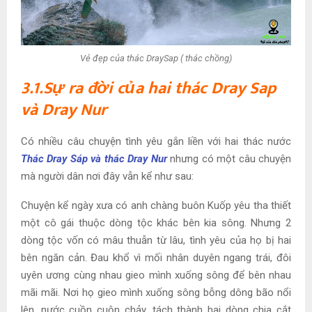
Vẻ đẹp của thác DraySap ( thác chồng)
3.1.Sự ra đời của hai thác Dray Sap
và Dray Nur
Có nhiều câu chuyện tình yêu gắn liền với hai thác nước
Thác Dray Sáp và thác Dray Nur
nhưng có một câu chuyện
mà người dân nơi đây vẫn kể như sau:
Chuyện kể ngày xưa có anh chàng buôn Kuốp yêu tha thiết
một cô gái thuộc dòng tộc khác bên kia sông. Nhưng 2
dòng tộc vốn có mâu thuẫn từ lâu, tình yêu của họ bị hai
bên ngăn cản. Đau khổ vì mối nhân duyên ngang trái, đôi
uyên ương cùng nhau gieo mình xuống sông để bên nhau
mãi mãi. Nơi họ gieo mình xuống sông bỗng dông bão nổi
lên, nước cuồn cuộn chảy, tách thành hai dòng chia cắt