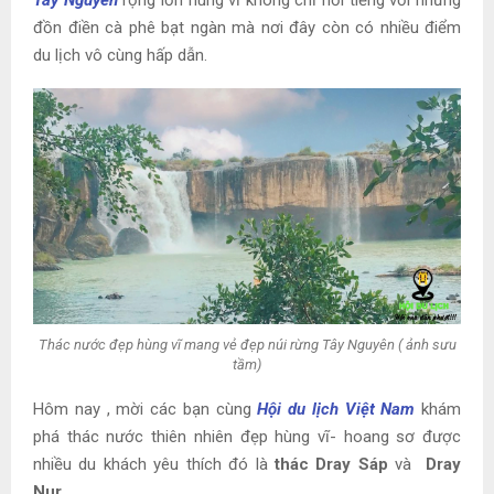
Tây Nguyên
rộng lớn hùng vĩ không chỉ nổi tiếng với những
đồn điền cà phê bạt ngàn mà nơi đây còn có nhiều điểm
du lịch vô cùng hấp dẫn.
Thác nước đẹp hùng vĩ mang vẻ đẹp núi rừng Tây Nguyên ( ảnh sưu
tầm)
Hôm nay , mời các bạn cùng
Hội du lịch Việt Nam
khám
phá thác nước thiên nhiên đẹp hùng vĩ- hoang sơ được
nhiều du khách yêu thích đó là
thác Dray Sáp
và
Dray
Nur.