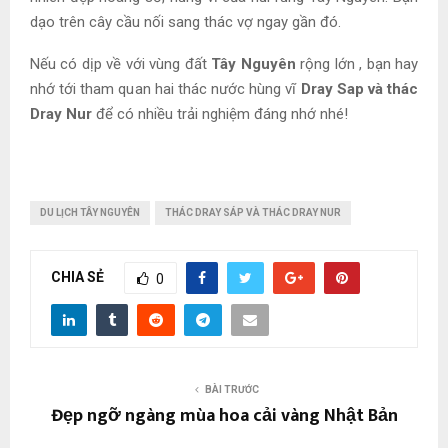
dạo trên cây cầu nối sang thác vợ ngay gần đó.
Nếu có dịp về với vùng đất
Tây Nguyên
rộng lớn , bạn hay
nhớ tới tham quan hai thác nước hùng vĩ
Dray Sap và thác
Dray Nur
để có nhiều trải nghiệm đáng nhớ nhé!
DU LỊCH TÂY NGUYÊN
THÁC DRAY SÁP VÀ THÁC DRAY NUR
CHIA SẺ
0
BÀI TRƯỚC
Đẹp ngỡ ngàng mùa hoa cải vàng Nhật Bản