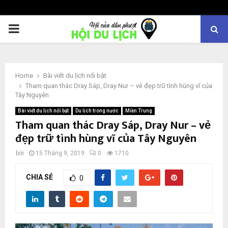
PRIMARY
MENU
Home
Bài viết du lịch nổi bật
Tham quan thác Dray Sáp, Dray Nur – vẻ đẹp trữ tình hùng vĩ của
Tây Nguyên
Bài viết du lịch nổi bật
Du lịch trong nước
Miền Trung
Tham quan thác Dray Sáp, Dray Nur – vẻ
đẹp trữ tình hùng vĩ của Tây Nguyên
bởi
15 Tháng 9, 2019
0
1710
CHIA SẺ
0