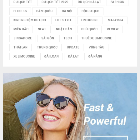
DU LỊCH TẾT
DU LỊCH TẾT 2020
DU LỊCH ĐÀ LẠT
FASHION
FITNESS
HÀN QUỐC
HÀ NỘI
HỘI DU LỊCH
KINH NGHIỆM DU LỊCH
LIFE STYLE
LIMOUSINE
MALAYSIA
MIỀN BẮC
NEWS
NHẬT BẢN
PHÚ QUỐC
REVIEW
SINGAPORE
SÀI GÒN
TECH
THUÊ XE LIMOUSINE
THÁI LAN
TRUNG QUỐC
UPDATE
VŨNG TÀU
XE LIMOUSINE
ĐÀI LOAN
ĐÀ LẠT
ĐÀ NẴNG