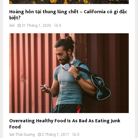
Hoàng hôn tại thung lũng chết – California có gì đặc
biệt?
bởi
31 Tháng 1, 2020
0
Overeating Healthy Food Is As Bad As Eating Junk
Food
bởi
Thái Dương
2 Tháng 7, 2017
0