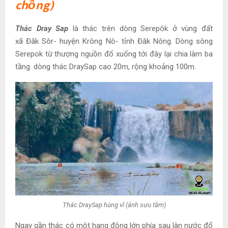
chồng)
Thác Dray Sap
là thác trên dòng Serepôk ở vùng đất
xã Đăk Sôr- huyện Krông Nô- tỉnh Đăk Nông. Dòng sông
Serepok từ thượng nguồn đổ xuống tới đây lại chia làm ba
tầng. dòng thác DraySap cao 20m, rộng khoảng 100m.
Thác DraySap hùng vĩ (ảnh sưu tầm)
Ngay gần thác có một hang động lớn phía sau làn nước đổ