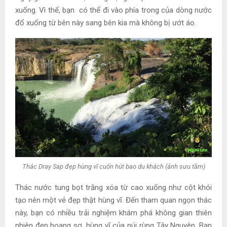
xuống. Vì thế, bạn có thể đi vào phía trong của dòng nước
đổ xuống từ bên này sang bên kia mà không bị ướt áo.
Thác Dray Sap đẹp hùng vĩ cuốn hút bao du khách (ảnh sưu tầm)
Thác nước tung bọt trắng xóa từ cao xuống như cột khói
tạo nên một vẻ đẹp thật hùng vĩ. Đến tham quan ngọn thác
này, bạn có nhiều trải nghiệm khám phá không gian thiên
nhiên đẹp hoang sơ, hùng vĩ của núi rùng Tây Nguyên. Bạn