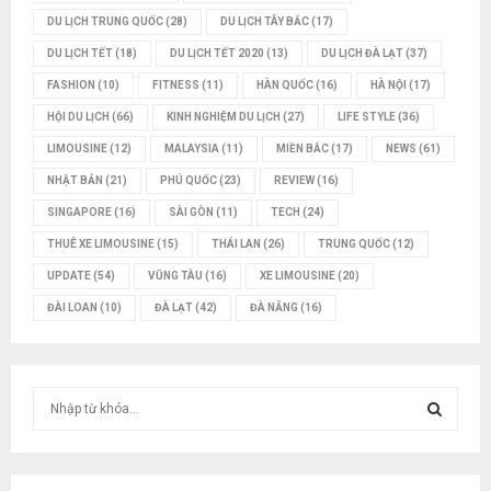
DU LỊCH TRUNG QUỐC
(28)
DU LỊCH TÂY BẮC
(17)
DU LỊCH TẾT
(18)
DU LỊCH TẾT 2020
(13)
DU LỊCH ĐÀ LẠT
(37)
FASHION
(10)
FITNESS
(11)
HÀN QUỐC
(16)
HÀ NỘI
(17)
HỘI DU LỊCH
(66)
KINH NGHIỆM DU LỊCH
(27)
LIFE STYLE
(36)
LIMOUSINE
(12)
MALAYSIA
(11)
MIỀN BẮC
(17)
NEWS
(61)
NHẬT BẢN
(21)
PHÚ QUỐC
(23)
REVIEW
(16)
SINGAPORE
(16)
SÀI GÒN
(11)
TECH
(24)
THUÊ XE LIMOUSINE
(15)
THÁI LAN
(26)
TRUNG QUỐC
(12)
UPDATE
(54)
VŨNG TÀU
(16)
XE LIMOUSINE
(20)
ĐÀI LOAN
(10)
ĐÀ LẠT
(42)
ĐÀ NẴNG
(16)
T
ì
m
T
k
i