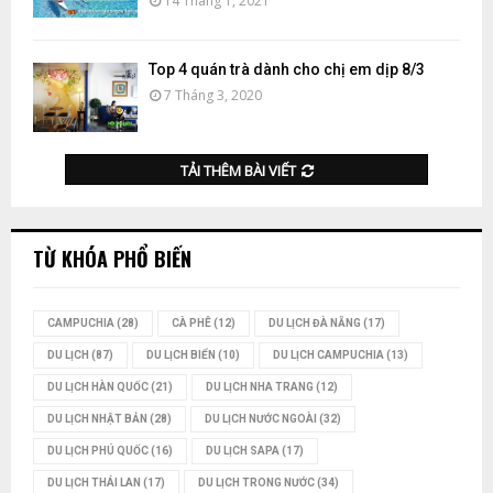
14 Tháng 1, 2021
Top 4 quán trà dành cho chị em dịp 8/3
7 Tháng 3, 2020
TẢI THÊM BÀI VIẾT
TỪ KHÓA PHỔ BIẾN
CAMPUCHIA
(28)
CÀ PHÊ
(12)
DU LỊCH ĐÀ NẴNG
(17)
DU LỊCH
(87)
DU LỊCH BIỂN
(10)
DU LỊCH CAMPUCHIA
(13)
DU LỊCH HÀN QUỐC
(21)
DU LỊCH NHA TRANG
(12)
DU LỊCH NHẬT BẢN
(28)
DU LỊCH NƯỚC NGOÀI
(32)
DU LỊCH PHÚ QUỐC
(16)
DU LỊCH SAPA
(17)
DU LỊCH THÁI LAN
(17)
DU LỊCH TRONG NƯỚC
(34)