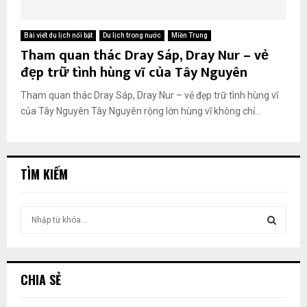
Bài viết du lịch nổi bật
Du lịch trong nước
Miền Trung
Tham quan thác Dray Sáp, Dray Nur – vẻ
đẹp trữ tình hùng vĩ của Tây Nguyên
Tham quan thác Dray Sáp, Dray Nur – vẻ đẹp trữ tình hùng vĩ
của Tây Nguyên Tây Nguyên rộng lớn hùng vĩ không chỉ...
TÌM KIẾM
T
ì
m
T
k
i
Ì
CHIA SẺ
ế
m
M