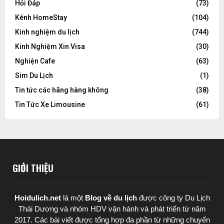
Hỏi Đáp
(73)
Kênh HomeStay
(104)
Kinh nghiệm du lịch
(744)
Kinh Nghiệm Xin Visa
(30)
Nghiện Cafe
(63)
Sim Du Lịch
(1)
Tin tức các hãng hàng không
(38)
Tin Tức Xe Limousine
(61)
GIỚI THIỆU
Hoidulich.net
là một
Blog về du lịch
được
công ty Du Lịch
Thái Dương
và nhóm HDV vận hành và phát triển từ năm
2017. Các bài viết được tổng hợp đa phần từ những chuyến