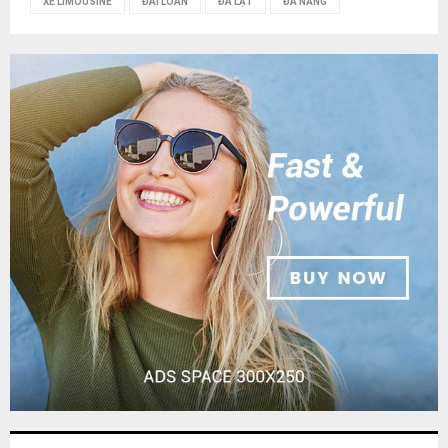
XE LIMOUSINE
ĐÀI LOAN
ĐÀ LẠT
ĐÀ NẴNG