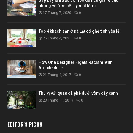
Sập bẫy lừa đảo combo du lịch giá rẻ chủ
phòng vé “ôm tiền tỷ mất tăm?
17 Tháng 7, 2020
0
Top 4 khách sạn ở Đà Lạt có ghế tình yêu lễ
25 Tháng 4, 2021
0
How One Designer Fights Racism With
Architecture
21 Tháng 4, 2017
0
Thú vị với quán cà phê dưới vòm cây xanh
23 Tháng 11, 2019
0
EDITOR'S PICKS