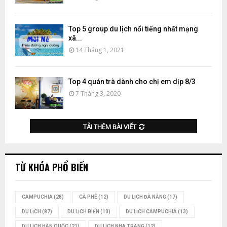
Top 5 group du lịch nổi tiếng nhất mạng
xã...
14 Tháng 1, 2021
Top 4 quán trà dành cho chị em dịp 8/3
7 Tháng 3, 2020
TẢI THÊM BÀI VIẾT
TỪ KHÓA PHỔ BIẾN
CAMPUCHIA
(28)
CÀ PHÊ
(12)
DU LỊCH ĐÀ NẴNG
(17)
DU LỊCH
(87)
DU LỊCH BIỂN
(10)
DU LỊCH CAMPUCHIA
(13)
DU LỊCH HÀN QUỐC
(21)
DU LỊCH NHA TRANG
(12)