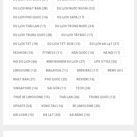
DU LỊCH NHẬT BẢN
(28)
DU LỊCH NƯỚC NGOÀI
(32)
DU LỊCH PHÚ QUỐC
(16)
DU LỊCH SAPA
(17)
DU LỊCH THÁI LAN
(17)
DU LỊCH TRONG NƯỚC
(34)
DU LỊCH TRUNG QUỐC
(28)
DU LỊCH TÂY BẮC
(17)
DU LỊCH TẾT
(18)
DU LỊCH TẾT 2020
(13)
DU LỊCH ĐÀ LẠT
(37)
FASHION
(10)
FITNESS
(11)
HÀN QUỐC
(16)
HÀ NỘI
(17)
HỘI DU LỊCH
(66)
KINH NGHIỆM DU LỊCH
(27)
LIFE STYLE
(36)
LIMOUSINE
(12)
MALAYSIA
(11)
MIỀN BẮC
(17)
NEWS
(61)
NHẬT BẢN
(21)
PHÚ QUỐC
(23)
REVIEW
(16)
SINGAPORE
(16)
SÀI GÒN
(11)
TECH
(24)
THUÊ XE LIMOUSINE
(15)
THÁI LAN
(26)
TRUNG QUỐC
(12)
UPDATE
(54)
VŨNG TÀU
(16)
XE LIMOUSINE
(20)
ĐÀI LOAN
(10)
ĐÀ LẠT
(42)
ĐÀ NẴNG
(16)