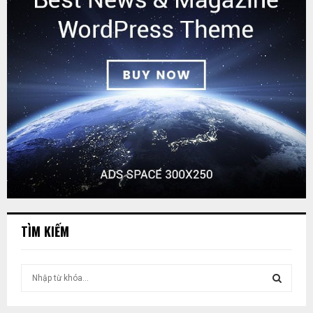
TÌM KIẾM
T
ì
m
T