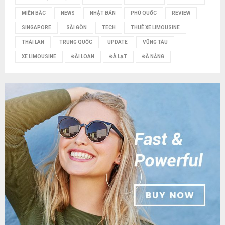
MIỀN BẮC
NEWS
NHẬT BẢN
PHÚ QUỐC
REVIEW
SINGAPORE
SÀI GÒN
TECH
THUÊ XE LIMOUSINE
THÁI LAN
TRUNG QUỐC
UPDATE
VŨNG TÀU
XE LIMOUSINE
ĐÀI LOAN
ĐÀ LẠT
ĐÀ NẴNG