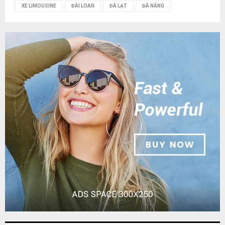
XE LIMOUSINE
ĐÀI LOAN
ĐÀ LẠT
ĐÀ NẴNG