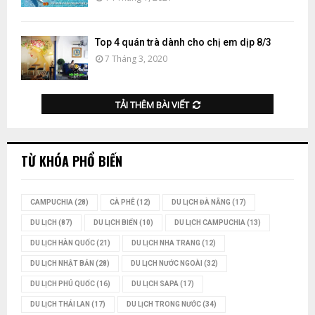
Top 4 quán trà dành cho chị em dịp 8/3
7 Tháng 3, 2020
TẢI THÊM BÀI VIẾT
TỪ KHÓA PHỔ BIẾN
CAMPUCHIA
(28)
CÀ PHÊ
(12)
DU LỊCH ĐÀ NẴNG
(17)
DU LỊCH
(87)
DU LỊCH BIỂN
(10)
DU LỊCH CAMPUCHIA
(13)
DU LỊCH HÀN QUỐC
(21)
DU LỊCH NHA TRANG
(12)
DU LỊCH NHẬT BẢN
(28)
DU LỊCH NƯỚC NGOÀI
(32)
DU LỊCH PHÚ QUỐC
(16)
DU LỊCH SAPA
(17)
DU LỊCH THÁI LAN
(17)
DU LỊCH TRONG NƯỚC
(34)