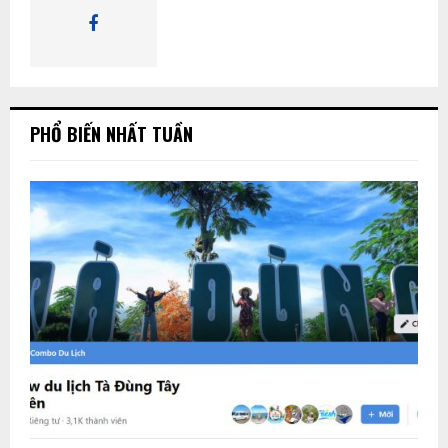
K
I
Ế
PHỔ BIẾN NHẤT TUẦN
M