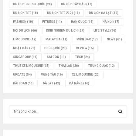
DU LỊCH TRUNG QUỐC
(28)
DU LỊCH TÂY BẮC
(17)
DU LỊCH TẾT
(18)
DU LỊCH TẾT 2020
(13)
DU LỊCH ĐÀ LẠT
(37)
FASHION
(10)
FITNESS
(11)
HÀN QUỐC
(16)
HÀ NỘI
(17)
HỘI DU LỊCH
(66)
KINH NGHIỆM DU LỊCH
(27)
LIFE STYLE
(36)
LIMOUSINE
(12)
MALAYSIA
(11)
MIỀN BẮC
(17)
NEWS
(61)
NHẬT BẢN
(21)
PHÚ QUỐC
(23)
REVIEW
(16)
SINGAPORE
(16)
SÀI GÒN
(11)
TECH
(24)
THUÊ XE LIMOUSINE
(15)
THÁI LAN
(26)
TRUNG QUỐC
(12)
UPDATE
(54)
VŨNG TÀU
(16)
XE LIMOUSINE
(20)
ĐÀI LOAN
(10)
ĐÀ LẠT
(42)
ĐÀ NẴNG
(16)
T
ì
m
T
k
i
Ì