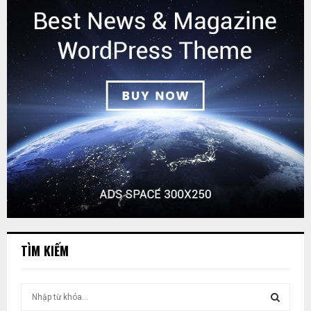
TÌM KIẾM
T
ì