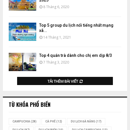
2025
8 Tháng 6, 2020
Top 5 group du lịch nổi tiếng nhất mạng
xã...
14 Tháng 1, 2021
Top 4 quán trà dành cho chị em dịp 8/3
7 Tháng 3, 2020
TẢI THÊM BÀI VIẾT
TỪ KHÓA PHỔ BIẾN
CAMPUCHIA
(28)
CÀ PHÊ
(12)
DU LỊCH ĐÀ NẴNG
(17)
DU LỊCH
(87)
DU LỊCH BIỂN
(10)
DU LỊCH CAMPUCHIA
(13)