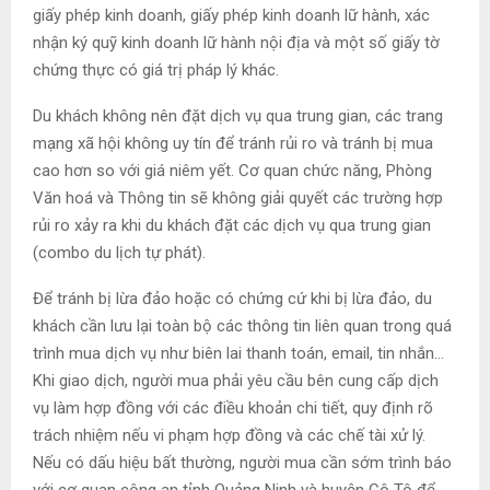
giấy phép kinh doanh, giấy phép kinh doanh lữ hành, xác
nhận ký quỹ kinh doanh lữ hành nội địa và một số giấy tờ
chứng thực có giá trị pháp lý khác.
Du khách không nên đặt dịch vụ qua trung gian, các trang
mạng xã hội không uy tín để tránh rủi ro và tránh bị mua
cao hơn so với giá niêm yết. Cơ quan chức năng, Phòng
Văn hoá và Thông tin sẽ không giải quyết các trường hợp
rủi ro xảy ra khi du khách đặt các dịch vụ qua trung gian
(combo du lịch tự phát).
Để tránh bị lừa đảo hoặc có chứng cứ khi bị lừa đảo, du
khách cần lưu lại toàn bộ các thông tin liên quan trong quá
trình mua dịch vụ như biên lai thanh toán, email, tin nhắn…
Khi giao dịch, người mua phải yêu cầu bên cung cấp dịch
vụ làm hợp đồng với các điều khoản chi tiết, quy định rõ
trách nhiệm nếu vi phạm hợp đồng và các chế tài xử lý.
Nếu có dấu hiệu bất thường, người mua cần sớm trình báo
với cơ quan công an tỉnh Quảng Ninh và huyện Cô Tô để