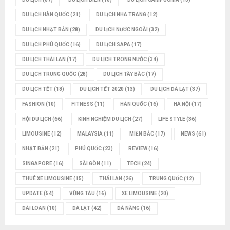
DU LỊCH HÀN QUỐC
(21)
DU LỊCH NHA TRANG
(12)
DU LỊCH NHẬT BẢN
(28)
DU LỊCH NƯỚC NGOÀI
(32)
DU LỊCH PHÚ QUỐC
(16)
DU LỊCH SAPA
(17)
DU LỊCH THÁI LAN
(17)
DU LỊCH TRONG NƯỚC
(34)
DU LỊCH TRUNG QUỐC
(28)
DU LỊCH TÂY BẮC
(17)
DU LỊCH TẾT
(18)
DU LỊCH TẾT 2020
(13)
DU LỊCH ĐÀ LẠT
(37)
FASHION
(10)
FITNESS
(11)
HÀN QUỐC
(16)
HÀ NỘI
(17)
HỘI DU LỊCH
(66)
KINH NGHIỆM DU LỊCH
(27)
LIFE STYLE
(36)
LIMOUSINE
(12)
MALAYSIA
(11)
MIỀN BẮC
(17)
NEWS
(61)
NHẬT BẢN
(21)
PHÚ QUỐC
(23)
REVIEW
(16)
SINGAPORE
(16)
SÀI GÒN
(11)
TECH
(24)
THUÊ XE LIMOUSINE
(15)
THÁI LAN
(26)
TRUNG QUỐC
(12)
UPDATE
(54)
VŨNG TÀU
(16)
XE LIMOUSINE
(20)
ĐÀI LOAN
(10)
ĐÀ LẠT
(42)
ĐÀ NẴNG
(16)