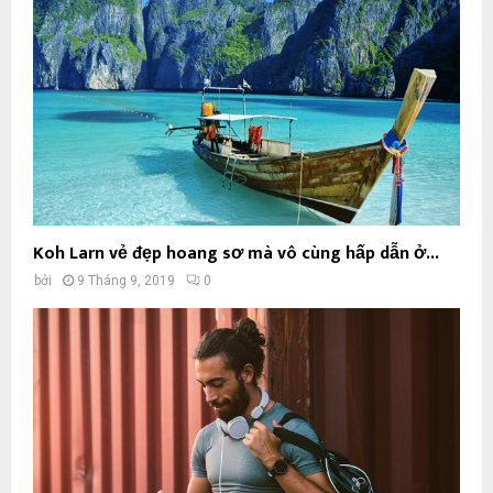
Koh Larn vẻ đẹp hoang sơ mà vô cùng hấp dẫn ở...
bởi
9 Tháng 9, 2019
0