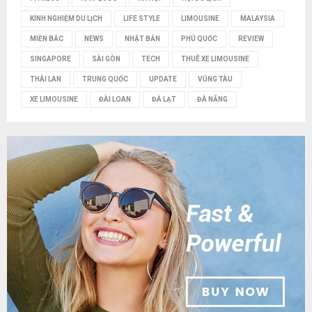
KINH NGHIỆM DU LỊCH
LIFE STYLE
LIMOUSINE
MALAYSIA
MIỀN BẮC
NEWS
NHẬT BẢN
PHÚ QUỐC
REVIEW
SINGAPORE
SÀI GÒN
TECH
THUÊ XE LIMOUSINE
THÁI LAN
TRUNG QUỐC
UPDATE
VŨNG TÀU
XE LIMOUSINE
ĐÀI LOAN
ĐÀ LẠT
ĐÀ NẴNG