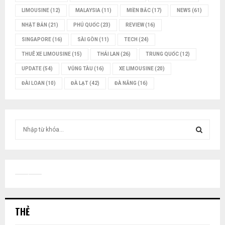
LIMOUSINE
(12)
MALAYSIA
(11)
MIỀN BẮC
(17)
NEWS
(61)
NHẬT BẢN
(21)
PHÚ QUỐC
(23)
REVIEW
(16)
SINGAPORE
(16)
SÀI GÒN
(11)
TECH
(24)
THUÊ XE LIMOUSINE
(15)
THÁI LAN
(26)
TRUNG QUỐC
(12)
UPDATE
(54)
VŨNG TÀU
(16)
XE LIMOUSINE
(20)
ĐÀI LOAN
(10)
ĐÀ LẠT
(42)
ĐÀ NẴNG
(16)
T
ì
m
T
k
i
Ì
ế
m
M
:
THẺ
K