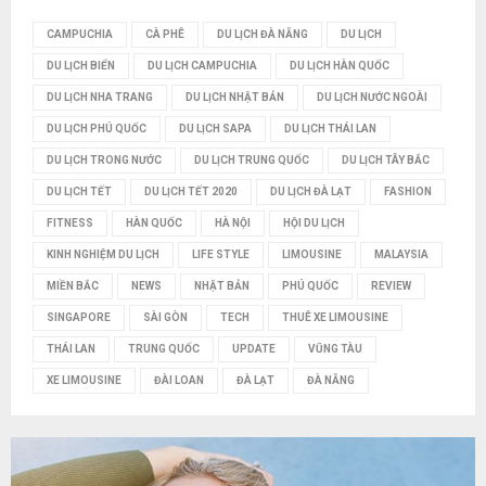
I
CAMPUCHIA
CÀ PHÊ
DU LỊCH ĐÀ NẴNG
DU LỊCH
Ế
DU LỊCH BIỂN
DU LỊCH CAMPUCHIA
DU LỊCH HÀN QUỐC
M
DU LỊCH NHA TRANG
DU LỊCH NHẬT BẢN
DU LỊCH NƯỚC NGOÀI
DU LỊCH PHÚ QUỐC
DU LỊCH SAPA
DU LỊCH THÁI LAN
DU LỊCH TRONG NƯỚC
DU LỊCH TRUNG QUỐC
DU LỊCH TÂY BẮC
DU LỊCH TẾT
DU LỊCH TẾT 2020
DU LỊCH ĐÀ LẠT
FASHION
FITNESS
HÀN QUỐC
HÀ NỘI
HỘI DU LỊCH
KINH NGHIỆM DU LỊCH
LIFE STYLE
LIMOUSINE
MALAYSIA
MIỀN BẮC
NEWS
NHẬT BẢN
PHÚ QUỐC
REVIEW
SINGAPORE
SÀI GÒN
TECH
THUÊ XE LIMOUSINE
THÁI LAN
TRUNG QUỐC
UPDATE
VŨNG TÀU
XE LIMOUSINE
ĐÀI LOAN
ĐÀ LẠT
ĐÀ NẴNG