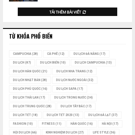
TẢI THÊM BÀI VIẾT
TỪ KHÓA PHỔ BIẾN
CAMPUCHIA
(28)
CÀ PHÊ
(12)
DU LỊCH ĐÀ NẴNG
(17)
DU LỊCH
(87)
DU LỊCH BIỂN
(10)
DU LỊCH CAMPUCHIA
(13)
DU LỊCH HÀN QUỐC
(21)
DU LỊCH NHA TRANG
(12)
DU LỊCH NHẬT BẢN
(28)
DU LỊCH NƯỚC NGOÀI
(32)
DU LỊCH PHÚ QUỐC
(16)
DU LỊCH SAPA
(17)
DU LỊCH THÁI LAN
(17)
DU LỊCH TRONG NƯỚC
(34)
DU LỊCH TRUNG QUỐC
(28)
DU LỊCH TÂY BẮC
(17)
DU LỊCH TẾT
(18)
DU LỊCH TẾT 2020
(13)
DU LỊCH ĐÀ LẠT
(37)
FASHION
(10)
FITNESS
(11)
HÀN QUỐC
(16)
HÀ NỘI
(17)
HỘI DU LỊCH
(66)
KINH NGHIỆM DU LỊCH
(27)
LIFE STYLE
(36)