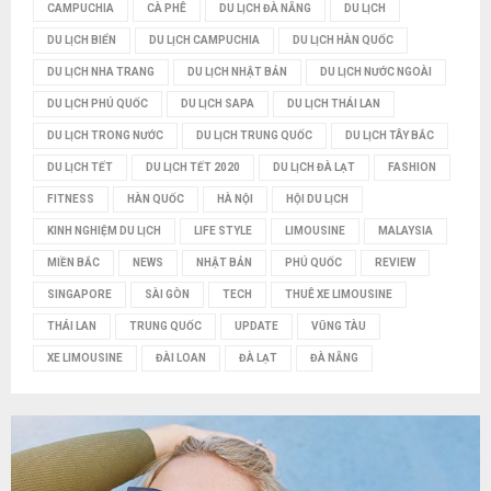
CAMPUCHIA
CÀ PHÊ
DU LỊCH ĐÀ NẴNG
DU LỊCH
Ế
DU LỊCH BIỂN
DU LỊCH CAMPUCHIA
DU LỊCH HÀN QUỐC
M
DU LỊCH NHA TRANG
DU LỊCH NHẬT BẢN
DU LỊCH NƯỚC NGOÀI
DU LỊCH PHÚ QUỐC
DU LỊCH SAPA
DU LỊCH THÁI LAN
DU LỊCH TRONG NƯỚC
DU LỊCH TRUNG QUỐC
DU LỊCH TÂY BẮC
DU LỊCH TẾT
DU LỊCH TẾT 2020
DU LỊCH ĐÀ LẠT
FASHION
FITNESS
HÀN QUỐC
HÀ NỘI
HỘI DU LỊCH
KINH NGHIỆM DU LỊCH
LIFE STYLE
LIMOUSINE
MALAYSIA
MIỀN BẮC
NEWS
NHẬT BẢN
PHÚ QUỐC
REVIEW
SINGAPORE
SÀI GÒN
TECH
THUÊ XE LIMOUSINE
THÁI LAN
TRUNG QUỐC
UPDATE
VŨNG TÀU
XE LIMOUSINE
ĐÀI LOAN
ĐÀ LẠT
ĐÀ NẴNG