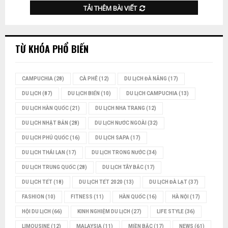
TẢI THÊM BÀI VIẾT
TỪ KHÓA PHỔ BIẾN
CAMPUCHIA
(28)
CÀ PHÊ
(12)
DU LỊCH ĐÀ NẴNG
(17)
DU LỊCH
(87)
DU LỊCH BIỂN
(10)
DU LỊCH CAMPUCHIA
(13)
DU LỊCH HÀN QUỐC
(21)
DU LỊCH NHA TRANG
(12)
DU LỊCH NHẬT BẢN
(28)
DU LỊCH NƯỚC NGOÀI
(32)
DU LỊCH PHÚ QUỐC
(16)
DU LỊCH SAPA
(17)
DU LỊCH THÁI LAN
(17)
DU LỊCH TRONG NƯỚC
(34)
DU LỊCH TRUNG QUỐC
(28)
DU LỊCH TÂY BẮC
(17)
DU LỊCH TẾT
(18)
DU LỊCH TẾT 2020
(13)
DU LỊCH ĐÀ LẠT
(37)
FASHION
(10)
FITNESS
(11)
HÀN QUỐC
(16)
HÀ NỘI
(17)
HỘI DU LỊCH
(66)
KINH NGHIỆM DU LỊCH
(27)
LIFE STYLE
(36)
LIMOUSINE
(12)
MALAYSIA
(11)
MIỀN BẮC
(17)
NEWS
(61)