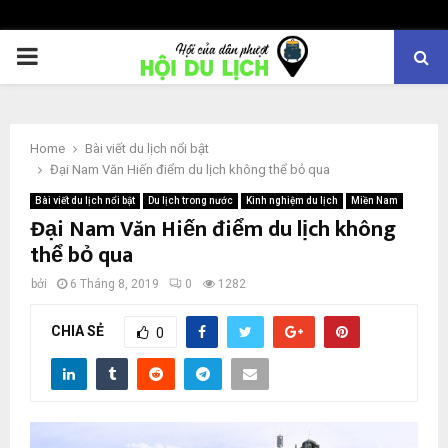
PRIMARY
MENU
Home
Bài viết du lịch nổi bật
Đại Nam Văn Hiến điểm du lịch không thể bỏ qua
Bài viết du lịch nổi bật
Du lịch trong nước
Kinh nghiệm du lịch
Miền Nam
Đại Nam Văn Hiến điểm du lịch không
thể bỏ qua
bởi
6 Tháng 8, 2019
0
1282
CHIA SẺ
0