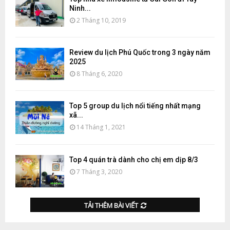
Ninh...
2 Tháng 10, 2019
Review du lịch Phú Quốc trong 3 ngày năm
2025
8 Tháng 6, 2020
Top 5 group du lịch nổi tiếng nhất mạng
xã...
14 Tháng 1, 2021
Top 4 quán trà dành cho chị em dịp 8/3
7 Tháng 3, 2020
TẢI THÊM BÀI VIẾT