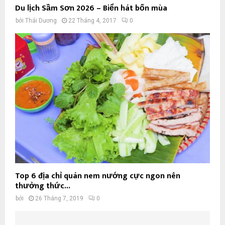
Du lịch Sầm Sơn 2026 – Biển hát bốn mùa
bởi
Thái Dương
22 Tháng 4, 2017
0
Top 6 địa chỉ quán nem nướng cực ngon nên
thưởng thức...
bởi
26 Tháng 7, 2019
0