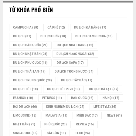
TỪ KHÓA PHỔ BIẾN
CAMPUCHIA
(28)
CÀ PHÊ
(12)
DU LỊCH ĐÀ NẴNG
(17)
DU LỊCH
(87)
DU LỊCH BIỂN
(10)
DU LỊCH CAMPUCHIA
(13)
DU LỊCH HÀN QUỐC
(21)
DU LỊCH NHA TRANG
(12)
DU LỊCH NHẬT BẢN
(28)
DU LỊCH NƯỚC NGOÀI
(32)
DU LỊCH PHÚ QUỐC
(16)
DU LỊCH SAPA
(17)
DU LỊCH THÁI LAN
(17)
DU LỊCH TRONG NƯỚC
(34)
DU LỊCH TRUNG QUỐC
(28)
DU LỊCH TÂY BẮC
(17)
DU LỊCH TẾT
(18)
DU LỊCH TẾT 2020
(13)
DU LỊCH ĐÀ LẠT
(37)
FASHION
(10)
FITNESS
(11)
HÀN QUỐC
(16)
HÀ NỘI
(17)
HỘI DU LỊCH
(66)
KINH NGHIỆM DU LỊCH
(27)
LIFE STYLE
(36)
LIMOUSINE
(12)
MALAYSIA
(11)
MIỀN BẮC
(17)
NEWS
(61)
NHẬT BẢN
(21)
PHÚ QUỐC
(23)
REVIEW
(16)
SINGAPORE
(16)
SÀI GÒN
(11)
TECH
(24)