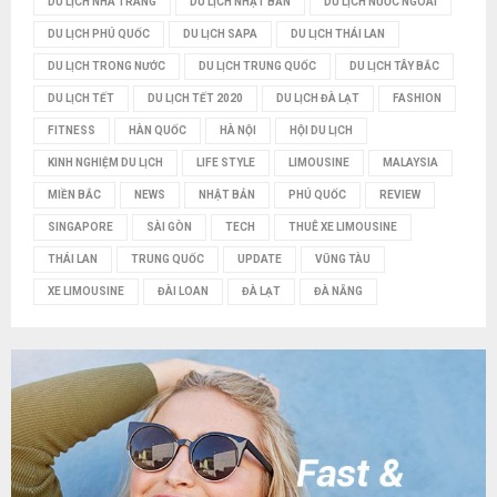
M
DU LỊCH NHA TRANG
DU LỊCH NHẬT BẢN
DU LỊCH NƯỚC NGOÀI
DU LỊCH PHÚ QUỐC
DU LỊCH SAPA
DU LỊCH THÁI LAN
DU LỊCH TRONG NƯỚC
DU LỊCH TRUNG QUỐC
DU LỊCH TÂY BẮC
DU LỊCH TẾT
DU LỊCH TẾT 2020
DU LỊCH ĐÀ LẠT
FASHION
FITNESS
HÀN QUỐC
HÀ NỘI
HỘI DU LỊCH
KINH NGHIỆM DU LỊCH
LIFE STYLE
LIMOUSINE
MALAYSIA
MIỀN BẮC
NEWS
NHẬT BẢN
PHÚ QUỐC
REVIEW
SINGAPORE
SÀI GÒN
TECH
THUÊ XE LIMOUSINE
THÁI LAN
TRUNG QUỐC
UPDATE
VŨNG TÀU
XE LIMOUSINE
ĐÀI LOAN
ĐÀ LẠT
ĐÀ NẴNG