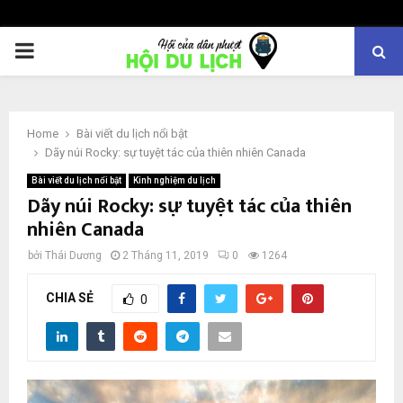
PRIMARY
MENU
Home
Bài viết du lịch nổi bật
Dãy núi Rocky: sự tuyệt tác của thiên nhiên Canada
Bài viết du lịch nổi bật
Kinh nghiệm du lịch
Dãy núi Rocky: sự tuyệt tác của thiên
nhiên Canada
bởi
Thái Dương
2 Tháng 11, 2019
0
1264
CHIA SẺ
0