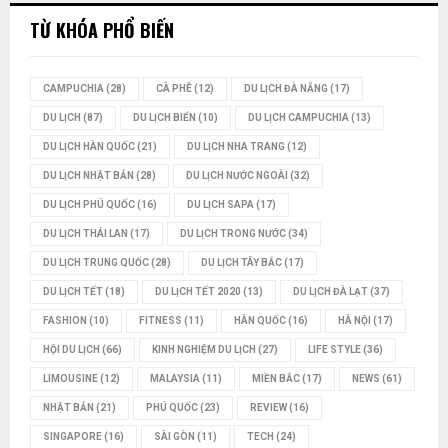
TỪ KHÓA PHỔ BIẾN
CAMPUCHIA
(28)
CÀ PHÊ
(12)
DU LỊCH ĐÀ NẴNG
(17)
DU LỊCH
(87)
DU LỊCH BIỂN
(10)
DU LỊCH CAMPUCHIA
(13)
DU LỊCH HÀN QUỐC
(21)
DU LỊCH NHA TRANG
(12)
DU LỊCH NHẬT BẢN
(28)
DU LỊCH NƯỚC NGOÀI
(32)
DU LỊCH PHÚ QUỐC
(16)
DU LỊCH SAPA
(17)
DU LỊCH THÁI LAN
(17)
DU LỊCH TRONG NƯỚC
(34)
DU LỊCH TRUNG QUỐC
(28)
DU LỊCH TÂY BẮC
(17)
DU LỊCH TẾT
(18)
DU LỊCH TẾT 2020
(13)
DU LỊCH ĐÀ LẠT
(37)
FASHION
(10)
FITNESS
(11)
HÀN QUỐC
(16)
HÀ NỘI
(17)
HỘI DU LỊCH
(66)
KINH NGHIỆM DU LỊCH
(27)
LIFE STYLE
(36)
LIMOUSINE
(12)
MALAYSIA
(11)
MIỀN BẮC
(17)
NEWS
(61)
NHẬT BẢN
(21)
PHÚ QUỐC
(23)
REVIEW
(16)
SINGAPORE
(16)
SÀI GÒN
(11)
TECH
(24)