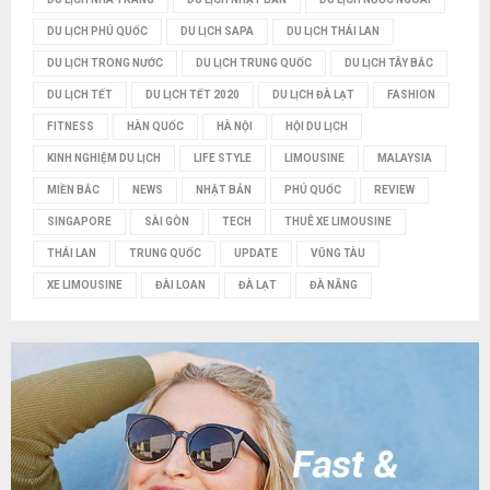
DU LỊCH PHÚ QUỐC
DU LỊCH SAPA
DU LỊCH THÁI LAN
DU LỊCH TRONG NƯỚC
DU LỊCH TRUNG QUỐC
DU LỊCH TÂY BẮC
DU LỊCH TẾT
DU LỊCH TẾT 2020
DU LỊCH ĐÀ LẠT
FASHION
FITNESS
HÀN QUỐC
HÀ NỘI
HỘI DU LỊCH
KINH NGHIỆM DU LỊCH
LIFE STYLE
LIMOUSINE
MALAYSIA
MIỀN BẮC
NEWS
NHẬT BẢN
PHÚ QUỐC
REVIEW
SINGAPORE
SÀI GÒN
TECH
THUÊ XE LIMOUSINE
THÁI LAN
TRUNG QUỐC
UPDATE
VŨNG TÀU
XE LIMOUSINE
ĐÀI LOAN
ĐÀ LẠT
ĐÀ NẴNG