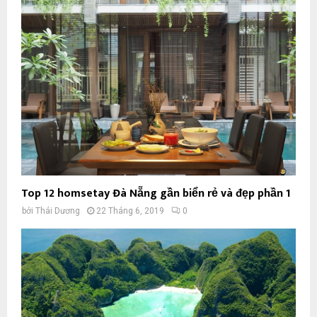
Top 12 homsetay Đà Nẵng gần biển rẻ và đẹp phần 1
bởi
Thái Dương
22 Tháng 6, 2019
0