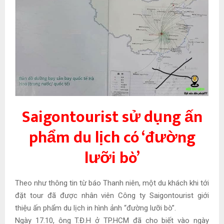
Saigontourist sử dụng ấn
phẩm du lịch có ‘đường
lưỡi bò’
Theo như thông tin từ báo Thanh niên, một du khách khi tới
đặt tour đã được nhân viên Công ty Saigontourist giới
thiệu ấn phẩm du lịch in hình ảnh “đường lưỡi bò”.
Ngày 17.10, ông T.Đ.H ở TP.HCM đã cho biết vào ngày