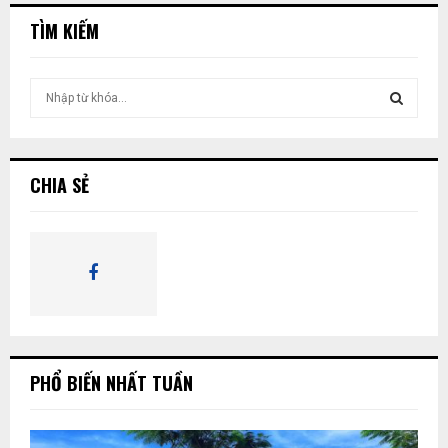
TÌM KIẾM
T
ì
m
T
k
i
Ì
CHIA SẺ
ế
m
M
:
K
I
Ế
PHỔ BIẾN NHẤT TUẦN
M