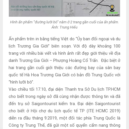
Hình ấn phẩm “đường lưỡi bò” nằm ở 2 trang gần cuối của ấn phẩm.
Ảnh: Trung Hiếu
Ấn phẩm trên in bằng tiếng Việt do “Ủy ban đối ngoại và du
lịch Trương Gia Giới” biên soạn. Với độ dày khoảng 100
trang với nhiều bài viết và hình ảnh rất đẹp giới thiệu về địa
danh Trương Gia Giới – Phượng Hoàng Cổ Trấn. Đặc biệt ở
hai trang gần cuối giới thiệu các đường bay của sân bay
quốc tế Hà Hoa Trương Gia Giới có bản đồ Trung Quốc với
“hình lưỡi bò”.
Vào chiều tối 17.10, đại diện Thanh tra Sở Du lịch TP.HCM
cho biết trong ngày sở đã cùng nhận được thông tin và đã
đến trụ sở Saigontourist kiểm tra. Đại diện Saigontourist
cho biết ở Hội chợ du lịch quốc tế TP (ITE HCMC 2019)
diễn ra đầu tháng 9.2019, một đối tác phía Trung Quốc là
Công ty Trung Thế, đã gửi một số quyển cẩm nang thông