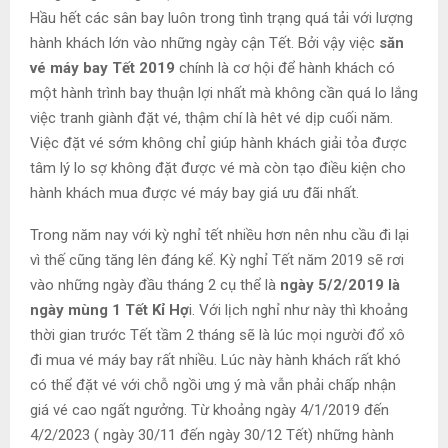
Hầu hết các sân bay luôn trong tình trạng quá tải với lượng
hành khách lớn vào những ngày cận Tết. Bởi vậy việc
săn
vé máy bay Tết 2019
chính là cơ hội để hành khách có
một hành trình bay thuận lợi nhất mà không cần quá lo lắng
việc tranh giành đặt vé, thậm chí là hêt vé dịp cuối năm.
Việc đặt vé sớm không chỉ giúp hành khách giải tỏa được
tâm lý lo sợ không đặt được vé mà còn tạo điều kiện cho
hành khách mua được vé máy bay giá ưu đãi nhất.
Trong năm nay với kỳ nghỉ tết nhiều hơn nên nhu cầu đi lại
vì thế cũng tăng lên đáng kể. Kỳ nghỉ Tết năm 2019 sẽ rơi
vào những ngày đầu tháng 2 cụ thể là
ngày 5/2/2019 là
ngày mùng 1 Tết Kỉ Hợ
i. Với lịch nghỉ như này thì khoảng
thời gian trước Tết tầm 2 tháng sẽ là lúc mọi người đổ xô
đi mua vé máy bay rất nhiều. Lúc này hành khách rất khó
có thể đặt vé với chỗ ngồi ưng ý mà vẫn phải chấp nhận
giá vé cao ngất ngưởng. Từ khoảng ngày 4/1/2019 đến
4/2/2023 ( ngày 30/11 đến ngày 30/12 Tết) những hành