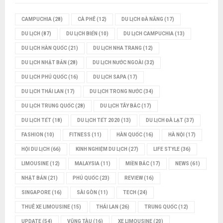
CAMPUCHIA
(28)
CÀ PHÊ
(12)
DU LỊCH ĐÀ NẴNG
(17)
DU LỊCH
(87)
DU LỊCH BIỂN
(10)
DU LỊCH CAMPUCHIA
(13)
DU LỊCH HÀN QUỐC
(21)
DU LỊCH NHA TRANG
(12)
DU LỊCH NHẬT BẢN
(28)
DU LỊCH NƯỚC NGOÀI
(32)
DU LỊCH PHÚ QUỐC
(16)
DU LỊCH SAPA
(17)
DU LỊCH THÁI LAN
(17)
DU LỊCH TRONG NƯỚC
(34)
DU LỊCH TRUNG QUỐC
(28)
DU LỊCH TÂY BẮC
(17)
DU LỊCH TẾT
(18)
DU LỊCH TẾT 2020
(13)
DU LỊCH ĐÀ LẠT
(37)
FASHION
(10)
FITNESS
(11)
HÀN QUỐC
(16)
HÀ NỘI
(17)
HỘI DU LỊCH
(66)
KINH NGHIỆM DU LỊCH
(27)
LIFE STYLE
(36)
LIMOUSINE
(12)
MALAYSIA
(11)
MIỀN BẮC
(17)
NEWS
(61)
NHẬT BẢN
(21)
PHÚ QUỐC
(23)
REVIEW
(16)
SINGAPORE
(16)
SÀI GÒN
(11)
TECH
(24)
THUÊ XE LIMOUSINE
(15)
THÁI LAN
(26)
TRUNG QUỐC
(12)
UPDATE
(54)
VŨNG TÀU
(16)
XE LIMOUSINE
(20)