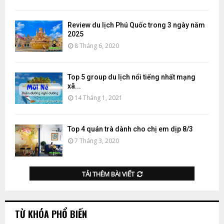
Review du lịch Phú Quốc trong 3 ngày năm
2025
8 Tháng 6, 2020
Top 5 group du lịch nổi tiếng nhất mạng
xã...
14 Tháng 1, 2021
Top 4 quán trà dành cho chị em dịp 8/3
7 Tháng 3, 2020
TẢI THÊM BÀI VIẾT
TỪ KHÓA PHỔ BIẾN