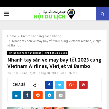
PRIMARY
MENU
Home
Tin tức các hãng hàng không
Nhanh tay săn vé máy bay tết 2023 cùng Vietnam Airlines, Vietjet
và Bambo
Tin tức các hãng hàng không
Kinh nghiệm du lịch
Nhanh tay săn vé máy bay tết 2023 cùng
Vietnam Airlines, Vietjet và Bambo
bởi
Thái Dương
30 Tháng 10, 2018
0
718
CHIA SẺ
1