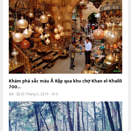
Khám phá sắc màu Ả Rập qua khu chợ Khan el-Khalili
700...
bởi
20 Tháng 6, 2019
0