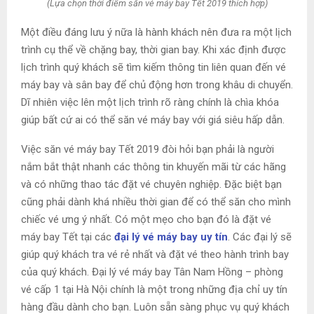
(Lựa chọn thời điểm săn vé máy bay Tết 2019 thích hợp)
Một điều đáng lưu ý nữa là hành khách nên đưa ra một lịch
trình cụ thể về chặng bay, thời gian bay. Khi xác định được
lịch trình quý khách sẽ tìm kiếm thông tin liên quan đến vé
máy bay và sân bay để chủ động hơn trong khâu di chuyển.
Dĩ nhiên việc lên một lịch trình rõ ràng chính là chìa khóa
giúp bất cứ ai có thể săn vé máy bay với giá siêu hấp dẫn.
Việc săn vé máy bay Tết 2019 đòi hỏi bạn phải là người
nắm bắt thật nhanh các thông tin khuyến mãi từ các hãng
và có những thao tác đặt vé chuyên nghiệp. Đặc biệt bạn
cũng phải dành khá nhiều thời gian để có thể săn cho mình
chiếc vé ưng ý nhất. Có một mẹo cho bạn đó là đặt vé
máy bay Tết tại các
đại lý vé máy bay uy tín
. Các đại lý sẽ
giúp quý khách tra vé rẻ nhất và đặt vé theo hành trình bay
của quý khách. Đại lý vé máy bay Tân Nam Hồng – phòng
vé cấp 1 tại Hà Nội chính là một trong những địa chỉ uy tín
hàng đầu dành cho bạn. Luôn sẵn sàng phục vụ quý khách