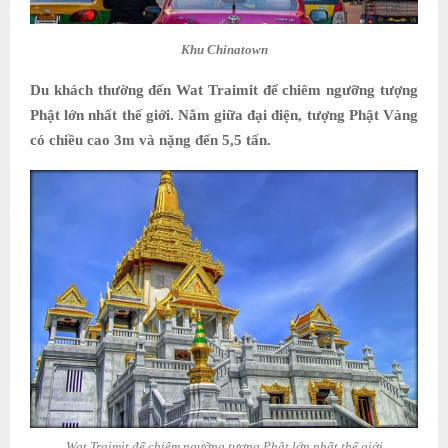
Khu Chinatown
Du khách thường đến Wat Traimit để chiêm ngưỡng tượng
Phật lớn nhất thế giới. Nằm giữa đại điện, tượng Phật Vàng
có chiều cao 3m và nặng đến 5,5 tấn.
Wat Traimit để chiêm ngưỡng tượng Phật lớn nhất thế giới