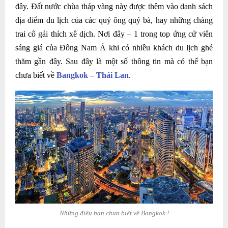
đây. Đất nước chùa tháp vàng này được thêm vào danh sách
địa điểm du lịch của các quý ông quý bà, hay những chàng
trai cô gái thích xê dịch. Nơi đây – 1 trong top ứng cử viên
sáng giá của Đông Nam Á khi có nhiều khách du lịch ghé
thăm gần đây. Sau đây là một số thông tin mà có thể bạn
chưa biết về
Bangkok – Thái Lan
.
Những điều bạn chưa biết về Bangkok !