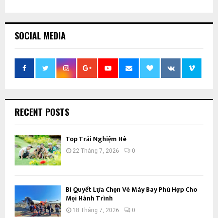
SOCIAL MEDIA
RECENT POSTS
Top Trải Nghiệm Hè
22 Tháng 7, 2026
0
Bí Quyết Lựa Chọn Vé Máy Bay Phù Hợp Cho
Mọi Hành Trình
18 Tháng 7, 2026
0