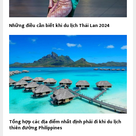
Những điều cần biết khi du lịch Thái Lan 2024
Tổng hợp các địa điểm nhất định phải đi khi du lịch
thiên đường Philippines