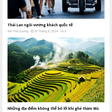
Thái Lan ngôi vương khách quốc tế
bởi
Thái Dương
20 Tháng 9, 2024
0
Những địa điểm không thể bỏ lỡ khi ghé thăm Mù