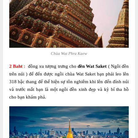
Chùa Wat Phra Kaew
2 Baht :
đồng xu tượng trưng cho
đền Wat Saket
( Ngôi đền
trên núi ) để đến được ngồi chùa Wat Saket bạn phải leo lên
318 bậc thang để thể hiện sự tôn nghiêm khi lên đến đỉnh núi
và trước mắt bạn là một ngôi đền xinh đẹp và kỳ bí tha hồ
cho bạn khám phá.