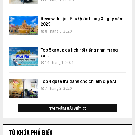
Review du lịch Phú Quốc trong 3 ngày năm
2025
8 Tháng 6, 2020
Top 5 group du lịch nổi tiếng nhất mạng
xã...
14 Tháng 1, 2021
Top 4 quán trà dành cho chị em dịp 8/3
7 Tháng 3, 2020
TẢI THÊM BÀI VIẾT
TỪ KHÓA PHỔ BIẾN