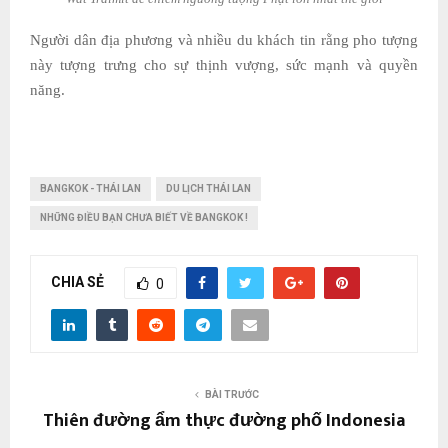
Người dân địa phương và nhiều du khách tin rằng pho tượng
này tượng trưng cho sự thịnh vượng, sức mạnh và quyền
năng.
BANGKOK - THÁI LAN
DU LỊCH THÁI LAN
NHỮNG ĐIỀU BẠN CHƯA BIẾT VỀ BANGKOK !
CHIA SẺ
0
BÀI TRƯỚC
Thiên đường ẩm thực đường phố Indonesia