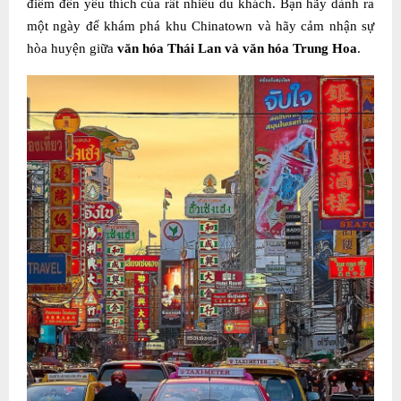
điểm đến yêu thích của rất nhiều du khách. Bạn hãy dành ra
một ngày để khám phá khu Chinatown và hãy cảm nhận sự
hòa huyện giữa
văn hóa Thái Lan và văn hóa Trung Hoa
.