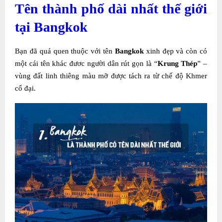
Tên thành phố dài nhất thế giới
tại Bangkok
Bạn đã quá quen thuộc với tên
Bangkok
xinh đẹp và còn có
một cái tên khác đươc người dân rút gọn là “
Krung Thép
” –
vùng đất linh thiêng màu mỡ được tách ra từ chế độ Khmer
cổ đại.