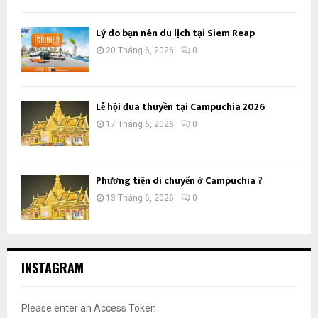
Lý do bạn nên du lịch tại Siem Reap
20 Tháng 6, 2026
0
Lễ hội đua thuyền tại Campuchia 2026
17 Tháng 6, 2026
0
Phương tiện di chuyển ở Campuchia ?
13 Tháng 6, 2026
0
INSTAGRAM
Please enter an Access Token