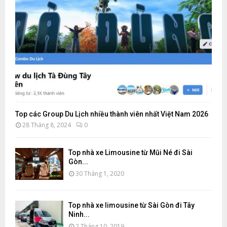
Top các Group Du Lịch nhiều thành viên nhất Việt Nam 2026
28 Tháng 8, 2024
0
Top nhà xe Limousine từ Mũi Né đi Sài
Gòn...
30 Tháng 1, 2020
Top nhà xe limousine từ Sài Gòn đi Tây
Ninh...
2 Tháng 10, 2019