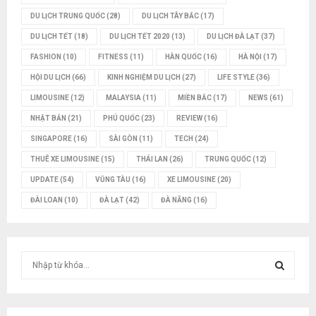
DU LỊCH TRUNG QUỐC
(28)
DU LỊCH TÂY BẮC
(17)
DU LỊCH TẾT
(18)
DU LỊCH TẾT 2020
(13)
DU LỊCH ĐÀ LẠT
(37)
FASHION
(10)
FITNESS
(11)
HÀN QUỐC
(16)
HÀ NỘI
(17)
HỘI DU LỊCH
(66)
KINH NGHIỆM DU LỊCH
(27)
LIFE STYLE
(36)
LIMOUSINE
(12)
MALAYSIA
(11)
MIỀN BẮC
(17)
NEWS
(61)
NHẬT BẢN
(21)
PHÚ QUỐC
(23)
REVIEW
(16)
SINGAPORE
(16)
SÀI GÒN
(11)
TECH
(24)
THUÊ XE LIMOUSINE
(15)
THÁI LAN
(26)
TRUNG QUỐC
(12)
UPDATE
(54)
VŨNG TÀU
(16)
XE LIMOUSINE
(20)
ĐÀI LOAN
(10)
ĐÀ LẠT
(42)
ĐÀ NẴNG
(16)
T
ì
m
T
k