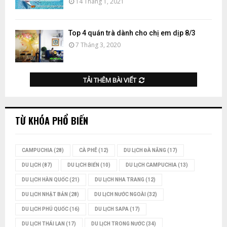
14 Tháng 1, 2021
Top 4 quán trà dành cho chị em dịp 8/3
7 Tháng 3, 2020
TẢI THÊM BÀI VIẾT
TỪ KHÓA PHỔ BIẾN
CAMPUCHIA
(28)
CÀ PHÊ
(12)
DU LỊCH ĐÀ NẴNG
(17)
DU LỊCH
(87)
DU LỊCH BIỂN
(10)
DU LỊCH CAMPUCHIA
(13)
DU LỊCH HÀN QUỐC
(21)
DU LỊCH NHA TRANG
(12)
DU LỊCH NHẬT BẢN
(28)
DU LỊCH NƯỚC NGOÀI
(32)
DU LỊCH PHÚ QUỐC
(16)
DU LỊCH SAPA
(17)
DU LỊCH THÁI LAN
(17)
DU LỊCH TRONG NƯỚC
(34)