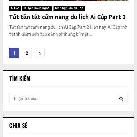
Ai Cập
Du lịch nước ngoài
Kinh nghiệm du lịch
Tất tần tật cẩm nang du lịch Ai Cập Part 2
Tất tần tật cẩm nang du lịch Ai Cập Part 2 Hiện nay, Ai Cập trở
thành điểm đến hấp dẫn với những bí mật,...
Phân
1
2
trang
bài
TÌM KIẾM
viết
T
ì
m
T
k
i
Ì
CHIA SẺ
ế
m
M