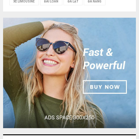
XE LIMOUSINE
ĐÀI LOAN
ĐÀ LẠT
ĐÀ NẴNG