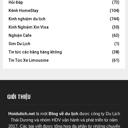
Hỏi Đáp
(73)
Kênh HomeStay
(104)
Kinh nghiệm du lịch
(744)
Kinh Nghiệm Xin Visa
(30)
Nghiện Cafe
(63)
Sim Du Lịch
(1)
Tin tức các hãng hàng không
(38)
Tin Tức Xe Limousine
(61)
GIỚI THIỆU
Hoidulich.net
là một
Blog về du lịch
được
công ty Du Lịch
Thái Dương
và nhóm HDV vận hành và phát triển từ năm
2017. Các bài viết được tổng hợp đa phần từ những chuyến