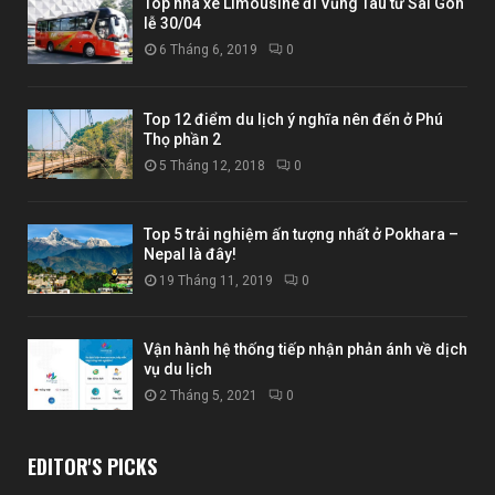
Top nhà xe Limousine đi Vũng Tàu từ Sài Gòn
lễ 30/04
6 Tháng 6, 2019
0
Top 12 điểm du lịch ý nghĩa nên đến ở Phú
Thọ phần 2
5 Tháng 12, 2018
0
Top 5 trải nghiệm ấn tượng nhất ở Pokhara –
Nepal là đây!
19 Tháng 11, 2019
0
Vận hành hệ thống tiếp nhận phản ánh về dịch
vụ du lịch
2 Tháng 5, 2021
0
EDITOR'S PICKS