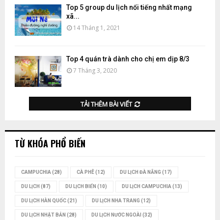
Top 5 group du lịch nổi tiếng nhất mạng
xã...
14 Tháng 1, 2021
Top 4 quán trà dành cho chị em dịp 8/3
7 Tháng 3, 2020
TẢI THÊM BÀI VIẾT
TỪ KHÓA PHỔ BIẾN
CAMPUCHIA
(28)
CÀ PHÊ
(12)
DU LỊCH ĐÀ NẴNG
(17)
DU LỊCH
(87)
DU LỊCH BIỂN
(10)
DU LỊCH CAMPUCHIA
(13)
DU LỊCH HÀN QUỐC
(21)
DU LỊCH NHA TRANG
(12)
DU LỊCH NHẬT BẢN
(28)
DU LỊCH NƯỚC NGOÀI
(32)