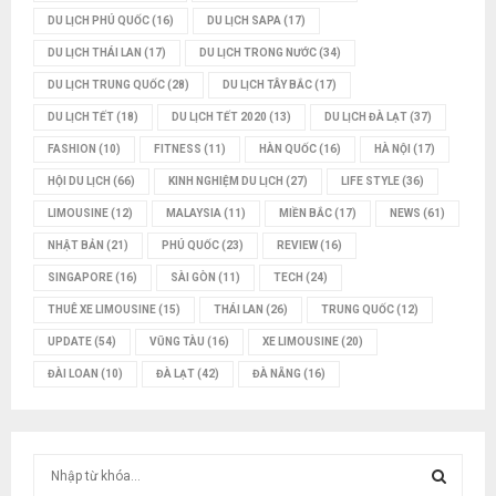
DU LỊCH PHÚ QUỐC
(16)
DU LỊCH SAPA
(17)
DU LỊCH THÁI LAN
(17)
DU LỊCH TRONG NƯỚC
(34)
DU LỊCH TRUNG QUỐC
(28)
DU LỊCH TÂY BẮC
(17)
DU LỊCH TẾT
(18)
DU LỊCH TẾT 2020
(13)
DU LỊCH ĐÀ LẠT
(37)
FASHION
(10)
FITNESS
(11)
HÀN QUỐC
(16)
HÀ NỘI
(17)
HỘI DU LỊCH
(66)
KINH NGHIỆM DU LỊCH
(27)
LIFE STYLE
(36)
LIMOUSINE
(12)
MALAYSIA
(11)
MIỀN BẮC
(17)
NEWS
(61)
NHẬT BẢN
(21)
PHÚ QUỐC
(23)
REVIEW
(16)
SINGAPORE
(16)
SÀI GÒN
(11)
TECH
(24)
THUÊ XE LIMOUSINE
(15)
THÁI LAN
(26)
TRUNG QUỐC
(12)
UPDATE
(54)
VŨNG TÀU
(16)
XE LIMOUSINE
(20)
ĐÀI LOAN
(10)
ĐÀ LẠT
(42)
ĐÀ NẴNG
(16)
T
ì