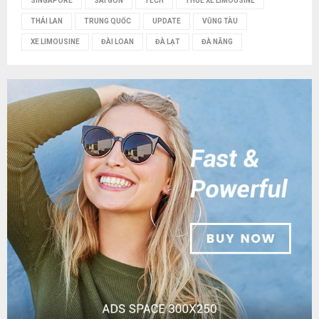
SINGAPORE
SÀI GÒN
TECH
THUÊ XE LIMOUSINE
THÁI LAN
TRUNG QUỐC
UPDATE
VŨNG TÀU
XE LIMOUSINE
ĐÀI LOAN
ĐÀ LẠT
ĐÀ NẴNG