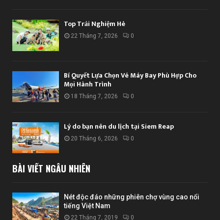
Top Trải Nghiệm Hè
22 Tháng 7, 2026
0
Bí Quyết Lựa Chọn Vé Máy Bay Phù Hợp Cho
Mọi Hành Trình
18 Tháng 7, 2026
0
Lý do bạn nên du lịch tại Siem Reap
20 Tháng 6, 2026
0
BÀI VIẾT NGẪU NHIÊN
Nét độc đáo những phiên chợ vùng cao nổi
tiếng Việt Nam
22 Tháng 7, 2019
0