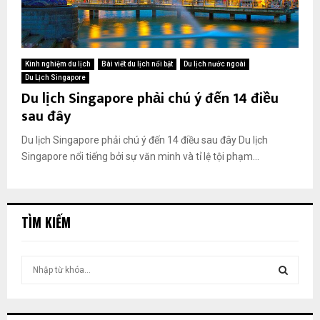
Kinh nghiệm du lịch
Bài viết du lịch nổi bật
Du lịch nước ngoài
Du Lịch Singapore
Du lịch Singapore phải chú ý đến 14 điều
sau đây
Du lịch Singapore phải chú ý đến 14 điều sau đây Du lịch
Singapore nổi tiếng bởi sự văn minh và tỉ lệ tội phạm...
TÌM KIẾM
T
ì
m
T
k