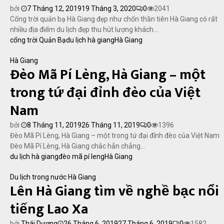
bởi
7 Tháng 12, 2019
19 Tháng 3, 2020
0
2041
Cổng trời quản bạ Hà Giang đẹp như chốn thần tiên Hà Giang có rất
nhiều địa điểm du lịch đẹp thu hút lượng khách...
cổng trời Quản Bạ
du lịch hà giang
Hà Giang
Hà Giang
Đèo Mã Pí Lèng, Hà Giang – một
trong tứ đại đỉnh đèo của Việt
Nam
bởi
8 Tháng 11, 2019
26 Tháng 11, 2019
0
1396
Đèo Mã Pí Lèng, Hà Giang – một trong tứ đại đỉnh đèo của Việt Nam
Đèo Mã Pí Lèng, Hà Giang chắc hẳn chẳng...
du lịch hà giang
đèo mã pí leng
Hà Giang
Du lịch trong nước
Hà Giang
Lên Hà Giang tìm về nghề bạc nổi
tiếng Lao Xa
bởi
Thái Dương
26 Tháng 6, 2019
27 Tháng 6, 2019
0
1582