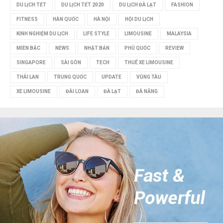
DU LỊCH TẾT
DU LỊCH TẾT 2020
DU LỊCH ĐÀ LẠT
FASHION
FITNESS
HÀN QUỐC
HÀ NỘI
HỘI DU LỊCH
KINH NGHIỆM DU LỊCH
LIFE STYLE
LIMOUSINE
MALAYSIA
MIỀN BẮC
NEWS
NHẬT BẢN
PHÚ QUỐC
REVIEW
SINGAPORE
SÀI GÒN
TECH
THUÊ XE LIMOUSINE
THÁI LAN
TRUNG QUỐC
UPDATE
VŨNG TÀU
XE LIMOUSINE
ĐÀI LOAN
ĐÀ LẠT
ĐÀ NẴNG