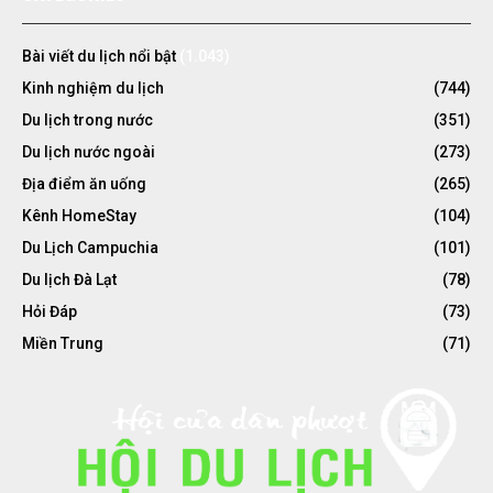
Bài viết du lịch nổi bật
(1.043)
Kinh nghiệm du lịch
(744)
Du lịch trong nước
(351)
Du lịch nước ngoài
(273)
Địa điểm ăn uống
(265)
Kênh HomeStay
(104)
Du Lịch Campuchia
(101)
Du lịch Đà Lạt
(78)
Hỏi Đáp
(73)
Miền Trung
(71)