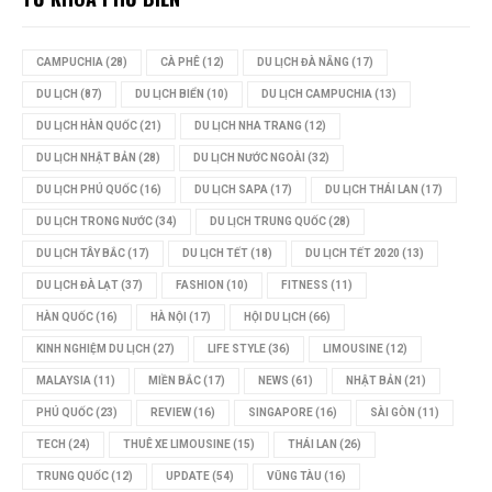
CAMPUCHIA
(28)
CÀ PHÊ
(12)
DU LỊCH ĐÀ NẴNG
(17)
DU LỊCH
(87)
DU LỊCH BIỂN
(10)
DU LỊCH CAMPUCHIA
(13)
DU LỊCH HÀN QUỐC
(21)
DU LỊCH NHA TRANG
(12)
DU LỊCH NHẬT BẢN
(28)
DU LỊCH NƯỚC NGOÀI
(32)
DU LỊCH PHÚ QUỐC
(16)
DU LỊCH SAPA
(17)
DU LỊCH THÁI LAN
(17)
DU LỊCH TRONG NƯỚC
(34)
DU LỊCH TRUNG QUỐC
(28)
DU LỊCH TÂY BẮC
(17)
DU LỊCH TẾT
(18)
DU LỊCH TẾT 2020
(13)
DU LỊCH ĐÀ LẠT
(37)
FASHION
(10)
FITNESS
(11)
HÀN QUỐC
(16)
HÀ NỘI
(17)
HỘI DU LỊCH
(66)
KINH NGHIỆM DU LỊCH
(27)
LIFE STYLE
(36)
LIMOUSINE
(12)
MALAYSIA
(11)
MIỀN BẮC
(17)
NEWS
(61)
NHẬT BẢN
(21)
PHÚ QUỐC
(23)
REVIEW
(16)
SINGAPORE
(16)
SÀI GÒN
(11)
TECH
(24)
THUÊ XE LIMOUSINE
(15)
THÁI LAN
(26)
TRUNG QUỐC
(12)
UPDATE
(54)
VŨNG TÀU
(16)