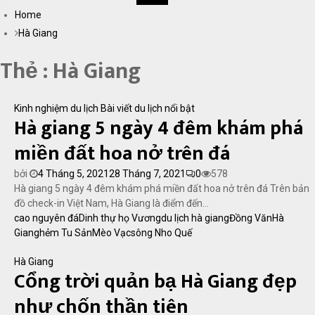
Home
TÌM
Hà Giang
KIẾM
Thẻ : Hà Giang
Kinh nghiệm du lịch
Bài viết du lịch nổi bật
Hà giang 5 ngày 4 đêm khám phá
miền đất hoa nở trên đá
bởi
4 Tháng 5, 2021
28 Tháng 7, 2021
0
578
Hà giang 5 ngày 4 đêm khám phá miền đất hoa nở trên đá Trên bản
đồ check-in Việt Nam, Hà Giang là điểm đến...
cao nguyên đá
Dinh thự họ Vương
du lịch hà giang
Đồng Văn
Hà
Giang
hẻm Tu Sản
Mèo Vạc
sông Nho Quế
Hà Giang
Cổng trời quản bạ Hà Giang đẹp
như chốn thần tiên