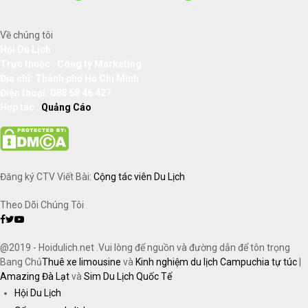
Về chúng tôi
Hội Du Lịch
Trực thuộc : Công ty Marketing
Địa chỉ: Thành phố Hồ Chí Minh
Điện thoại: 088 68 46 427
Hợp tác :
Quảng Cáo
Đăng ký CTV Viết Bài:
Cộng tác viên Du Lịch
Theo Dõi Chúng Tôi
Facebook
Twitter
Youtube
@2019 - Hoidulich.net .Vui lòng để nguồn và đường dẫn để tôn trọng
Bang Chủ
Thuê xe limousine
và
Kinh nghiệm du lịch Campuchia tự túc
|
Amazing Đà Lạt
và
Sim Du Lịch Quốc Tế
Hội Du Lịch