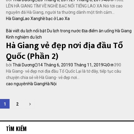
LÊN HÀ GIANG TÌM VỀ NGHỀ BẠC NỔI TIẾNG LAO XA Nói tới cao
nguyên đá Hà Giang, người ta thường dành một tình cảm...
Hà Giang
Lao Xa
nghề bạc ở Lao Xa
Bài viết du lịch nổi bật
Du lịch trong nước
Địa điểm ăn uống
Hà Giang
Kinh nghiệm du lịch
Hà Giang vẻ đẹp nơi địa đầu Tổ
Quốc (Phần 2)
bởi
Thái Dương
14 Tháng 6, 2019
3 Tháng 11, 2019
0
390
Hà Giang- vẻ đẹp nơi địa đầu Tổ Quốc Lại là tớ đây, tiếp tục câu
chuyện chia sẻ về Hà Giang- vẻ đẹp nơi...
cao nguyên
Hà Giang
Hà Nội
Phân
1
2
trang
bài
TÌM KIẾM